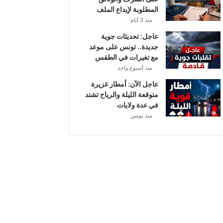
أ
المطلوبة لإيداع الملف
ب
منذ 3 أيام
ط
ا
عاجل: تحديثات جوية
ل
جديدة.. تونس على موعد
إ
مع تغيرات في الطقس
ف
منذ أسبوع واحد
ر
عاجل الآن: أمطار غزيرة
ي
متوقعة الليلة والرياح تشتد
ق
في عدة ولايات
ي
منذ يومين
ا