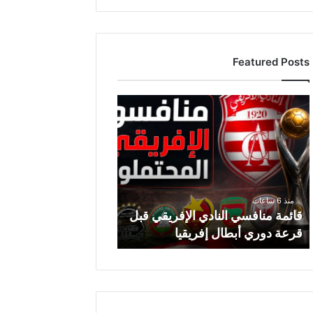
Featured Posts
ق
ا
ئ
م
ة
م
ن
منذ 6 ساعات
ا
قائمة منافسي النادي الإفريقي قبل
ف
قرعة دوري أبطال إفريقيا
س
ي
ا
ل
ن
ا