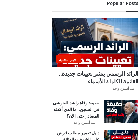
Popular Posts
د
ي
ا
ل
إ
ف
ر
ي
ق
اخبار محلية
ي
ق
الرائد الرسمي ينشر تعيينات جديدة..
ب
القائمة الكاملة للأسماء
ل
منذ أسبوع واحد
ق
ر
حقيقة وفاة راشد الغنوشي
ع
في السجن.. ما الذي أكدته
ة
المصادر حتى الآن؟
د
و
منذ أسبوع واحد
ر
دليل تعمير مطلب قرض
ي
على الشرف والوثائق