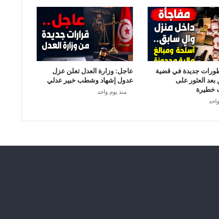
ي
ر
ا
ل
أ
و
ل
طورات جديدة في قضية
عاجل: وزارة العدل تعلن عزل
ا
 بعد العثور على
عدول إشهاد وشطب خبير عدلي
ل
 خطيرة
منذ يوم واحد
ب
واحد
ر
ت
غ
ا
ل
ي
:
ل
ا
ب
د