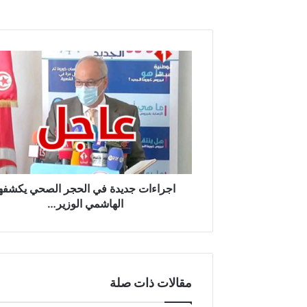
ا
ج
ر
ا
ء
ا
ت
ج
د
ي
اجراءات جديدة في الحجر الصحي يكشفه
د
الهاشمي الوزير…
ة
ف
ي
ا
ل
مقالات ذات صلة
ح
ج