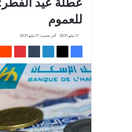
عطلة عيد الفطر: ا
للعموم
11 مايو 2021
آخر تحديث: 11 مايو 2021
فيسبوك
‫X
لينكدإن
‏Tumblr
بينتيريست