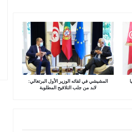
ا
ل
م
ش
ي
ش
ي
ف
ي
ا
ل
المشيشي في لقائه الوزير الأول البرتغالي:
ق
لابد من جلب التلاقيح المطلوبة
ا
ئ
ه
ا
ل
و
ز