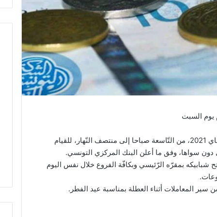
 يوم السبت
تفتح البنوك شبابيكها للعموم، يوم السبت 15 ماي 2021، من التّاسعة صباحا إلى منتصف النّهار، للقيام
وي دون سواها، وفق ما أعلن البنك المركزي التونسي.
تح شبابيكه بمقرّه الرّئيسي وبكافّة الفروع خلال نفس اليوم
وعات.
 سير المعاملات أثناء العطلة بمناسبة عيد الفطر.