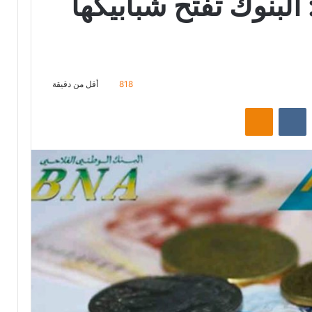
لبنوك تفتح شبابيكها
818
أقل من دقيقة
‏Reddit
‏VKontakte
Odnoklassniki