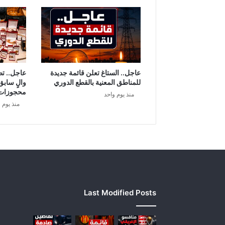
ر
ا
ل
ص
ح
ي
ي
عاجل.. الستاغ تعلن قائمة جديدة
عاجل.. ت
ك
للمناطق المعنية بالقطع الدوري
والٍ سابق
ش
محجوزات
منذ يوم واحد
ف
منذ يوم 
ه
ا
ا
ل
ه
ا
ش
م
Last Modified Posts
ي
ا
ل