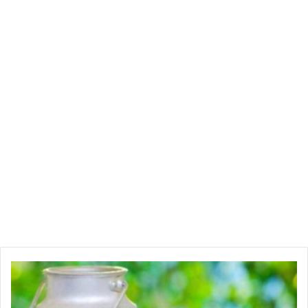
ا
ت
ح