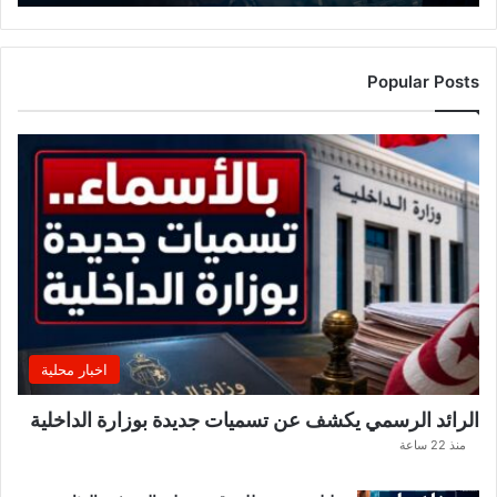
ا
ر
ت
ف
Popular Posts
ا
ع
أ
س
ع
ا
ر
ا
ل
م
ا
ء
اخبار محلية
ا
ل
الرائد الرسمي يكشف عن تسميات جديدة بوزارة الداخلية
م
منذ 22 ساعة
ع
د
ن