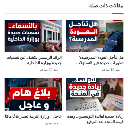
مقالات ذات صلة
ن
ق
م
ا
ت
ي
و
د
ف
ص
ر
ا
ا
ل
ف
ح
ي
ي
هل تتأجل العودة المدرسية؟
الرائد الرسمي يكشف عن تسميات
ش
ع
تطورات جديدة تثير التساؤلات
جديدة بوزارة الداخلية
ه
ل
منذ 19 ساعة
منذ 22 ساعة
ر
ن
ر
ع
م
ج
ض
ز
ا
ب
ن
و
'
ت
ف
زيادة جديدة لفائدة التونسيين.. وهذه
عاجل.. وزارة التربية تصدر بلاغًا هامًا
ل
قيمة المنحة بعد الترفيع
منذ يومين
ي