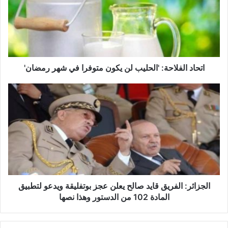
ا
د
ا
ل
ف
ل
ا
اتحاد الفلاحة: 'الحليب لن يكون متوفرا في شهر رمضان'
ح
ة
ا
:
ل
'
ج
ا
ز
ل
ا
ح
ئ
ل
ر
ي
:
ب
ا
ل
ل
الجزائر: الفريق قايد صالح يعلن عجز بوتفليقة ويدعو لتطبيق
ن
ف
المادة 102 من الدستور وهذا نصها
ي
ر
ك
ي
و
ق