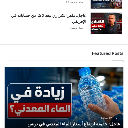
2
منذ 22 ساعة
م
ن
عاجل: ماهر الكنزاري يبعد لاعبًا من حساباته في
ا
الإفريقي
ل
منذ يومين
د
س
ت
و
Featured Posts
ر
و
ه
ع
ذ
ا
ا
ج
ن
ل
ص
:
ه
ح
ا
ق
ي
ق
منذ 12 ساعة
عاجل: حقيقة ارتفاع أسعار الماء المعدني في تونس
ة