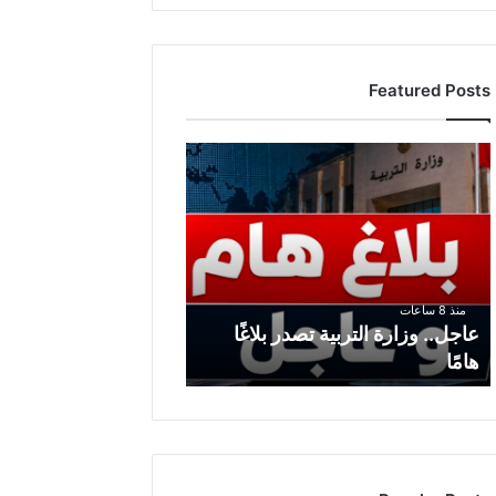
Featured Posts
ع
ا
ج
ل
.
.
و
منذ 8 ساعات
ز
عاجل.. وزارة التربية تصدر بلاغًا
ا
هامًا
ر
ة
ا
ل
ت
ر