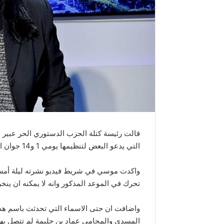
قالت رئيسة كتلة الحزب الدستوري الحر عبير م
التي يدعو البعض لتنظيمها يومي 1 و14 جوان القادم لحل البرلمان وسحب الثقة من رئيسه راشد الغنوشي.
واكدت موسي في شريط فيديو نشرته ليلة أمس 
تحرك في الموعد المذكور وانه لا يمكنه ان ين
واضافت ان حتى الاسماء التي تحدثت باسم هذا
المسدي والمحامي عماد بن حليمة لم تتصل بها او