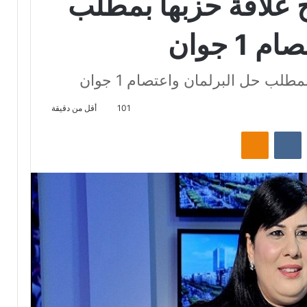
 علاقة حزبها بمطلب
1 جوان
لب حل البرلمان واعتصام 1 جوان
101
أقل من دقيقة
‏Reddit
‏VKontakte
Odnoklassniki