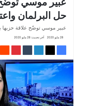
عبير موسي توضّح
حل البرلمان واعتصام 
عبير موسي توضّح علاقة حزبها بمط
28 مايو 2020
آخر تحديث: 28 مايو 2020
فيسبوك
‫X
لينكدإن
‏Tumblr
بينتيريست