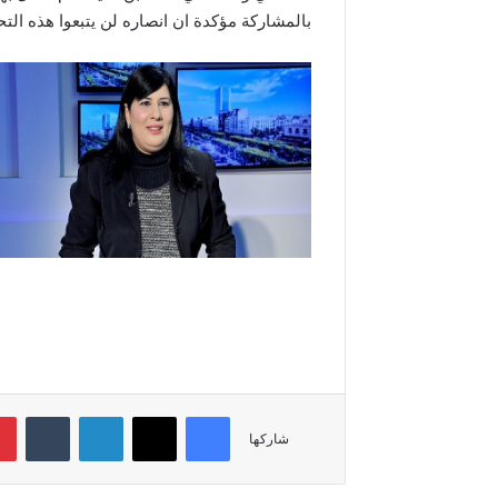
بالمشاركة مؤكدة ان انصاره لن يتبعوا هذه الت
فيسبوك
‫X
لينكدإن
‏Tumblr
شاركها