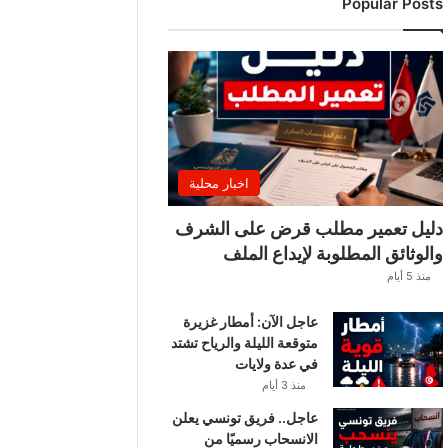
Popular Posts
ب
ي
ة
ت
ص
د
ر
ب
ل
اخبار محلية
ا
غً
دليل تعمير مطلب قرض على الشرف
ا
والوثائق المطلوبة لإيداع الملف
ه
منذ 5 أيام
ا
مً
عاجل الآن: أمطار غزيرة
ا
متوقعة الليلة والرياح تشتد
في عدة ولايات
منذ 3 أيام
عاجل.. فريق تونسي يعلن
الانسحاب رسميًا من