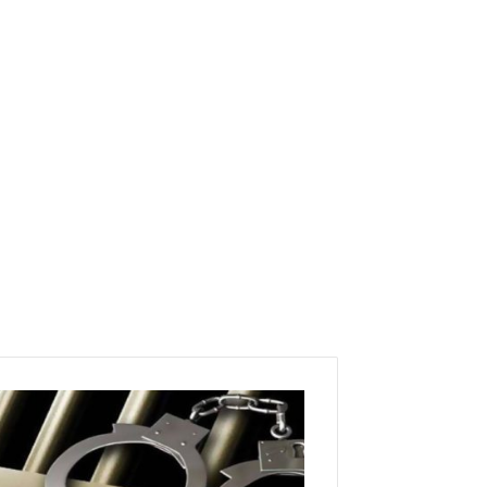
ف
ي
ا
ل