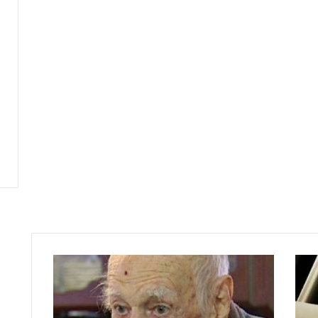
ا
ك
ت
ش