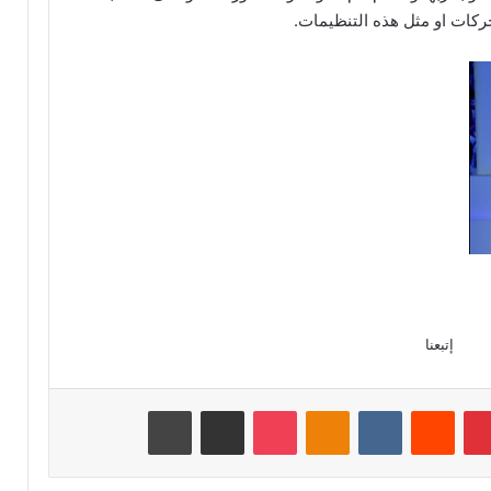
حركات او مثل هذه التنظيمات.
إتبعنا
بينتيريست
‏Reddit
‏VKontakte
Odnoklassniki
‫Pocket
مشاركة عبر البريد
طباعة