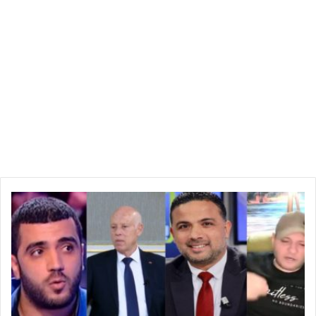
فيديو
يكشف
استنجاد
مخلوف
والخياري
بـ”اسرائيلي”
من
أجل