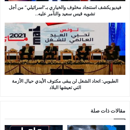
تشويه
قيس
فيديو يكشف استنجاد مخلوف والخياري بـ”اسرائيلي” من أجل
سعيد
تشويه قيس سعيد والتآمر عليه..
والتآمر
عليه..
الطبوبي:
اتحاد
الشغل
لن
يبقى
مكتوف
الأيدي
حيال
الأزمة
التي
الطبوبي: اتحاد الشغل لن يبقى مكتوف الأيدي حيال الأزمة
تعيشها
التي تعيشها البلاد
البلاد
مقالات ذات صلة