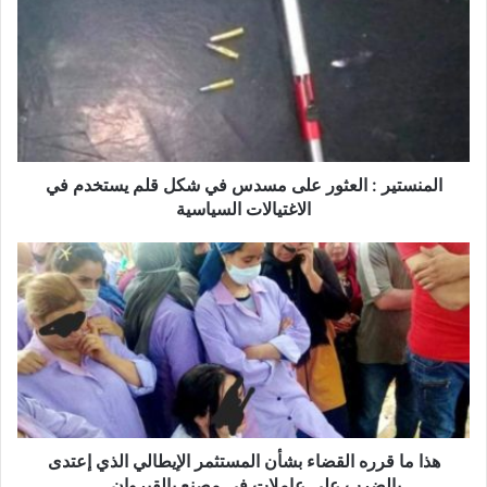
م
ن
س
ت
ي
ر
:
ا
المنستير : العثور على مسدس في شكل قلم يستخدم في
ل
الاغتيالات السياسية
ع
ث
ه
و
ذ
ر
ا
ع
م
ل
ا
ى
ق
م
ر
س
ر
د
ه
س
ا
هذا ما قرره القضاء بشأن المستثمر الإيطالي الذي إعتدى
ف
ل
بالضرب على عاملات في مصنع بالقيروان .. .