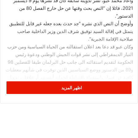
وأعاد محمد عبو، نشر تدوينة سابقة كان قد نشرها يوم 9 ديسمبر
2021، قائلا إن ”النص بحث وقتها عن حل خارج الفصل 80 من
الدستور”.
وأوضح أن النص الذي نشره ”جد حدث بعده جعله غير قابل للتطبيق
يتمثل في إقالة السيد توفيق شرف الدين وزير الداخلية صاحب
صلاحية الإقامة الجبرية”.
وكان عبو قد دعا بعد اعلان استقالته من الحياة السياسية ومن حزب
التيار الديمقراطي إلى نشر قوات الجيش الوطني ودعوة رئيس
الحكومة لتقديم استقالته الى جانب حل البرلمان طبقا للفصلين 98
و89 من الدستور ووضع السياسيين الذين توفرت في شأنهم معطيات
كافية عن فساد واستقواء بالسلطة لحماية أنفسهم أو علاقات تمويل
من الخارج تحت الإقامة الجبرية.
اظهر المزيد
كما طالب بدعوة رئيس الحكومة لتقديم استقالته ثم تكليفه بتسيير
الأعمال، مع تكليف شخص بتشكيل الحكومة يكون قادرا على تطبيق
القانون على الجميع وفرض الانضباط.