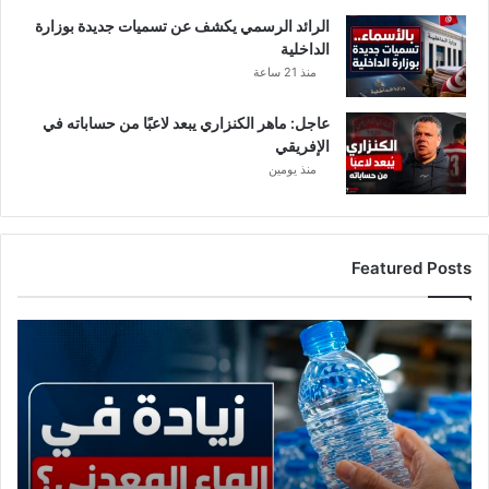
ع
ا
الرائد الرسمي يكشف عن تسميات جديدة بوزارة
م
الداخلية
ل
منذ 21 ساعة
ا
ت
عاجل: ماهر الكنزاري يبعد لاعبًا من حساباته في
ف
الإفريقي
ي
منذ يومين
م
ص
ن
ع
Featured Posts
ب
ا
ل
ع
ق
ا
ي
ج
ر
ل
و
:
ا
ح
ن
ق
.