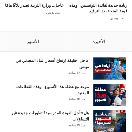
ا
ا
زيادة جديدة لفائدة التونسيين.. وهذه
عاجل.. وزارة التربية تصدر بلاغًا هامًا
ل
ل
قيمة المنحة بعد الترفيع
منذ يومين
ا
ي
منذ يومين
ت
ا
ا
ل
ل
ذ
س
ي
الأخيرة
الأشهر
ي
إ
ا
ع
س
ت
عاجل: حقيقة ارتفاع أسعار الماء المعدني في
ي
د
تونس
ة
ى
منذ 12 ساعة
ب
ا
موعد مع عطلة هذا الأسبوع.. وهذه القطاعات
ل
المعنية
ض
منذ 18 ساعة
ر
ب
هل تتأجل العودة المدرسية؟ تطورات جديدة تثير
ع
التساؤلات
ل
منذ 19 ساعة
ى