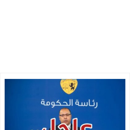
ر
ئ
ي
س
ا
ل
ح
ك