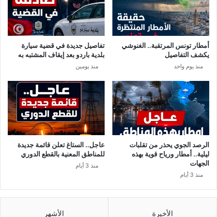
م
د
و
؟
ا
ج
أمطار تونس المرتقبة.. الغنوشي
تفاصيل جديدة في قضية سيارة
ه
يكشف التفاصيل
بلدية باردو بعد إيقاف المشتبه به
ة
منذ يوم واحد
منذ يومين
ا
ل
ت
ف
ش
ي
ا
ل
الرصد الجوي يحذر من تقلبات
عاجل.. الستاغ تعلن قائمة جديدة
س
ليلية.. أمطار ورياح قوية بهذه
للمناطق المعنية بالقطع الدوري
ر
الجهات
منذ 3 أيام
ي
منذ 3 أيام
ع
ل
ك
و
الأخيرة
الأشهر