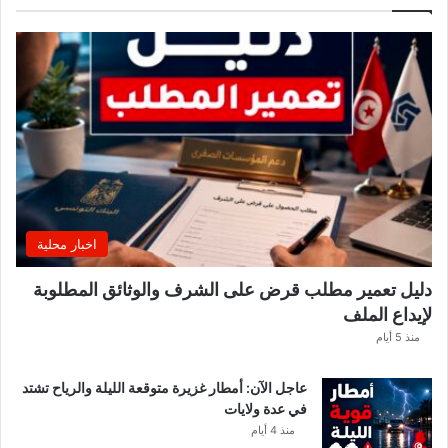
ا
ر
ي
ي
ب
ع
د
ل
ا
ع
بً
ا
اخبار محلية
م
ن
دليل تعمير مطلب قرض على الشرف والوثائق المطلوبة
ح
لإيداع الملف
س
ا
منذ 5 أيام
ب
ا
عاجل الآن: أمطار غزيرة متوقعة الليلة والرياح تشتد
ت
في عدة ولايات
ه
منذ 4 أيام
ف