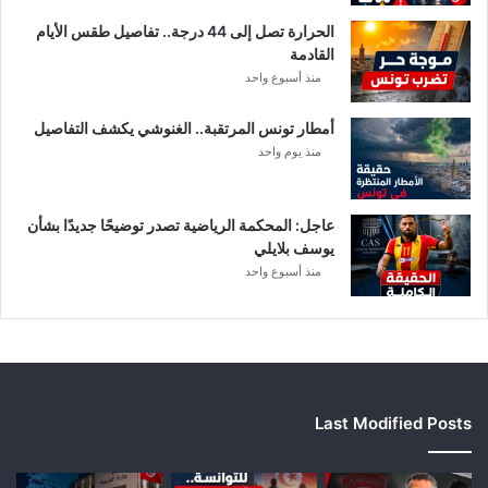
ي
الحرارة تصل إلى 44 درجة.. تفاصيل طقس الأيام
ا
القادمة
ل
منذ أسبوع واحد
إ
ف
أمطار تونس المرتقبة.. الغنوشي يكشف التفاصيل
ر
منذ يوم واحد
ي
ق
ي
عاجل: المحكمة الرياضية تصدر توضيحًا جديدًا بشأن
يوسف بلايلي
منذ أسبوع واحد
Last Modified Posts