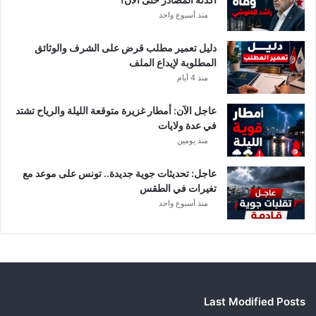
ر
منذ أسبوع واحد
ي
أ
دليل تعمير مطلب قرض على الشرف والوثائق
ب
المطلوبة لإيداع الملف
ط
منذ 4 أيام
ا
ل
عاجل الآن: أمطار غزيرة متوقعة الليلة والرياح تشتد
إ
في عدة ولايات
ف
منذ يومين
ر
ي
ق
عاجل: تحديثات جوية جديدة.. تونس على موعد مع
ي
تغيرات في الطقس
ا
منذ أسبوع واحد
Last Modified Posts