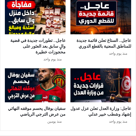
و
ت
ز
ه
ا
ا
ر
.
ة
.
ا
.
عاجل.. الستاغ تعلن قائمة جديدة
عاجل.. تطورات جديدة في قضية
ل
ه
للمناطق المعنية بالقطع الدوري
والٍ سابق بعد العثور على
دّ
ذ
محجوزات خطيرة
منذ يوم واحد
ا
ا
منذ يوم واحد
خ
م
ل
ا
ي
و
ة
ر
د
ف
ي
ك
عاجل: وزارة العدل تعلن عزل عدول
سفيان بوفال يحسم موقفه النهائي
ل
إشهاد وشطب خبير عدلي
من عرض الترجي الرياضي
م
منذ يوم واحد
منذ يومين
ة
ر