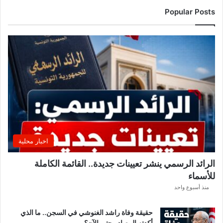
ن
Popular Posts
ا
د
ي
ا
ل
إ
ف
ر
ي
ق
ي
ق
اخبار محلية
ب
ل
الرائد الرسمي ينشر تعيينات جديدة.. القائمة الكاملة
ق
للأسماء
ر
ع
منذ أسبوع واحد
ة
د
حقيقة وفاة راشد الغنوشي في السجن.. ما الذي
و
أكدته المصادر حتى الآن؟