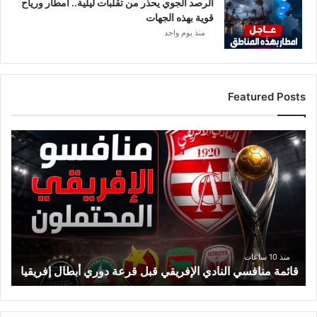
الرصد الجوي يحذر من تقلبات ليلية.. أمطار ورياح
قوية بهذه الجهات
منذ يوم واحد
Featured Posts
ق
ا
ئ
م
ة
م
ن
ا
ف
منذ 10 ساعات
قائمة منافسي النادي الإفريقي قبل قرعة دوري أبطال إفريقيا
س
ي
ا
ل