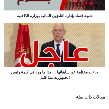
د
ب
إ
شبهة فساد بإدارة الشّؤون المالية بوزارة الدّاخلية
د
ا
ج
ر
ا
ة
ء
ا
ت
ل
م
شّ
خ
ؤ
ت
و
ل
ن
ف
ا
ة
جاءت مختلفة عن سابقاتها ... هذا ما ورد في كلمة رئيس
ل
ع
الجمهورية منذ قليل
م
ن
ا
س
ل
ا
مقالات ذات صلة
ي
ب
ة
ق
ب
ا