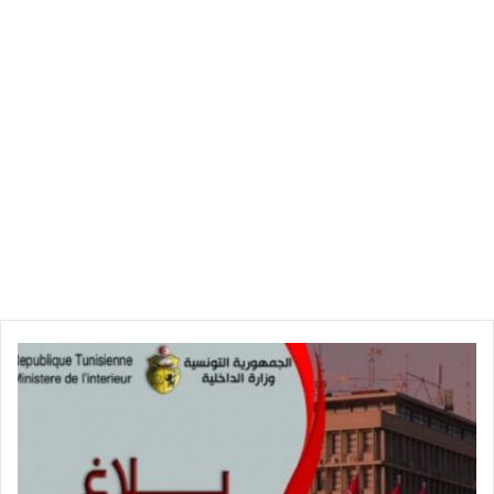
ش
ب
ه
ة
ف
س
ا