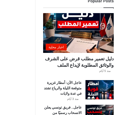
Popular Posts
ب
ي
ة
ت
ص
د
ر
ب
ل
اخبار محلية
ا
غً
دليل تعمير مطلب قرض على الشرف
ا
والوثائق المطلوبة لإيداع الملف
ه
منذ 5 أيام
ا
مً
عاجل الآن: أمطار غزيرة
ا
متوقعة الليلة والرياح تشتد
في عدة ولايات
منذ 3 أيام
عاجل.. فريق تونسي يعلن
الانسحاب رسميًا من