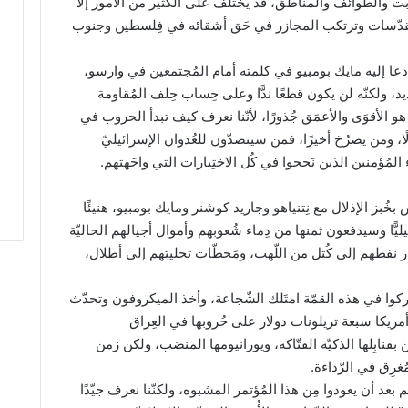
بت والطوائف والمناطق، قد يختلف على الكثير من الأُمور إلا
مُقدّسات وترتكب المجازر في حَق أشقائه في فِلسطين وجنوب
ي دعا إليه مايك بومبيو في كلمته أمام المُجتمعين في وارسو،
يد، ولكنّه لن يكون قطعًا ندًّا وعلى حِساب حِلف المُقاومة
 هو الأقوَى والأعمَق جُذورًا، لأنّنا نعرف كيف تبدأ الحروب في
ا، ومن يصرُخ أخيرًا، فمن سيتصدّون للعُدوان الإسرائيليّ
 المُؤمنين الذين نَجحوا في كُل الاختِبارات التي واجَهتهم.
خُبز الإذلال مع نِتنياهو وجاريد كوشنر ومايك بومبيو، هنيئًا
يليًّا وسيدفعون ثمنها من دِماء شُعوبهم وأموال أجيالهم الحاليّة
بار نفطهم إلى كُتل من اللّهب، ومَحطّات تحليتهم إلى أطلال،
ين شاركوا في هذه القمّة امتَلك الشّجاعة، وأخذ الميكروفون وتحدّث
مريكا سبعة تريلونات دولار على حُروبها في العِراق
 بقنابِلها الذكيّة الفتّاكة، ويورانيومها المنضب، ولكن زمن
ُغرِق في الرّداءة.
بعد أن يعودوا مِن هذا المُؤتمر المشبوه، ولكنّنا نعرف جيّدًا