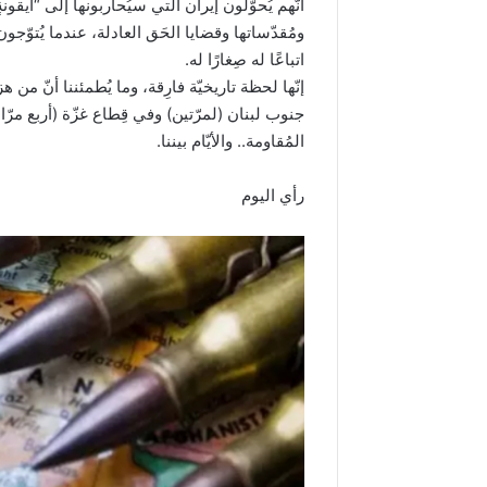
أنّهم يُحوّلون إيران التي سيُحاربونها إلى “أيقونةٍ”
ومُقدّساتها وقضايا الحَق العادلة، عندما يُتوّجو
اتباعًا له صِغارًا له.
إنّها لحظة تاريخيّة فارِقة، وما يُطمئننا أنّ م
جنوب لبنان (لمرّتين) وفي قِطاع غزّة (أربع مرّ
المُقاومة.. والأيّام بيننا.
رأي اليوم