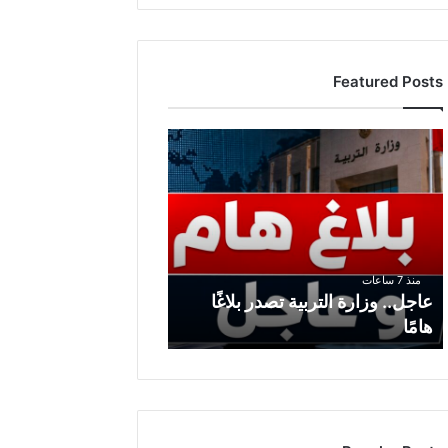
Featured Posts
ع
ا
ج
ل
.
.
و
منذ 7 ساعات
ز
عاجل.. وزارة التربية تصدر بلاغًا
ا
هامًا
ر
ة
ا
ل
ت
ر