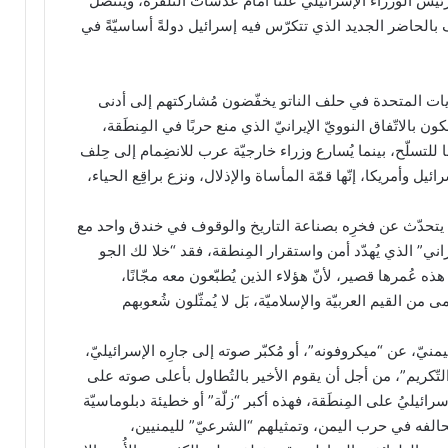
يس الوزراء الإسرائيليّ علنًا أمام عدسات التّلفزة، ويتنصّل
 بالحاضر الجديد الذي تتكرّس فيه إسرائيل دولةً أساسيّةً في
ولايات المتحدة في حلف الناتو يخفّضون مُشاركتهم إلى أدنى
 بالاتّفاق النوويّ الإيرانيّ الذي منع حربًا في المِنطَقة،
ًا للتسلّح، بينما يُسارع وزراء خارجيّة عرب للانضِمام إلى حِلف
 وأمريكا، إنّها قمّة المأساة والإذلال، ونزع براقِع الحياء،
 وأن يتحدّث عن فخرِه بصناعة التاريخ والوقوف في خندق واحد مع
اني” الذي يُهدّد أمن واستقرار المِنطقة، فقد “خلا لك الجو
ه عُمرها قصير، لأنّ هؤلاء الذين يُطبّعون معه مجّانًا،
ظمى من القيم العربيّة والإسلاميّة، بَل لا يُمثّلون شُعوبهم
يمنيّ، عن “ميكروفونه”، أو مُكبّر صوته إلى جارِه الإسرائيليّ،
 “التّكريم”، من أجل أن يقوم الأخير بالتُطاول بأعلى صوته على
ئيليُ على المِنطَقة، فهذه أكبر “زلّة” أو خطيئة دبلوماسيّة
تحالفه في حرب اليمن، وتمثيلهم “الشرعيّ” لليمنيين،