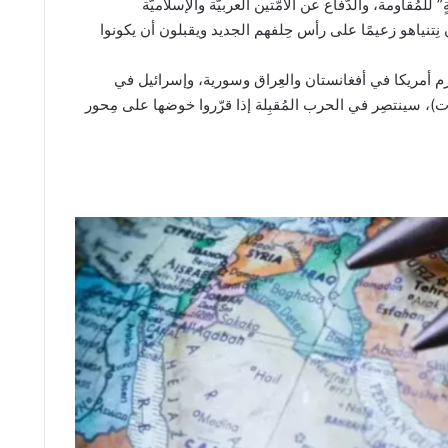
 للمُقاومة، والدّفاع عن الأُمّتين العربيّة والإسلاميّة
ن نِتنياهو زعيمًا على رأس حِلفهم الجديد ويقبلون أن يكونوا
ن هزم أمريكا في أفغانستان والعِراق وسورية، وإسرائيل في
ات)، سينتصِر في الحرب المُقبِلة إذا قرّروا خوضها على مِحور