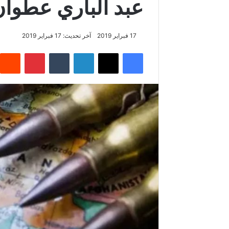
عبد الباري عطوان
17 فبراير 2019
آخر تحديث: 17 فبراير 2019
فيسبوك
‫X
لينكدإن
‏Tumblr
بينتيريست