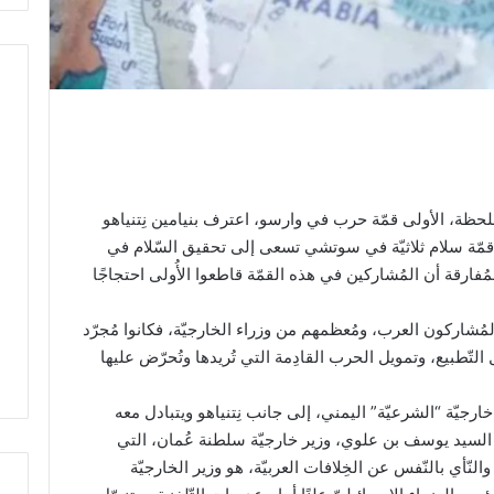
 بلحظة، الأولى قمّة حرب في وارسو، اعترف بنيامين نِتنياهو
ية قمّة سلام ثلاثيّة في سوتشي تسعى إلى تحقيق السّلام في
فارقة أن المُشاركين في هذه القمّة قاطعوا الأُولى احتجاجًا
لمُشاركون العرب، ومُعظمهم من وزراء الخارجيّة، فكانوا مُجرّد
تّطبيع، وتمويل الحرب القادِمة التي تُريدها وتُحرّض عليها
ارجيّة “الشرعيّة” اليمني، إلى جانب نِتنياهو ويتبادل معه
ون السيد يوسف بن علوي، وزير خارجيّة سلطنة عُمان، التي
لنّأي بالنّفس عن الخِلافات العربيّة، هو وزير الخارجيّة