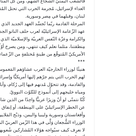
فالشعب اليمنيُ الشّجاع الشّهم، ومن كُل المنا
العداء لإسرائيل، مُجرمة الحرب التي تحتل ال
لبنان، وقبلهما في مِصر وسورية.
المرحلة القادمة ربّما تُجسِّد العهد الجديد الذ
عهد الزّعامة الإسرائيليّة لعرب حلف الناتو الجد
والكرامة وعزّة النّفس العربيّة والإسلاميّة الذي
مِنطقتنا، مثلما نعلم كيف تنتهي، ومن يصرخ أوّلً
الأمريكيّ المُتوقّع من طينةٍ مُختلفةٍ من الزّعماء
***
هنيئًا لوزراء الخارجيّة العرب عشاؤهم المَغموس ب
لهم الحرب التي يتم جرّهم إليها أمريكيًّا وإسرائ
والقادمة، وقد تتحوّل مُدنهم فيها إلى رُكام، وآ
ومياه خليجهم إلى أُنموذج للتّلوّث النوويّ.
كُنّا نتمنّى لو أنّ وزيرًا عربيًّا واحِدًا من الذ
عن الخطر الإسرائيليّ على المِنطقة، أو إنفاق أ
وأفغانستان وسورية وليبيا واليمن، وذبْح المَلايين
الوزراء الشُّجعان وَلَّى في هذا الزّمن العربيّ الم
لا نعرِف كيف سيُواجه هؤلاء المُشاركين شُعوبهم 