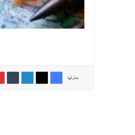
فيسبوك
‫X
لينكدإن
‏Tumblr
شاركها