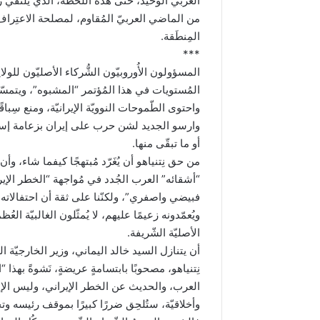
العربي الوحيد، حتّى هذه اللحظة، الذي يلتقي رئ
من الماضي العربيّ المُقاوم، لمصلحة الاعتِراف
المِنطَقة.
***
المسؤولون الأُوروبيّون الشُّركاء الأصليّون لل
المُستويات في هذا المُؤتمر “المشبوه”، ويتمسّكون
واحتوى الطّموحات النوويّة الإيرانيّة، ومنع سِباق
وارسو الجديد لشن حرب على إيران بزعامة إسرائيل
أو ما تبقّى منها.
من حق نِتنياهو أن يُغَرّد مُبتهجًا كيفما شاء،
“أشقائه” العرب الجُدد في مُواجهة “الخطر الإير
فبيضي واصفري”، ولكنّنا على ثقة أن احتفالاته هذ
ويُعمّدونه زعيمًا عليهم، لا يُمثّلون الغالبيّة العُ
الأصليّة الشّريفة.
أن يتنازل السيد خالد اليماني، وزير الخارجيّة ال
نِتنياهو، مصحوبًا بابتسامةٍ عريضةٍ، نَشوةً بهذا
العرب، والحديث عن الخطر الإيراني، وليس الإسرا
وأخلاقيّة، ستُلحِق ضررًا كبيرًا بموقف رئيسه و