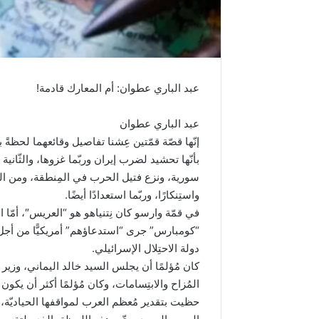
عبد الباري عطوان: أم المعارك قادمة!
عبد الباري عطوان
إنّها قصّة قمّتين عِشنا تفاصيل وقائعهما لحظةً
بأنّها تحشيد لضرب إيران وربّما غزوها، والثّان
سورية، ونزع فتيل الحرب في المِنطقة، ومن المُ
واستِنكارًا، وربّما استعدادًا أيضًا.
في قمّة وارسو كان نِتنياهو هو “العريس″، أمّا ا
“كومبارس” جرى “استدعاؤهم” أمريكيًّا من أجل ال
دولة الاحتِلال الإسرائيلي.
كان مُؤلمًا أن يجلس السيد خالد اليماني، وزير خ
المُزاح والابتِسامات، وكان مُؤلمًا أكثر أن يك
حظيت بتقدير مُعظم العرب لمواقفها الحياديّة، وا