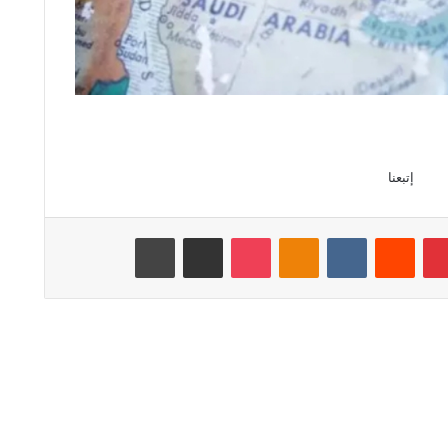
إتبعنا
بينتيريست
‏Reddit
‏VKontakte
Odnoklassniki
‫Pocket
مشاركة عبر البريد
طباعة