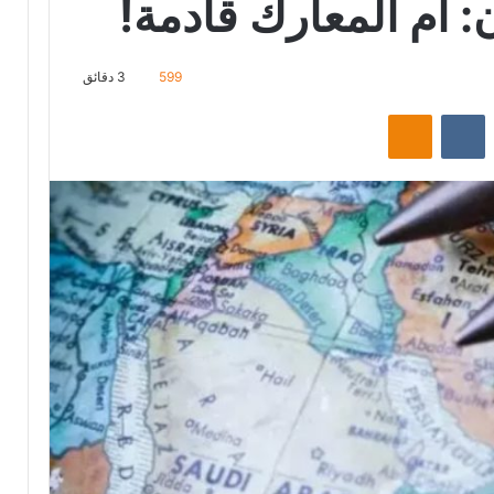
: أم المعارك قادمة!
599
3 دقائق
‏Reddit
‏VKontakte
Odnoklassniki