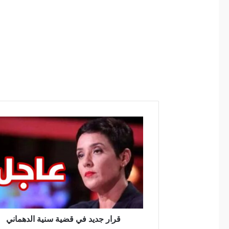
ق
ر
ا
ر
ج
د
ي
د
ف
قرار جديد في قضية سنية الدهماني
ي