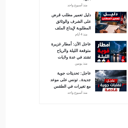
ة
منذ أسبوع واحد
د
دليل تعمير مطلب قرض
و
على الشرف والوثائق
ر
المطلوبة لإيداع الملف
ي
منذ 4 أيام
أ
ب
عاجل الآن: أمطار غزيرة
ط
متوقعة الليلة والرياح
ا
تشتد في عدة ولايات
ل
منذ يومين
إ
عاجل: تحديثات جوية
ف
جديدة.. تونس على موعد
ر
مع تغيرات في الطقس
ي
منذ أسبوع واحد
ق
ي
ا