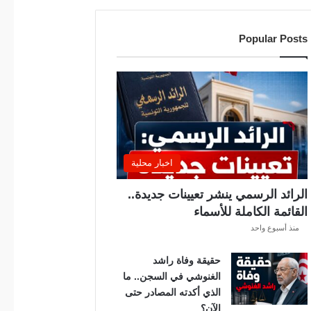
ل
ن
Popular Posts
ا
د
ي
ا
ل
إ
ف
ر
اخبار محلية
ي
ق
الرائد الرسمي ينشر تعيينات جديدة..
ي
القائمة الكاملة للأسماء
ق
منذ أسبوع واحد
ب
ل
حقيقة وفاة راشد
ق
الغنوشي في السجن.. ما
ر
الذي أكدته المصادر حتى
ع
الآن؟