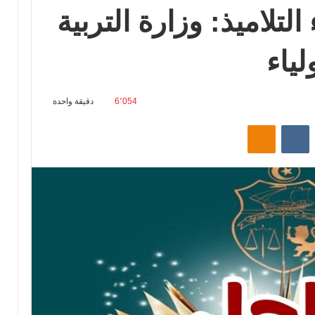
التلاميذ: وزارة التربية
لياء
6٬054
دقيقة واحدة
‏Reddit
‏VKontakte
Odnoklassniki