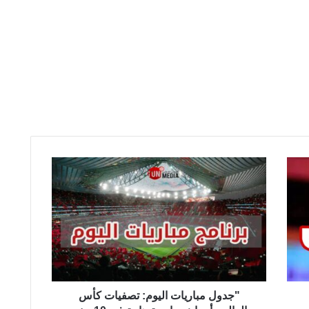
"
ج
د
و
ل
م
ب
ا
ر
"جدول مباريات اليوم: تصفيات كأس
ي