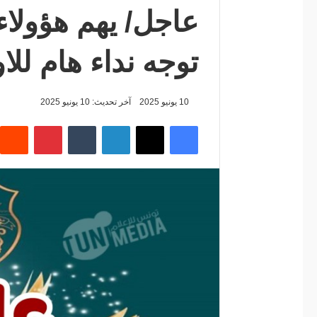
‏‏عاجل/ يهم هؤولاء 
توجه نداء هام للاو
10 يونيو 2025
آخر تحديث: 10 يونيو 2025
فيسبوك
‫X
لينكدإن
‏Tumblr
بينتيريست