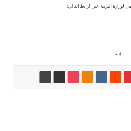
 لوزارة التربية عبر الرابط التالي:
إتبعنا
بينتيريست
‏Reddit
‏VKontakte
Odnoklassniki
‫Pocket
مشاركة عبر البريد
طباعة