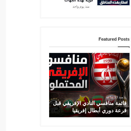
قوية بهذه الجهات
منذ يوم واحد
Featured Posts
ق
ا
ئ
م
ة
م
ن
منذ 13 ساعة
قائمة منافسي النادي الإفريقي قبل
ا
قرعة دوري أبطال إفريقيا
ف
س
ي
ا