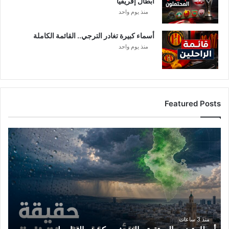
أبطال إفريقيا
منذ يوم واحد
أسماء كبيرة تغادر الترجي.. القائمة الكاملة
منذ يوم واحد
Featured Posts
أ
م
ط
ا
ر
ت
و
ن
س
منذ 3 ساعات