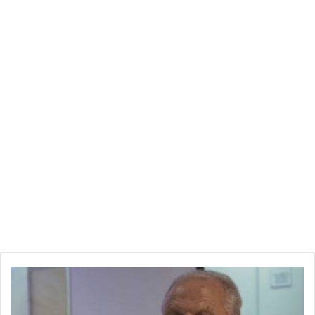
ا
ل
ت