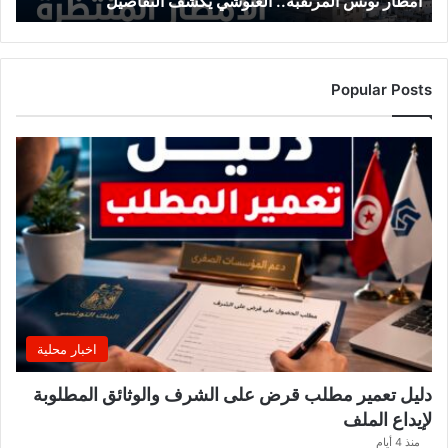
أمطار تونس المرتقبة.. الغنوشي يكشف التفاصيل
ا
ل
م
ر
ت
Popular Posts
ق
ب
ة
.
.
ا
ل
غ
ن
و
ش
ي
اخبار محلية
ي
ك
دليل تعمير مطلب قرض على الشرف والوثائق المطلوبة
ش
لإيداع الملف
ف
ا
منذ 4 أيام