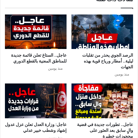
ر
ز
ك
ر
ة
ة
أ
ن
د
ي
و
و
ي
ز
ة
ي
الرصد الجوي يحذر من تقلبات
عاجل.. الستاغ تعلن قائمة جديدة
ل
ليلية.. أمطار ورياح قوية بهذه
للمناطق المعنية بالقطع الدوري
ن
الجهات
منذ يومين
د
منذ يومين
ا
ع
ل
ى
أ
س
ل
ح
عاجل.. تطورات جديدة في قضية
عاجل: وزارة العدل تعلن عزل عدول
ت
والٍ سابق بعد العثور على
إشهاد وشطب خبير عدلي
ه
محجوزات خطيرة
منذ يومين