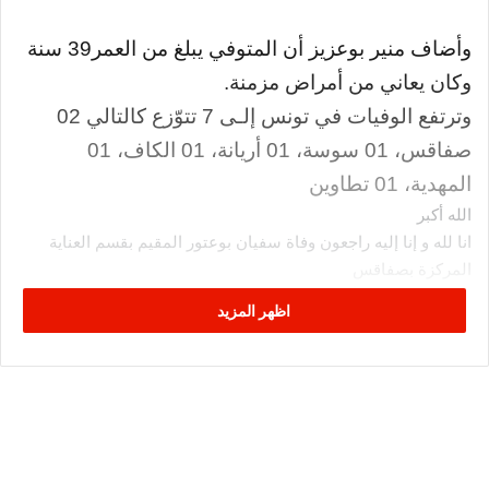
وأضاف منير بوعزيز أن المتوفي يبلغ من العمر39 سنة
وكان يعاني من أمراض مزمنة.
وترتفع الوفيات في تونس إلـى 7 تتوّزع كالتالي 02
صفاقس، 01 سوسة، 01 أريانة، 01 الكاف، 01
المهدية، 01 تطاوين
الله أكبر
انا لله و إنا إليه راجعون وفاة سفيان بوعتور المقيم بقسم العناية
المركزة بصفاقس
عليه رحمه الله و أسكنه فسيح جناته
اظهر المزيد