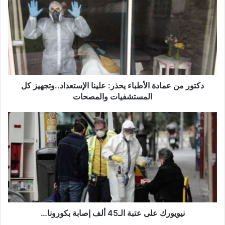
ت
و
ر
م
ن
ع
م
ا
دكتور من عمادة الأطباء يحذر: علينا الإستعداد..وتجهيز كل
د
المستشفيات والمصحات
ة
ا
ن
ل
ي
أ
و
ط
ي
ب
و
ا
ر
ء
ك
ي
ع
ح
ل
ذ
ى
نيويورك على عتبة الـ45 ألف إصابة بكورونا…
ر
ع