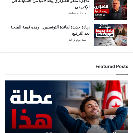
عاجل: ماهر الكنزاري يبعد لاعبًا من حساباته في
الإفريقي
منذ 20 ساعة
زيادة جديدة لفائدة التونسيين.. وهذه قيمة المنحة
بعد الترفيع
منذ يوم واحد
Featured Posts
م
و
ع
د
م
ع
ع
ط