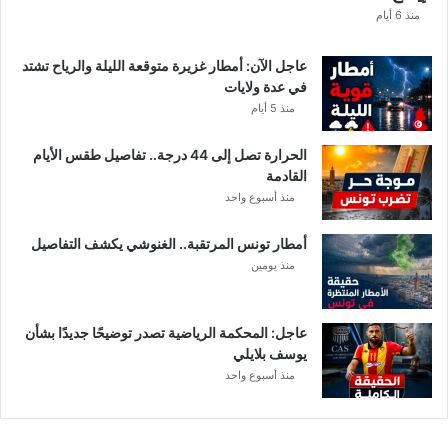
ا
منذ 6 أيام
ع
ا
عاجل الآن: أمطار غزيرة متوقعة الليلة والرياح تشتد
ت
في عدة ولايات
ا
منذ 5 أيام
ل
م
الحرارة تصل إلى 44 درجة.. تفاصيل طقس الأيام
ع
القادمة
ن
منذ أسبوع واحد
ي
ة
أمطار تونس المرتقبة.. الغنوشي يكشف التفاصيل
منذ يومين
عاجل: المحكمة الرياضية تصدر توضيحًا جديدًا بشأن
يوسف بلايلي
منذ أسبوع واحد