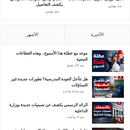
ي
ن
يكشف التفاصيل
منذ يومين
ز
ا
منذ يومين
ك
…
ل
ا
ل
الأخيرة
الأشهر
م
س
ت
موعد مع عطلة هذا الأسبوع.. وهذه القطاعات
ش
المعنية
ف
منذ 25 دقيقة
ي
ا
هل تتأجل العودة المدرسية؟ تطورات جديدة تثير
ت
التساؤلات
و
منذ ساعة واحدة
ا
ل
الرائد الرسمي يكشف عن تسميات جديدة بوزارة
م
الداخلية
ص
منذ 4 ساعات
ح
ا
ت