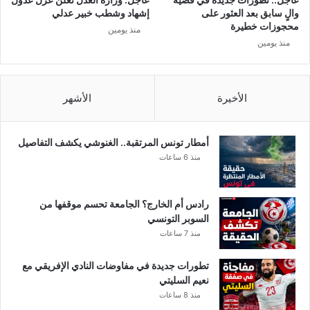
ا
ا
والٍ سابق بعد العثور على
إشهاد وشطب خبير عدلي
د
ل
محجوزات خطيرة
منذ يومين
م
ا
منذ يومين
ة
س
!
ل
ا
م
الأخيرة
الأشهر
ي
ا
ل
أمطار تونس المرتقبة.. الغنوشي يكشف التفاصيل
م
منذ 6 ساعات
س
ت
ن
رادس أم الخارج؟ الجامعة تحسم موقفها من
ي
السوبر التونسي
ر
منذ 7 ساعات
ف
ي
تطورات جديدة في مفاوضات النادي الإفريقي مع
1
نعيم السليتي
0
منذ 8 ساعات
0