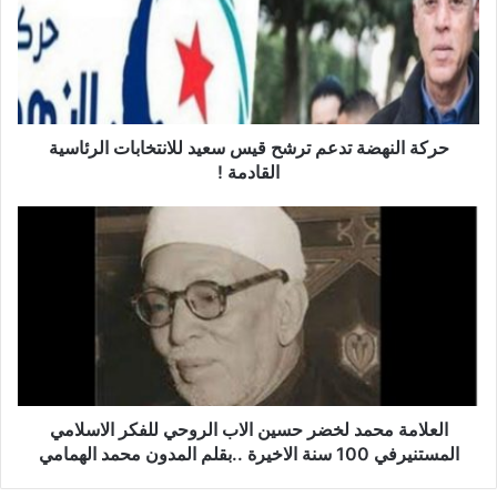
ة
ا
ل
ن
ه
ض
ة
حركة النهضة تدعم ترشح قيس سعيد للانتخابات الرئاسية
ت
القادمة !
د
ع
ا
م
ل
ت
ع
ر
ل
ش
ا
ح
م
ق
ة
ي
م
س
ح
س
م
العلامة محمد لخضر حسين الاب الروحي للفكر الاسلامي
ع
د
المستنيرفي 100 سنة الاخيرة ..بقلم المدون محمد الهمامي
ي
ل
د
خ