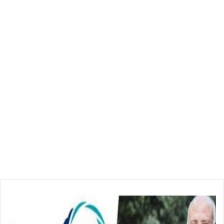
ح
ر
ك