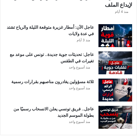
لإيداع الملف
ف
ا
منذ 4 أيام
ل
ت
عاجل الآن: أمطار غزيرة متوقعة الليلة والرياح تشتد
ف
في عدة ولايات
ا
منذ 3 أيام
ص
ي
عاجل: تحديثات جوية جديدة.. تونس على موعد مع
ل
تغيرات في الطقس
منذ أسبوع واحد
ثلاثة مسؤولين يغادرون مناصبهم بقرارات رسمية
منذ أسبوع واحد
عاجل.. فريق تونسي يعلن الانسحاب رسميًا من
بطولة الموسم الجديد
منذ أسبوع واحد