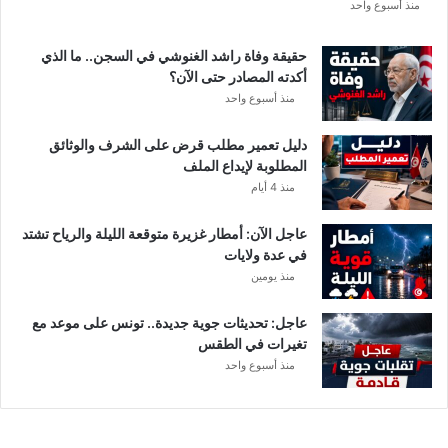
ع
منذ أسبوع واحد
ة
د
حقيقة وفاة راشد الغنوشي في السجن.. ما الذي
و
أكدته المصادر حتى الآن؟
ر
منذ أسبوع واحد
ي
أ
دليل تعمير مطلب قرض على الشرف والوثائق
ب
المطلوبة لإيداع الملف
ط
منذ 4 أيام
ا
ل
عاجل الآن: أمطار غزيرة متوقعة الليلة والرياح تشتد
إ
في عدة ولايات
ف
منذ يومين
ر
ي
ق
عاجل: تحديثات جوية جديدة.. تونس على موعد مع
ي
تغيرات في الطقس
ا
منذ أسبوع واحد