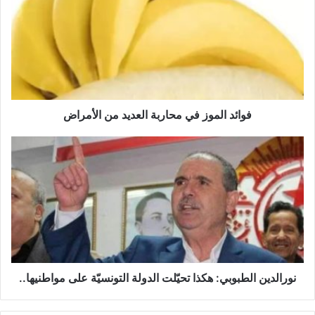
ا
ئ
د
ا
ل
م
و
ز
فوائد الموز في محاربة العديد من الأمراض
ف
ي
ن
م
و
ح
ر
ا
ا
ر
ل
ب
د
ة
ي
ا
ن
ل
ا
ع
ل
نورالدين الطبوبي: هكذا تحيّلت الدولة التونسيّة على مواطنيها..
د
ط
ي
ب