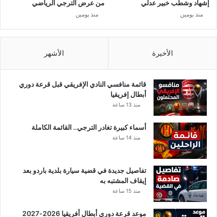
ت
إشهاد وشطب خبير عدلي
من عرض الترجي الرياضي
و
منذ يومين
منذ يومين
ن
س
يّ
ة
الأخيرة
الأشهر
ع
ل
ى
قائمة منافسي النادي الإفريقي قبل قرعة دوري
م
أبطال إفريقيا
و
منذ 13 ساعة
ا
ط
أسماء كبيرة تغادر الترجي.. القائمة الكاملة
ن
منذ 14 ساعة
ي
ه
ا
تفاصيل جديدة في قضية سيارة بلدية باردو بعد
.
إيقاف المشتبه به
.
منذ 15 ساعة
موعد قرعة دوري أبطال أفريقيا 2026-2027