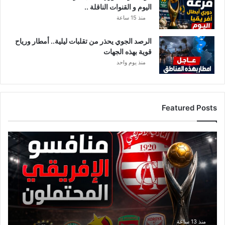
اليوم و القنوات الناقلة ..
منذ 15 ساعة
الرصد الجوي يحذر من تقلبات ليلية.. أمطار ورياح
قوية بهذه الجهات
منذ يوم واحد
Featured Posts
ق
ا
ئ
م
ة
م
ن
ا
ف
منذ 13 ساعة