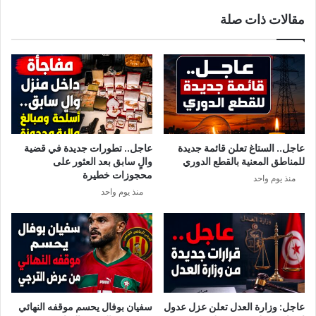
د
و
مقالات ذات صلة
م
ب
ن
ي
ا
:
ل
ه
أ
ك
م
ذ
ر
ا
ا
ت
ض
ح
عاجل.. الستاغ تعلن قائمة جديدة
عاجل.. تطورات جديدة في قضية
يّ
للمناطق المعنية بالقطع الدوري
والٍ سابق بعد العثور على
ل
محجوزات خطيرة
منذ يوم واحد
ت
منذ يوم واحد
ا
ل
د
و
ل
ة
ا
ل
عاجل: وزارة العدل تعلن عزل عدول
سفيان بوفال يحسم موقفه النهائي