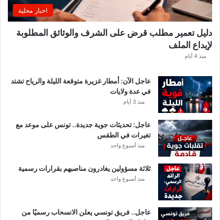
ي
اخبار محلية
ي
ك
دليل تعمير مطلب قرض على الشرف والوثائق المطلوبة
ش
لإيداع الملف
ف
ا
منذ 4 أيام
ل
ت
عاجل الآن: أمطار غزيرة متوقعة الليلة والرياح تشتد
ف
في عدة ولايات
ا
منذ 3 أيام
ص
ي
عاجل: تحديثات جوية جديدة.. تونس على موعد مع
ل
تغيرات في الطقس
منذ أسبوع واحد
ثلاثة مسؤولين يغادرون مناصبهم بقرارات رسمية
منذ أسبوع واحد
عاجل.. فريق تونسي يعلن الانسحاب رسميًا من