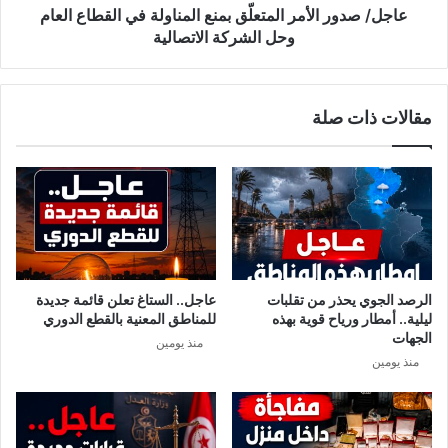
و
ر
‏‏عاجل/ صدور الأمر المتعلّق بمنع المناولة في القطاع العام
ر
ا
وحل الشركة الاتصالية
ي
ل
ا
أ
2
م
مقالات ذات صلة
0
ر
2
ا
5
ل
ت
م
و
ت
ن
ع
س
لّ
:
ق
ك
ب
الرصد الجوي يحذر من تقلبات
عاجل.. الستاغ تعلن قائمة جديدة
ل
م
ليلية.. أمطار ورياح قوية بهذه
للمناطق المعنية بالقطع الدوري
م
ن
الجهات
منذ يومين
ا
ع
منذ يومين
ت
ا
ح
ل
ت
م
ا
ن