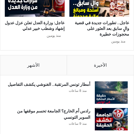
ج
ا
م
و
ع
ل
ر
ة
عاجل.. تطورات جديدة في قضية
عاجل: وزارة العدل تعلن عزل عدول
ف
ف
والٍ سابق بعد العثور على
إشهاد وشطب خبير عدلي
ت
ي
محجوزات خطيرة
منذ يومين
ه
ا
منذ يومين
ل
ل
ل
ق
ا
ط
س
ا
الأخيرة
الأشهر
ت
ع
ع
ا
ل
ل
أمطار تونس المرتقبة.. الغنوشي يكشف التفاصيل
ا
ع
منذ 8 ساعات
م
ا
ب
م
س
و
رادس أم الخارج؟ الجامعة تحسم موقفها من
ه
ح
السوبر التونسي
و
ل
منذ 9 ساعات
ل
ا
ة
ل