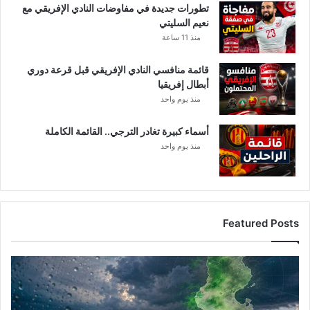
تطورات جديدة في مفاوضات النادي الإفريقي مع
ش
نعيم السليتي
ر
منذ 11 ساعة
ك
ة
قائمة منافسي النادي الإفريقي قبل قرعة دوري
ا
أبطال إفريقيا
ل
منذ يوم واحد
ا
ت
ص
أسماء كبيرة تغادر الترجي.. القائمة الكاملة
ا
منذ يوم واحد
ل
ي
ة
Featured Posts
أ
م
ط
ا