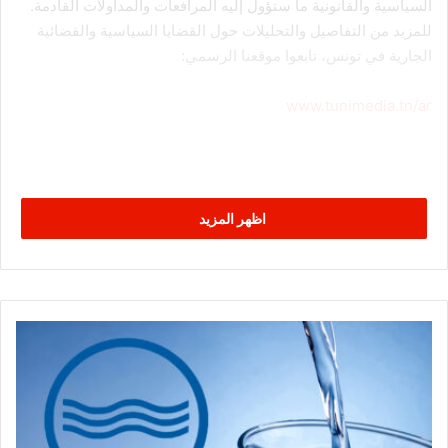
السياسية والقانونية ما ستؤول إليه المرافعات والمداولات القادمة.
للمزيد من التفاصيل والتحليلات حول القضايا السياسية والقضائية
الجارية في تونس، تابعوا موقعنا الرسمي:
www.tunimedia.tn/ar
اظهر المزيد
ع
ا
ج
ل
/