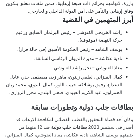
بارزة، لاتهامهم بجرائم ذات صبغة إرهابية، ضمن ملفات تتعلق بتكوين
وفاق إرهابي والتآمر على أمن الدولة الداخلي والخارجي.
أبرز المتهمين في القضية
راشد الخريجي الغنوشي – رئيس البرلمان السابق وزعيم
حركة النهضة (موقوف).
يوسف الشاهد – رئيس الحكومة الأسبق (في حالة فرار).
نادية عكاشة – مديرة الديوان الرئاسي السابقة.
معاذ الغنوشي – نجل راشد الغنوشي.
كمال القيزاني، لطفي زيتون، ماهر زيد، مصطفى خذر، عادل
الدعداع، رفيق بوشلاكة، حبيب اللوز، كمال البدوي، محمد ريان
الحمزاوي، عبد الكريم العبيدي، فتحي البلدي، محرز الزواري.
بطاقات جلب دولية وتطورات سابقة
وكان أحد قضاة التحقيق بالقطب القضائي لمكافحة الإرهاب قد
أصدر في سبتمبر 2023
بطاقات جلب دولية
ضد 12 متهما من
ضمنهم يوسف الشاهد، نادية عكاشة، معاذ الغنوشي، كمال القيزاني،