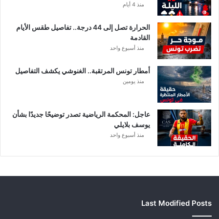
ه
منذ 4 أيام
ف
ي
الحرارة تصل إلى 44 درجة.. تفاصيل طقس الأيام
ا
القادمة
ل
منذ أسبوع واحد
إ
ف
أمطار تونس المرتقبة.. الغنوشي يكشف التفاصيل
ر
منذ يومين
ي
ق
ي
عاجل: المحكمة الرياضية تصدر توضيحًا جديدًا بشأن
يوسف بلايلي
منذ أسبوع واحد
Last Modified Posts