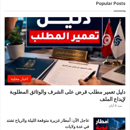
ز
Popular Posts
ا
ر
ي
ي
ب
ع
د
ل
ا
ع
بً
ا
اخبار محلية
م
ن
دليل تعمير مطلب قرض على الشرف والوثائق المطلوبة
ح
لإيداع الملف
س
ا
منذ 6 أيام
ب
ا
عاجل الآن: أمطار غزيرة متوقعة الليلة والرياح تشتد
ت
في عدة ولايات