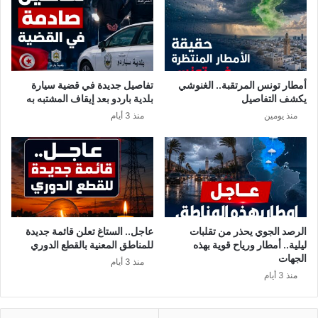
ي
ص
د
ر
ه
ذ
أمطار تونس المرتقبة.. الغنوشي
تفاصيل جديدة في قضية سيارة
ه
يكشف التفاصيل
بلدية باردو بعد إيقاف المشتبه به
ا
منذ يومين
منذ 3 أيام
ل
ت
ع
ل
ي
م
ا
ت
الرصد الجوي يحذر من تقلبات
عاجل.. الستاغ تعلن قائمة جديدة
ليلية.. أمطار ورياح قوية بهذه
للمناطق المعنية بالقطع الدوري
الجهات
منذ 3 أيام
منذ 3 أيام