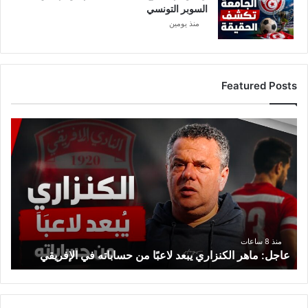
السوبر التونسي
منذ يومين
Featured Posts
ع
ا
ج
ل
:
م
ا
ه
ر
منذ 8 ساعات
عاجل: ماهر الكنزاري يبعد لاعبًا من حساباته في الإفريقي
ا
ل
ك
ن