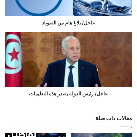
ب
ل
ا
غ
‏‏عاجل/ بلاغ هام من الصوناد
ه
ا
م
ع
م
ا
ن
ج
ا
ل
ل
/
ص
ر
و
ئ
ن
ي
ا
س
‏‏عاجل/ رئيس الدولة يصدر هذه التعليمات
د
ا
ل
د
مقالات ذات صلة
و
ل
ة