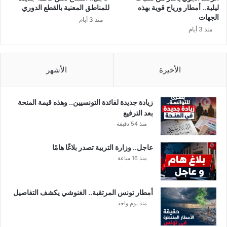
و
ليلية.. أمطار ورياح قوية بهذه
للمناطق المعنية بالقطع الدوري
م
الجهات
منذ 3 أيام
ب
منذ 3 أيام
ا
ل
س
ج
الأخيرة
الأشهر
ن
ف
ي
زيادة جديدة لفائدة التونسيين.. وهذه قيمة المنحة
ق
بعد الترفيع
ض
منذ 54 دقيقة
ي
ة
عاجل.. وزارة التربية تصدر بلاغًا هامًا
ا
منذ 16 ساعة
ل
ت
آ
أمطار تونس المرتقبة.. الغنوشي يكشف التفاصيل
م
منذ يوم واحد
ر