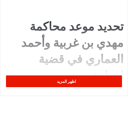
تحديد موعد محاكمة
مهدي بن غربية وأحمد
العماري في قضية
إرهابية
اظهر المزيد
حددت الدائرة الجنائية المتخصصة في قضايا الإرهاب بالمحكمة
الابتدائية بتونس يوم
8 جويلية 2025
موعدًا لمحاكمة رجل الأعمال
والوزير الأسبق والنائب بالبرلمان المنحل
مهدي بن غربية
، إضافة إلى
القيادي بحركة النهضة
أحمد العماري
. وتأتي هذه المحاكمة في إطار
قضية ذات شبهة إرهابية، وذلك وفقًا لما أفادت به إذاعة موزاييك