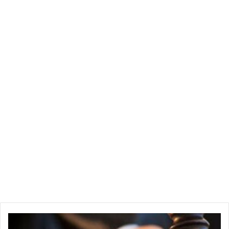
اليوم السبت الموافق 14 جوان 2025.
تفاصيل القضية وتداعياتها
تثير هذه القضية اهتمامًا واسعًا في الأوساط السياسية والقانونية
التونسية، خاصة وأنها تمس شخصيتين معروفتين في الساحة العامة.
يعتبر مهدي بن غربية من رجال الأعمال البارزين وشغل مناصب
وزارية سابقة، كما كان نائبًا في البرلمان المنحل. أما أحمد العماري،
فهو قيادي بارز في حركة النهضة، الحزب ذي الثقل السياسي في
تونس.
التحقيقات والتهم الموجهة:
لم يتم الكشف عن تفاصيل دقيقة حول طبيعة التهم الموجهة لكليهما
في هذه القضية “ذات الشبهة الإرهابية”. غالبًا ما تشمل مثل هذه
القضايا في تونس تهمًا تتعلق بالانتماء إلى تنظيمات إرهابية، أو تمويل
الإرهاب، أو التحريض عليه، أو التستر على عناصر إرهابية. ومن
المتوقع أن تكشف جلسات المحاكمة عن المزيد من التفاصيل
المتعلقة بالتحقيقات والأدلة المقدمة من النيابة العامة.
ع