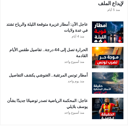
لإيداع الملف
ذ
ه
منذ 5 أيام
ق
ي
عاجل الآن: أمطار غزيرة متوقعة الليلة والرياح تشتد
م
في عدة ولايات
ة
منذ 4 أيام
ا
ل
الحرارة تصل إلى 44 درجة.. تفاصيل طقس الأيام
م
القادمة
ن
منذ أسبوع واحد
ح
ة
أمطار تونس المرتقبة.. الغنوشي يكشف التفاصيل
ب
منذ يوم واحد
ع
د
ا
ل
عاجل: المحكمة الرياضية تصدر توضيحًا جديدًا بشأن
ت
يوسف بلايلي
ر
منذ أسبوع واحد
ف
ي