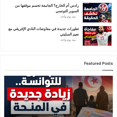
رادس أم الخارج؟ الجامعة تحسم موقفها من
السوبر التونسي
منذ يوم واحد
تطورات جديدة في مفاوضات النادي الإفريقي مع
نعيم السليتي
منذ يوم واحد
Featured Posts
ز
ي
ا
د
ة
ج
د
ي