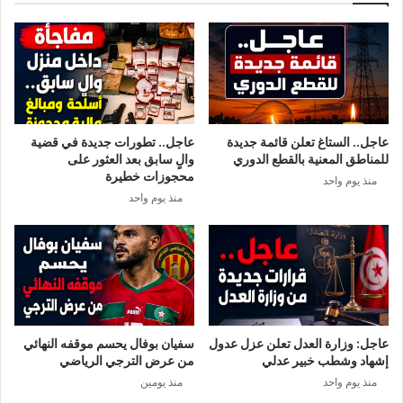
ب
ل
ر
أ
ت
ي
غ
ا
ا
م
ل
ع
ي
ي
عاجل.. الستاغ تعلن قائمة جديدة
عاجل.. تطورات جديدة في قضية
:
د
للمناطق المعنية بالقطع الدوري
والٍ سابق بعد العثور على
ل
ا
محجوزات خطيرة
منذ يوم واحد
ا
ل
منذ يوم واحد
ب
ف
د
ط
م
ر
ن
ا
ج
ل
ل
م
ب
ب
ا
ا
عاجل: وزارة العدل تعلن عزل عدول
سفيان بوفال يحسم موقفه النهائي
ل
ر
إشهاد وشطب خبير عدلي
من عرض الترجي الرياضي
ت
ك
منذ يوم واحد
منذ يومين
ل