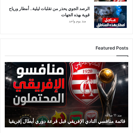
الرصد الجوي يحذر من تقلبات ليلية.. أمطار ورياح
قوية بهذه الجهات
منذ يوم واحد
Featured Posts
ق
ا
ئ
م
ة
م
ن
ا
ف
منذ 11 ساعة
قائمة منافسي النادي الإفريقي قبل قرعة دوري أبطال إفريقيا
س
ي