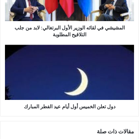
ش
ي
ف
ي
ل
المشيشي في لقائه الوزير الأول البرتغالي: لابد من جلب
ق
التلاقيح المطلوبة
ا
ئ
د
ه
و
ا
ل
ل
ت
و
ع
ز
ل
ي
ن
ر
ا
ا
ل
ل
خ
دول تعلن الخميس أول أيام عيد الفطر المبارك
أ
م
و
ي
ل
س
مقالات ذات صلة
ا
أ
ل
و