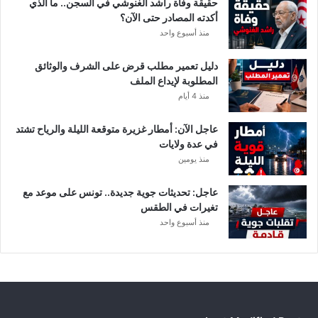
حقيقة وفاة راشد الغنوشي في السجن.. ما الذي
و
أكدته المصادر حتى الآن؟
ر
منذ أسبوع واحد
ي
أ
دليل تعمير مطلب قرض على الشرف والوثائق
ب
المطلوبة لإيداع الملف
ط
منذ 4 أيام
ا
ل
عاجل الآن: أمطار غزيرة متوقعة الليلة والرياح تشتد
إ
في عدة ولايات
ف
منذ يومين
ر
ي
ق
عاجل: تحديثات جوية جديدة.. تونس على موعد مع
ي
تغيرات في الطقس
ا
منذ أسبوع واحد