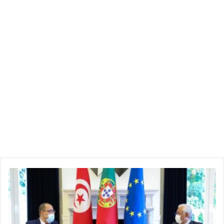
ا
ل
م
ش
ي