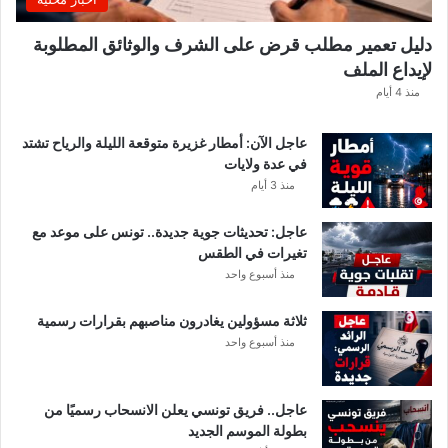
ي
ك
دليل تعمير مطلب قرض على الشرف والوثائق المطلوبة
ش
لإيداع الملف
ف
ا
منذ 4 أيام
ل
ت
عاجل الآن: أمطار غزيرة متوقعة الليلة والرياح تشتد
ف
في عدة ولايات
ا
منذ 3 أيام
ص
ي
عاجل: تحديثات جوية جديدة.. تونس على موعد مع
ل
تغيرات في الطقس
منذ أسبوع واحد
ثلاثة مسؤولين يغادرون مناصبهم بقرارات رسمية
منذ أسبوع واحد
عاجل.. فريق تونسي يعلن الانسحاب رسميًا من
بطولة الموسم الجديد