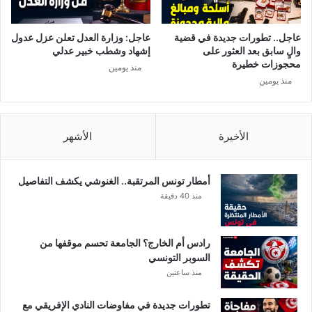
ل
ص
ح
ر
د
ي
عاجل.. تطورات جديدة في قضية
عاجل: وزارة العدل تعلن عزل عدول
و
ة
والٍ سابق بعد العثور على
إشهاد وشطب خبير عدلي
د
م
محجوزات خطيرة
منذ يومين
ا
ع
منذ يومين
ل
ا
م
ل
ص
ق
ر
الأخيرة
الأشهر
ا
ي
ف
ة
ل
ة
أمطار تونس المرتقبة.. الغنوشي يكشف التفاصيل
منذ 40 دقيقة
رادس أم الخارج؟ الجامعة تحسم موقفها من
السوبر التونسي
منذ ساعتين
تطورات جديدة في مفاوضات النادي الإفريقي مع