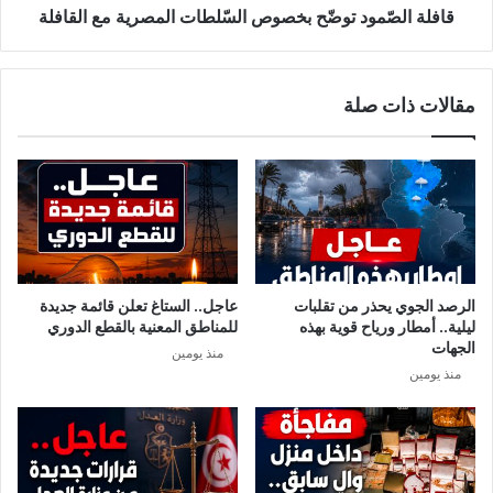
ل
و
قافلة الصّمود توضّح بخصوص السّلطات المصرية مع القافلة
ن
د
وّ
ت
ا
و
مقالات ذات صلة
ر
ضّ
ي
ح
ح
ب
س
خ
م
ص
ه
و
ا
ص
ب
ا
خ
ل
الرصد الجوي يحذر من تقلبات
عاجل.. الستاغ تعلن قائمة جديدة
ص
سّ
ليلية.. أمطار ورياح قوية بهذه
للمناطق المعنية بالقطع الدوري
و
ل
الجهات
منذ يومين
ص
ط
منذ يومين
ع
ا
ب
ت
و
ا
ر
ل
ا
م