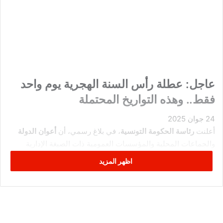
‏عاجل: عطلة رأس السنة الهجرية يوم واحد
فقط.. وهذه التواريخ المحتملة
24 جوان 2025
أعلنت
رئاسة الحكومة التونسية
، في بلاغ رسمي، أن
أعوان الدولة
والجماعات المحلية والمؤسسات العمومية ذات الصبغة الإدارية
سيتمتعون
بعطلة يوم واحد فقط
بمناسبة حلول
رأس السنة الهجرية
اظهر المزيد
1447 هـ
.
وبحسب نفس البلاغ، فإن العطلة ستكون
إما يوم الخميس 26 جوان
أو الجمعة 27 جوان 2025
، وذلك بناءً على ما ستُثبته
الرؤية الشرعية
لهلال شهر محرم
، والتي سيُعلن عنها رسمياً
سماحة مفتي الجمهورية