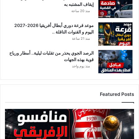
إيقاف المشتبه به
:
منذ 20 ساعة
غ
ي
موعد قرعة دوري أبطال أفريقيا 2026-2027
ا
اليوم و القنوات الناقلة ..
ب
م
منذ 21 ساعة
ؤ
ث
الرصد الجوي يحذر من تقلبات ليلية.. أمطار ورياح
ر
قوية بهذه الجهات
و
منذ يوم واحد
خ
ط
ة
ت
Featured Posts
ك
ت
ي
ق
ك
ا
ي
ئ
ة
م
ح
ة