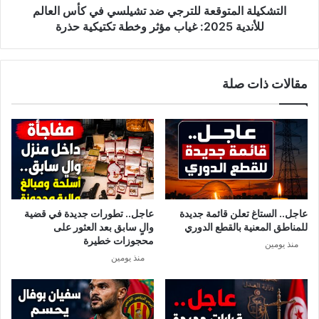
ي
ل
التشكيلة المتوقعة للترجي ضد تشيلسي في كأس العالم
ر
م
للأندية 2025: غياب مؤثر وخطة تكتيكية حذرة
ا
ت
ن
و
ي
ق
مقالات ذات صلة
ة
ع
ا
ة
ل
ل
إ
ل
س
ت
ر
ر
ا
ج
ئ
ي
ي
ض
عاجل.. الستاغ تعلن قائمة جديدة
عاجل.. تطورات جديدة في قضية
ل
د
للمناطق المعنية بالقطع الدوري
والٍ سابق بعد العثور على
ي
ت
محجوزات خطيرة
منذ يومين
ة
ش
منذ يومين
.
ي
.
ل
ه
س
ك
ي