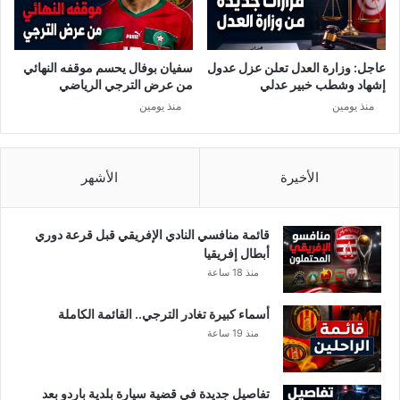
ذ
ف
ا
ي
ف
ك
ا
أ
عاجل: وزارة العدل تعلن عزل عدول
سفيان بوفال يحسم موقفه النهائي
ج
س
إشهاد وشطب خبير عدلي
من عرض الترجي الرياضي
أ
ا
منذ يومين
منذ يومين
ت
ل
ر
ع
ا
ا
م
ل
الأخيرة
الأشهر
ب
م
ف
ل
ر
ل
قائمة منافسي النادي الإفريقي قبل قرعة دوري
ي
أ
أبطال إفريقيا
ق
ن
منذ 18 ساعة
ه
د
ي
أسماء كبيرة تغادر الترجي.. القائمة الكاملة
ة
منذ 19 ساعة
2
0
2
تفاصيل جديدة في قضية سيارة بلدية باردو بعد
5