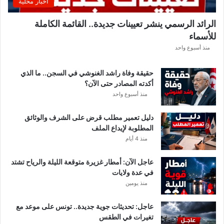
اخبار محلية
ب
ل
الرائد الرسمي ينشر تعيينات جديدة.. القائمة الكاملة
ق
للأسماء
ر
ع
منذ أسبوع واحد
ة
د
حقيقة وفاة راشد الغنوشي في السجن.. ما الذي
و
أكدته المصادر حتى الآن؟
ر
منذ أسبوع واحد
ي
أ
دليل تعمير مطلب قرض على الشرف والوثائق
ب
المطلوبة لإيداع الملف
ط
منذ 4 أيام
ا
ل
عاجل الآن: أمطار غزيرة متوقعة الليلة والرياح تشتد
إ
في عدة ولايات
ف
منذ يومين
ر
ي
ق
عاجل: تحديثات جوية جديدة.. تونس على موعد مع
ي
تغيرات في الطقس