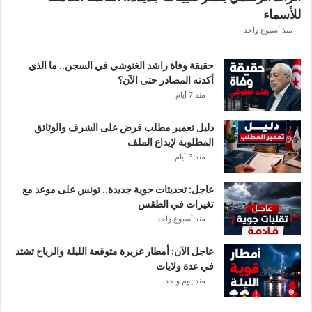
.
للأسماء
أ
م
منذ أسبوع واحد
ط
ا
حقيقة وفاة راشد الغنوشي في السجن.. ما الذي
ر
أكدته المصادر حتى الآن؟
و
منذ 7 أيام
ر
ي
دليل تعمير مطلب قرض على الشرف والوثائق
ا
المطلوبة لإيداع الملف
ح
منذ 3 أيام
ق
و
عاجل: تحديثات جوية جديدة.. تونس على موعد مع
ي
تغيرات في الطقس
ة
منذ أسبوع واحد
ب
ه
ذ
عاجل الآن: أمطار غزيرة متوقعة الليلة والرياح تشتد
ه
في عدة ولايات
ا
منذ يوم واحد
ل
ج