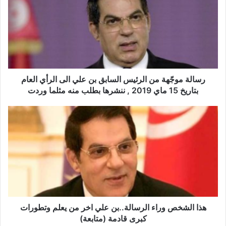
ا
ل
ة
م
و
جّ
ه
ة
رسالة موجّهة من الرئيس السابق بن علي الى الرأي العام
م
بتاريخ 15 ماي 2019 , ننشرها بطلب منه مثلما وردت
ن
ا
ه
ل
ذ
ر
ا
ئ
ا
ي
ل
س
ش
ا
خ
ل
ص
س
و
ا
ر
هذا الشخص وراء الرسالة..بن علي اخر من يعلم وتطورات
ب
ا
كبرى قادمة (متابعة)