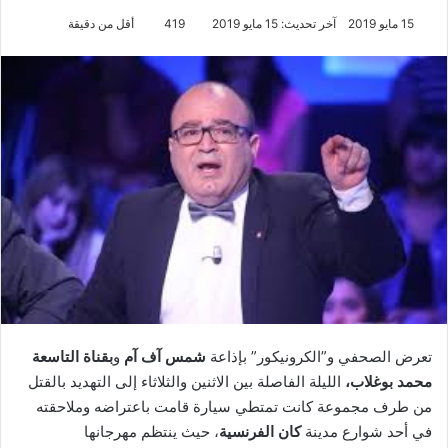
15 مايو 2019
آخر تحديث: 15 مايو 2019
419
أقل من دقيقة
تعرض الصحفي و”الكرونيكور” بإذاعة
شمس آف آم
و
بقناة التاسعة
محمد بوغلاب،
الليلة الفاصلة بين الاثنين والثلاثاء إلى التهديد بالقتل
من طرف مجموعة كانت تمتطي سيارة قامت باعتراضه وملاحقته
في أحد شوارع مدينة
كان الفرنسية
، حيث ينتظم مهرجانها