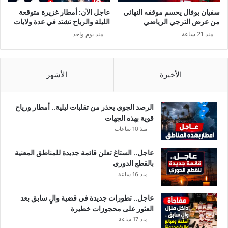
ر
ل
سفيان بوفال يحسم موقفه النهائي
عاجل الآن: أمطار غزيرة متوقعة
ي
م
من عرض الترجي الرياضي
الليلة والرياح تشتد في عدة ولايات
خ
و
منذ 21 ساعة
منذ يوم واحد
1
ت
5
ط
م
و
ا
ر
الأخيرة
الأشهر
ي
ا
2
ت
0
ك
الرصد الجوي يحذر من تقلبات ليلية.. أمطار ورياح
1
ب
قوية بهذه الجهات
9
ر
منذ 10 ساعات
,
ى
ن
ق
عاجل.. الستاغ تعلن قائمة جديدة للمناطق المعنية
ن
ا
بالقطع الدوري
ش
د
منذ 16 ساعة
ر
م
ه
ة
عاجل.. تطورات جديدة في قضية والٍ سابق بعد
ا
(
العثور على محجوزات خطيرة
ب
م
منذ 17 ساعة
ط
ت