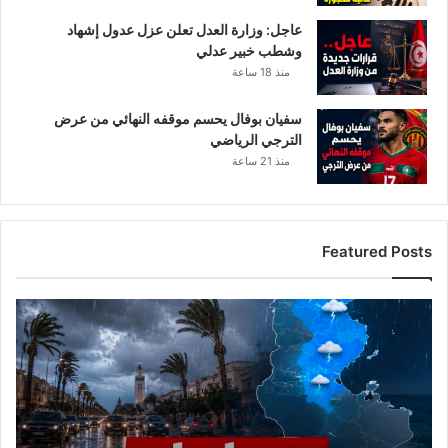
ل
ا
ب
عاجل: وزارة العدل تعلن عزل عدول إشهاد
ب
م
وشطب خبير عدلي
ع
ن
ة
منذ 18 ساعة
ه
)
م
سفيان بوفال يحسم موقفه النهائي من عرض
ث
الترجي الرياضي
ل
منذ 21 ساعة
م
ا
و
ر
Featured Posts
د
ت
ا
ل
ر
ص
د
ا
ل