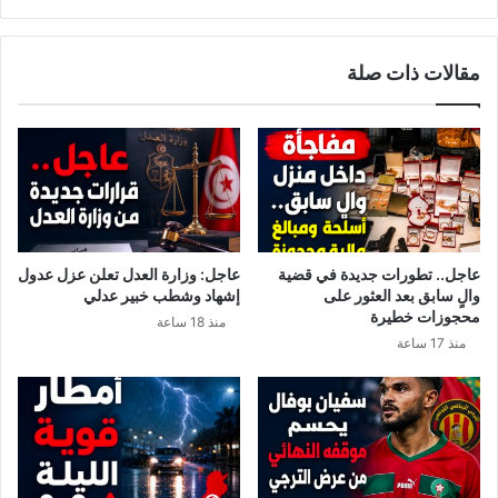
ق
ء
ب
ا
ن
ل
مقالات ذات صلة
ع
ر
ل
س
ي
ا
ا
ل
ل
ة
ى
.
ا
.
ل
ب
ر
ن
عاجل.. تطورات جديدة في قضية
عاجل: وزارة العدل تعلن عزل عدول
أ
ع
والٍ سابق بعد العثور على
إشهاد وشطب خبير عدلي
ي
ل
محجوزات خطيرة
منذ 18 ساعة
ا
ي
منذ 17 ساعة
ل
ا
ع
خ
ا
ر
م
م
ب
ن
ت
ي
ا
ع