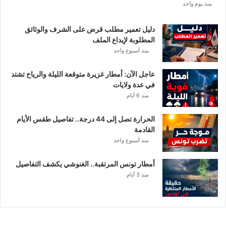
منذ يوم واحد
ا
د
ي
دليل تعمير مطلب قرض على الشرف والوثائق
ا
المطلوبة لإيداع الملف
ل
منذ أسبوع واحد
إ
ف
عاجل الآن: أمطار غزيرة متوقعة الليلة والرياح تشتد
ر
في عدة ولايات
ي
منذ 6 أيام
ق
ي
الحرارة تصل إلى 44 درجة.. تفاصيل طقس الأيام
ب
القادمة
ع
منذ أسبوع واحد
د
خ
أمطار تونس المرتقبة.. الغنوشي يكشف التفاصيل
ل
منذ 3 أيام
ا
ف
م
ا
ل