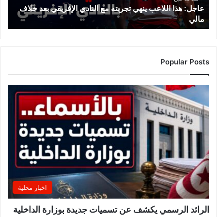
عاجل: هذا اللاعب ينهي تجربته مع النادي الإفريقي بعد خلاف
ا
مالي
ل
ل
ا
ع
ب
Popular Posts
ي
ن
ه
ي
ت
ج
ر
ب
ت
ه
م
ع
اخبار محلية
ا
ل
الرائد الرسمي يكشف عن تسميات جديدة بوزارة الداخلية
ن