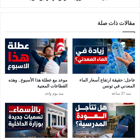
د
ت
ب
ق
ي
ر
مقالات ذات صلة
ع
ر
ع
ب
ق
خ
ا
ص
ر
و
.
ص
.
م
ه
د
عاجل: حقيقة ارتفاع أسعار الماء
موعد مع عطلة هذا الأسبوع.. وهذه
ي
المعدني في تونس
القطاعات المعنية
ب
منذ 21 ساعة
منذ يوم واحد
ن
غ
ر
ب
ي
ة