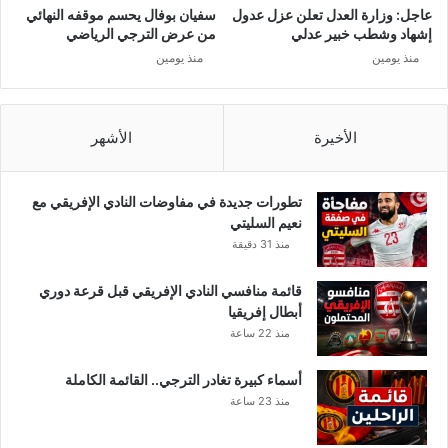
ل
ع
عاجل: وزارة العدل تعلن عزل عدول
سفيان بوفال يحسم موقفه النهائي
ى
ج
إشهاد وشطب خبير عدلي
من عرض الترجي الرياضي
ش
ز
منذ يومين
منذ يومين
ا
ا
ك
ل
ل
م
ة
ي
الأخيرة
الأشهر
ن
ز
ه
ا
ا
ن
تطورات جديدة في مفاوضات النادي الإفريقي مع
ي
ي
نعيم السليتي
ا
ة
منذ 31 دقيقة
ت
أ
قائمة منافسي النادي الإفريقي قبل قرعة دوري
م
أبطال إفريقيا
ر
منذ 22 ساعة
ا
ء
أسماء كبيرة تغادر الترجي.. القائمة الكاملة
ا
منذ 23 ساعة
ل
م
ؤ