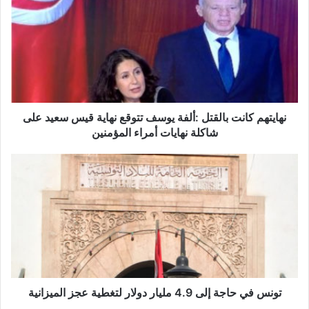
ا
ي
ت
ه
م
ك
ا
ن
نهايتهم كانت بالقتل :ألفة يوسف تتوقع نهاية قيس سعيد على
ت
شاكلة نهايات أمراء المؤمنين
ب
ا
ت
ل
و
ق
ن
ت
س
ل
ف
:
ي
أ
ح
ل
ا
ف
ج
ة
ة
تونس في حاجة إلى 4.9 مليار دولار لتغطية عجز الميزانية
ي
إ