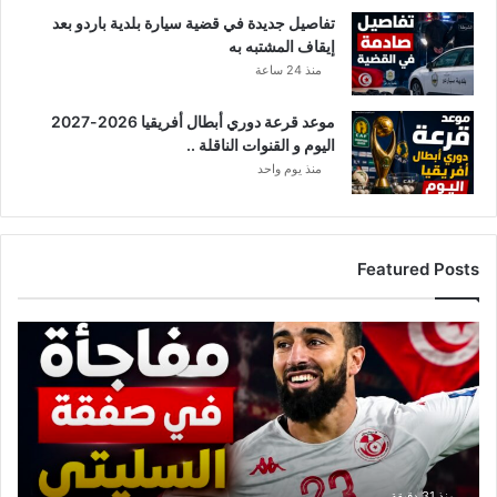
تفاصيل جديدة في قضية سيارة بلدية باردو بعد
م
إيقاف المشتبه به
ن
ي
منذ 24 ساعة
ن
موعد قرعة دوري أبطال أفريقيا 2026-2027
اليوم و القنوات الناقلة ..
منذ يوم واحد
Featured Posts
ت
ط
و
ر
ا
ت
ج
د
منذ 31 دقيقة