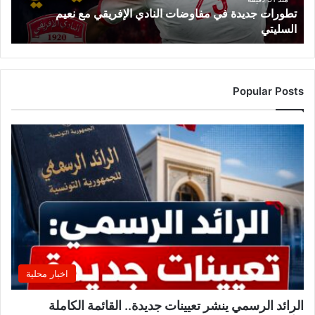
تطورات جديدة في مفاوضات النادي الإفريقي مع نعيم
ي
السليتي
د
ة
ف
ي
م
Popular Posts
ف
ا
و
ض
ا
ت
ا
ل
ن
ا
د
ي
اخبار محلية
ا
ل
الرائد الرسمي ينشر تعيينات جديدة.. القائمة الكاملة
إ