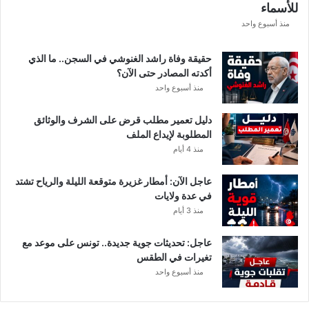
للأسماء
ف
ر
منذ أسبوع واحد
ي
ق
حقيقة وفاة راشد الغنوشي في السجن.. ما الذي
ي
أكدته المصادر حتى الآن؟
م
منذ أسبوع واحد
ع
ن
دليل تعمير مطلب قرض على الشرف والوثائق
ع
المطلوبة لإيداع الملف
ي
منذ 4 أيام
م
ا
عاجل الآن: أمطار غزيرة متوقعة الليلة والرياح تشتد
ل
في عدة ولايات
س
منذ 3 أيام
ل
ي
ت
عاجل: تحديثات جوية جديدة.. تونس على موعد مع
ي
تغيرات في الطقس
منذ أسبوع واحد