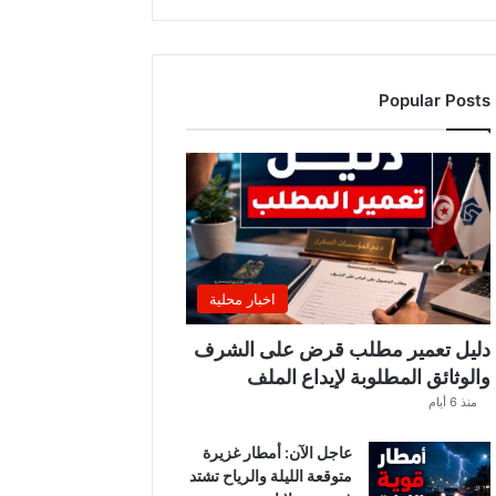
ي
ي
ك
ش
Popular Posts
ف
ع
ن
ت
س
م
ي
ا
ت
اخبار محلية
ج
د
دليل تعمير مطلب قرض على الشرف
ي
والوثائق المطلوبة لإيداع الملف
د
منذ 6 أيام
ة
ب
عاجل الآن: أمطار غزيرة
و
متوقعة الليلة والرياح تشتد
ز