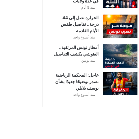
في عدة ولايات
ا
ر
منذ 5 أيام
ة
الحرارة تصل إلى 44
ا
درجة.. تفاصيل طقس
ل
الأيام القادمة
د
منذ أسبوع واحد
ا
خ
أمطار تونس المرتقبة..
ل
الغنوشي يكشف التفاصيل
ي
منذ يومين
ة
عاجل: المحكمة الرياضية
تصدر توضيحًا جديدًا بشأن
يوسف بلايلي
منذ أسبوع واحد