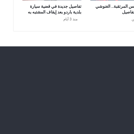
و
س المرتقبة.. الغنوشي
تفاصيل جديدة في قضية سيارة
ا
فاصيل
بلدية باردو بعد إيقاف المشتبه به
ل
ن
منذ 3 أيام
ب
ث
ا
ل
ت
ل
ف
ز
ي