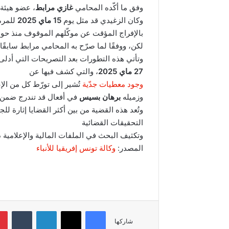
وفق ما أكّده المحامي
غازي مرابط
، عضو هيئة 
وكان الزغيدي قد مثل يوم
15 ماي 2025
للمرة 
بالإفراج المؤقت عن موكّلهم الموقوف منذ حوا
لكن، ووفقًا لما صرّح به المحامي مرابط سابقًا
وتأتي هذه التطورات بعد التصريحات التي أدلى 
27 ماي 2025
، والتي كشف فيها عن
وجود معطيات جدّية
تُشير إلى تورّط كل من الإ
وزميله
برهان بسيس
في أفعال قد تندرج ضمن ق
وتُعد هذه القضية من بين أكثر القضايا إثارة
التحقيقات القضائية
وتكثيف البحث في الملفات المالية والإعلامية ذ
المصدر:
وكالة تونس إفريقيا للأنباء
فيسبوك
‫X
لينكدإن
‏Tumblr
شاركها