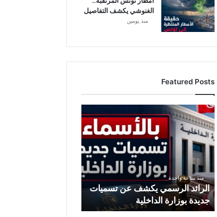
أمطار تونس المرتقبة..
الغنوشي يكشف التفاصيل
منذ يومين
Featured Posts
ا
ل
ر
ا
ئ
د
ا
منذ ساعة واحدة
ل
الرائد الرسمي يكشف عن تسميات
ر
جديدة بوزارة الداخلية
س
م