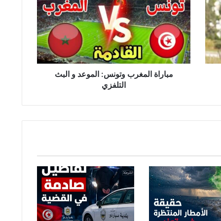
ا
ر
ا
ة
ا
ل
م
غ
مباراة المغرب وتونس: الموعد و البث
ر
التلفزي
ب
و
ت
و
ن
س
:
ا
ل
م
و
ع
د