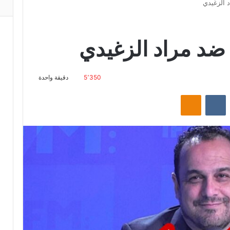
 الزغيدي
ضد مراد الزغيدي
5٬350
دقيقة واحدة
‏Reddit
‏VKontakte
Odnoklassniki