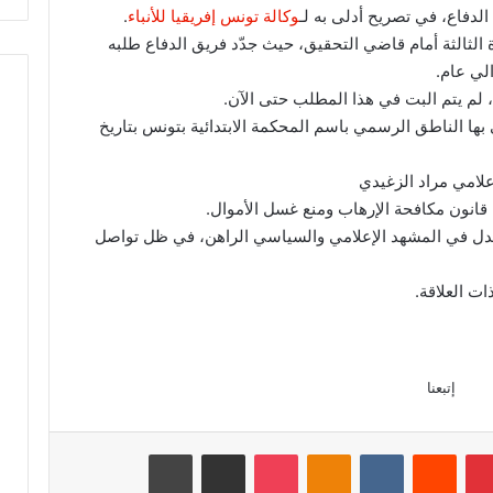
الدفاع، في تصريح أدلى به لـ
وكالة تونس إفريقيا للأنباء
.
الثالثة أمام قاضي التحقيق، حيث جدّد فريق الدفاع طلبه
لي عام.
، لم يتم البت في هذا المطلب حتى الآن.
بها الناطق الرسمي باسم المحكمة الابتدائية بتونس بتاريخ
علامي مراد الزغيدي
انون مكافحة الإرهاب ومنع غسل الأموال.
 للجدل في المشهد الإعلامي والسياسي الراهن، في ظل تواصل
ات العلاقة.
إتبعنا
بينتيريست
‏Reddit
‏VKontakte
Odnoklassniki
‫Pocket
مشاركة عبر البريد
طباعة