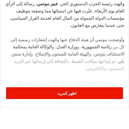
وجّهت رئيسة الحزب الدستوري الحر،
عبير موسي
، رسالة إلى الرأي
العام يوم الأربعاء، عبّرت فيها عن استيائها مما وصفته بتوظيف
مؤسسات الدولة الممولة من المال العام لخدمة القرار السياسي،
حتى عندما يتعارض مع القانون.
وأوضحت موسي أن هيئة الدفاع عنها وجّهت إشعارات رسمية إلى
كل من
رئاسة الجمهورية
، و
وزارة العدل
، و
الوكالة العامة بمحكمة
الاستئناف بتونس
، و
الهيئة العامة للسجون والإصلاح
، و
إدارة سجن
بلي
، تم إيداعها بمكاتب الضبط، بالإضافة إلى إرسالها عبر البريد
المضمون والإلكتروني.
وبيّنت أن هذه الإشعارات تُعلم الجهات المذكورة بأنها
في حالة
احتجاز غير قانوني
، بعد انقضاء مدة العقوبة المقدرة بـ
16 شهرًا
،
اظهر المزيد
وغياب أي بطاقات إيداع قانونية جديدة، وفق ما جاء في نص رسالتها.