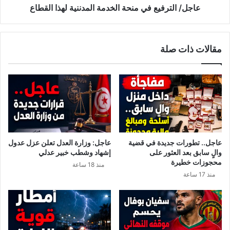
ص
ر
‏‏عاجل/ الترفيع في منحة الخدمة المدننية لهذا القطاع
د
ف
ا
ي
ل
ع
مقالات ذات صلة
ج
ف
و
ي
ي
م
ح
ن
و
ح
ل
ة
ا
ا
ل
ل
ت
خ
عاجل.. تطورات جديدة في قضية
عاجل: وزارة العدل تعلن عزل عدول
و
د
والٍ سابق بعد العثور على
إشهاد وشطب خبير عدلي
ق
م
محجوزات خطيرة
منذ 18 ساعة
ع
ة
منذ 17 ساعة
ا
ا
ت
ل
ا
م
ل
د
ج
ن