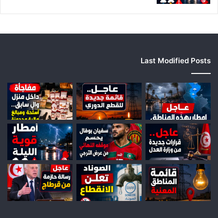
ل
ج
ه
ا
ت
Last Modified Posts