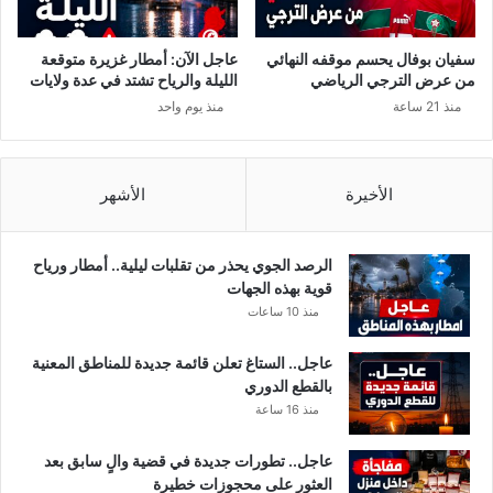
و
ن
ي
ي
ة
ة
سفيان بوفال يحسم موقفه النهائي
عاجل الآن: أمطار غزيرة متوقعة
ل
ل
من عرض الترجي الرياضي
الليلة والرياح تشتد في عدة ولايات
أ
ه
منذ 21 ساعة
منذ يوم واحد
ي
ذ
ا
ا
م
ا
ا
ل
الأخيرة
الأشهر
ل
ق
ع
ط
ي
ا
الرصد الجوي يحذر من تقلبات ليلية.. أمطار ورياح
د
ع
قوية بهذه الجهات
منذ 10 ساعات
عاجل.. الستاغ تعلن قائمة جديدة للمناطق المعنية
بالقطع الدوري
منذ 16 ساعة
عاجل.. تطورات جديدة في قضية والٍ سابق بعد
العثور على محجوزات خطيرة