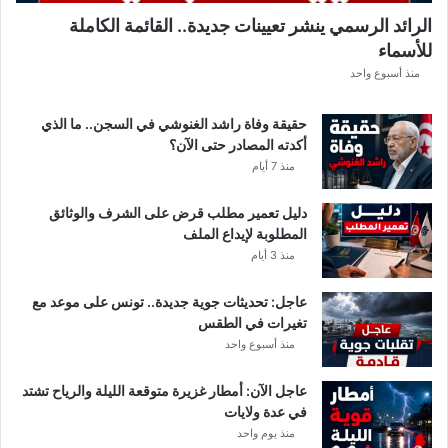
.
الرائد الرسمي ينشر تعيينات جديدة.. القائمة الكاملة
.
للأسماء
أ
م
منذ أسبوع واحد
ط
ا
حقيقة وفاة راشد الغنوشي في السجن.. ما الذي
ر
أكدته المصادر حتى الآن؟
و
منذ 7 أيام
ر
ي
دليل تعمير مطلب قرض على الشرف والوثائق
ا
المطلوبة لإيداع الملف
ح
منذ 3 أيام
ق
و
عاجل: تحديثات جوية جديدة.. تونس على موعد مع
ي
تغيرات في الطقس
ة
منذ أسبوع واحد
ب
ه
ذ
عاجل الآن: أمطار غزيرة متوقعة الليلة والرياح تشتد
ه
في عدة ولايات
ا
منذ يوم واحد