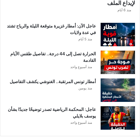
لإيداع الملف
ط
ا
منذ 6 أيام
ع
ا
عاجل الآن: أمطار غزيرة متوقعة الليلة والرياح تشتد
ت
في عدة ولايات
ا
منذ 5 أيام
ل
م
الحرارة تصل إلى 44 درجة.. تفاصيل طقس الأيام
ع
القادمة
ن
منذ أسبوع واحد
ي
ة
أمطار تونس المرتقبة.. الغنوشي يكشف التفاصيل
منذ يومين
عاجل: المحكمة الرياضية تصدر توضيحًا جديدًا بشأن
يوسف بلايلي
منذ أسبوع واحد