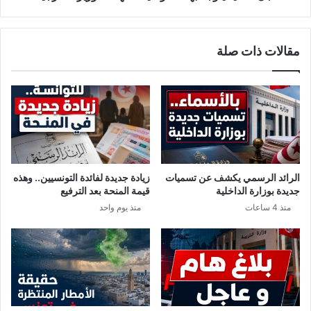
ر
ي
ب
ت
ب
و
مقالات ذات صلة
ه
جّ
ذ
ه
ه
ب
ا
ه
ل
ذ
م
ه
ن
ا
ا
ل
ط
ت
الرائد الرسمي يكشف عن تسميات
زيادة جديدة لفائدة التونسيين.. وهذه
ق
و
جديدة بوزارة الداخلية
قيمة المنحة بعد الترفيع
ص
منذ 4 ساعات
منذ يوم واحد
ي
ا
ت
ا
ل
ه
ا