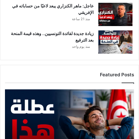
عاجل: ماهر الكنزاري يبعد لاعبًا من حساباته في
الإفريقي
منذ 21 ساعة
زيادة جديدة لفائدة التونسيين.. وهذه قيمة المنحة
بعد الترفيع
منذ يوم واحد
Featured Posts
م
و
ع
د
م
ع
ع
ط