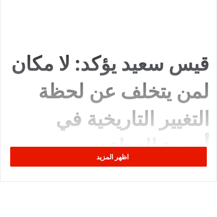
قيس سعيد يؤكد: لا مكان
لمن يتخلف عن لحظة
التغيير التاريخية في
أجهزة الدولة
اظهر المزيد
نشر يوم 19 جوان 2025 – موقع
Tunimedia.tn
جدّد رئيس الجمهورية قيس سعيد، خلال لقائه أمس الأربعاء بقصر
قرطاج برئيسة الحكومة السيدة
سارة الزعفراني الزنزري
، التأكيد
على أنّ الشعب التونسي عاقد العزم على تجاوز كافة التحديات،