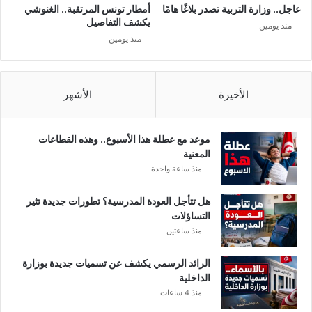
م
عاجل.. وزارة التربية تصدر بلاغًا هامًا
أمطار تونس المرتقبة.. الغنوشي
ة
يكشف التفاصيل
منذ يومين
ل
منذ يومين
و
ز
ي
ر
الأخيرة
الأشهر
ا
ل
خ
موعد مع عطلة هذا الأسبوع.. وهذه القطاعات
ا
المعنية
ر
منذ ساعة واحدة
ج
ي
هل تتأجل العودة المدرسية؟ تطورات جديدة تثير
ة
التساؤلات
.
منذ ساعتين
.
الرائد الرسمي يكشف عن تسميات جديدة بوزارة
الداخلية
منذ 4 ساعات