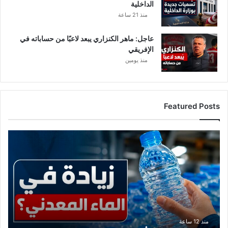
الداخلية
منذ 21 ساعة
عاجل: ماهر الكنزاري يبعد لاعبًا من حساباته في
الإفريقي
منذ يومين
Featured Posts
ع
ا
ج
ل
:
ح
ق
ي
ق
منذ 12 ساعة