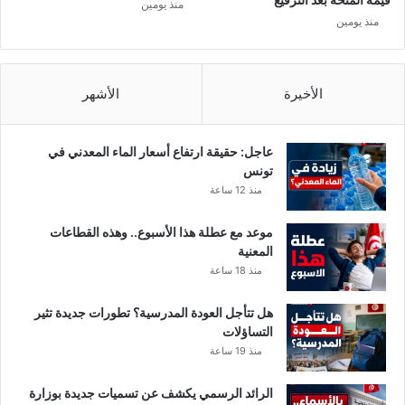
منذ يومين
ا
ط
منذ يومين
ل
ف
ز
ا
ع
ل
ي
م
الأخيرة
الأشهر
ر
د
ي
ر
س
عاجل: حقيقة ارتفاع أسعار الماء المعدني في
ة
تونس
ا
منذ 12 ساعة
ل
ر
موعد مع عطلة هذا الأسبوع.. وهذه القطاعات
ق
المعنية
ا
منذ 18 ساعة
ب
…
هل تتأجل العودة المدرسية؟ تطورات جديدة تثير
التساؤلات
منذ 19 ساعة
الرائد الرسمي يكشف عن تسميات جديدة بوزارة