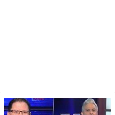
م
ع
ت