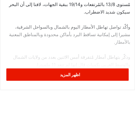
مُستوى 13/8 بالمُرتفعات و19/14 ببقية الجهات، لافتا إلى أن البحر
سيكون شديد الاضطراب.
وأكّد تواصل تهاطل الأمطار اليوم بالشمال وبالسواحل الشرقية،
مشيرا إلى إمكانية تساقط البرد بأماكن محدودة وبالمناطق المعنية
بالأمطار.
وذكّر بتهاطل أمطار مُتفرقة أمس الاثنين بعدد من ولايات الشمال
والوسط الغربي بكميات قال إنها لم تتعد 11 ملميترا.
اظهر المزيد