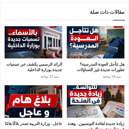
و
ک
مقالات ذات صلة
ا
ز
ل
ا
ا
ل
م
إ
ا
ی
ر
و
ا
ا
ت
ء
ي
/
هل تتأجل العودة المدرسية؟
الرائد الرسمي يكشف عن تسميات
ة
/
تطورات جديدة تثير التساؤلات
جديدة بوزارة الداخلية
و
ه
منذ 19 ساعة
منذ 21 ساعة
ي
ذ
ه
ا
ا
م
ج
ا
م
ق
ن
ا
ا
ل
ج
ه
زيادة جديدة لفائدة التونسيين.. وهذه
عاجل.. وزارة التربية تصدر بلاغًا هامًا
ي
أ
قيمة المنحة بعد الترفيع