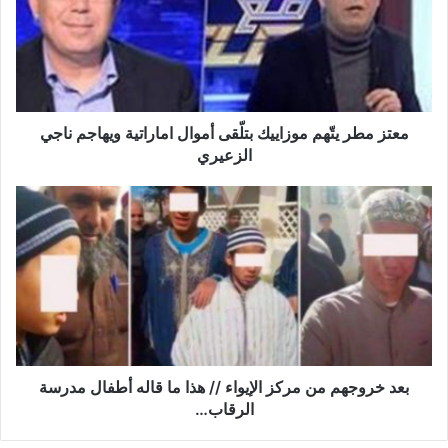
ز
م
ط
ر
ي
تّ
ه
معتز مطر يتّهم موزاييك بتلّقى أموال اماراتية ويهاجم ناجي
م
الزعيري
م
و
ب
ز
ع
ا
د
ي
خ
ي
ر
ك
و
ب
ج
ت
ه
لّ
م
ق
م
بعد خروجهم من مرکز الإیواء // هذا ما قاله أطفال مدرسة
ى
ن
الرقاب…
أ
م
م
ر