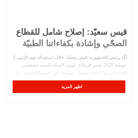
قيس سعيّد: إصلاح شامل للقطاع
الصحّي وإشادة بكفاءاتنا الطبيّة
أكّد رئيس الجمهورية قيس سعيّد، خلال استقباله يوم الإثنين 1
جويلية 2025 بقصر قرطاج، لوزير الصحّة السيد مصطفى
الفرجاني، أنّ الدولة تواصل جهودها على جميع الأصعدة، بما
في ذلك القطاع الصحّي الذي اعتبره من أولويات المرحلة
اظهر المزيد
القادمة.
وشدّد رئيس الجمهورية على أنّ الحقّ في الصحة هو حقّ
دستوري وإنساني، ويجب أن يتحقق على أرض الواقع في
أقرب الآجال، من خلال إجراءات عاجلة تُمهد لإعادة بناء
المنظومة الصحية العمومية في مختلف جهات البلاد.