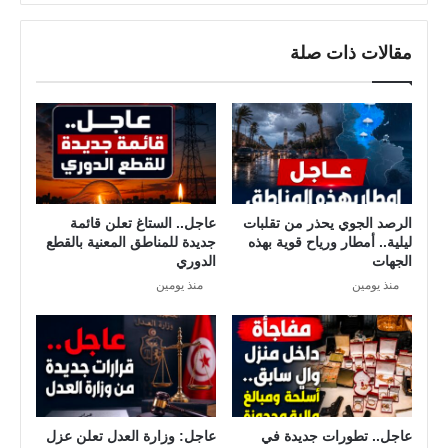
أ
ل
ن
ت
د
مقالات ذات صلة
آ
ي
م
ة
ر
2
2
0
2
5
–
ب
الرصد الجوي يحذر من تقلبات
عاجل.. الستاغ تعلن قائمة
ليلية.. أمطار ورياح قوية بهذه
جديدة للمناطق المعنية بالقطع
ر
الجهات
الدوري
ن
منذ يومين
منذ يومين
ا
م
ج
ر
ب
ع
ا
عاجل.. تطورات جديدة في
عاجل: وزارة العدل تعلن عزل
ل