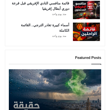
قائمة منافسي النادي الإفريقي قبل قرعة
دوري أبطال إفريقيا
منذ يوم واحد
أسماء كبيرة تغادر الترجي.. القائمة
الكاملة
منذ يوم واحد
Featured Posts
أ
م
ط
ا
ر
ت
و
ن