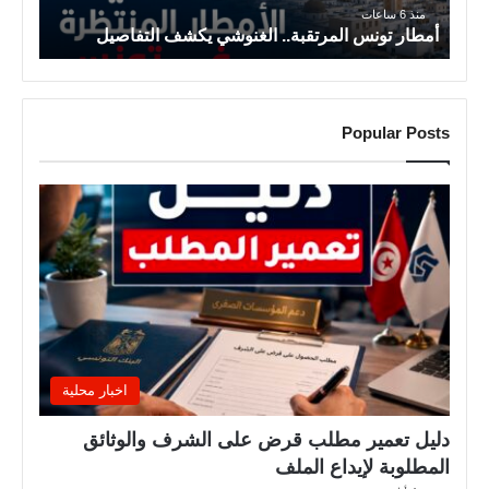
منذ 6 ساعات
س
أمطار تونس المرتقبة.. الغنوشي يكشف التفاصيل
ا
ل
م
ر
Popular Posts
ت
ق
ب
ة
.
.
ا
ل
غ
ن
و
اخبار محلية
ش
ي
دليل تعمير مطلب قرض على الشرف والوثائق
ي
المطلوبة لإيداع الملف
ك