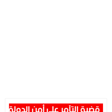
وأشار إلى أهمية سنّ إطار قانوني جديد يحفظ حقوق الأطباء،
والإطار شبه الطبي، والعمّال، ويصون كرامتهم، مؤكّدًا فخر
تونس بكفاءاتها الطبية التي تلقى إشعاعًا عالميًا، حيث يشكّل
خريجو كليات الطبّ التونسية إضافة نوعية في أعرق
المؤسسات الطبية حول العالم.
وبيّن سعيّد أنّ تونس، رغم حاجتها الماسة للاقتراض، تُقرض
كفاءاتها البشرية للعالم دون مقابل، في مفارقة تعكس حجم
التراجع الناتج عن تراكمات عقود من السياسات الفاشلة.
وتطرّق إلى إسهامات شخصيات طبية وطنية في معركة
الاستقلال ودعم القضايا الإنسانية، على غرار الدكتور الحبيب
ثامر، والدكتور أحمد بن ميلاد المعروف بـ”طبيب الفقراء”،
وسليمان بن سليمان الذي ساهم في دعم حركات التحرر،
إضافة إلى الدكتورة توحيدة بالشيخ التي أسّست جمعية
الإسعاف الاجتماعي وفتحت دارًا للأيتام والنساء.
كما أشاد بالأطباء الأوائل الذين عادوا إلى تونس في الستينات
ع