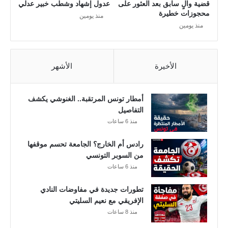
قضية والٍ سابق بعد العثور على
عدول إشهاد وشطب خبير عدلي
ن
محجوزات خطيرة
منذ يومين
ه
منذ يومين
ا
ئ
ي
و
الأخيرة
الأشهر
ت
و
ق
أمطار تونس المرتقبة.. الغنوشي يكشف
ع
التفاصيل
ا
منذ 6 ساعات
ت
ا
رادس أم الخارج؟ الجامعة تحسم موقفها
ل
من السوبر التونسي
ق
منذ 6 ساعات
م
م
تطورات جديدة في مفاوضات النادي
الإفريقي مع نعيم السليتي
منذ 8 ساعات