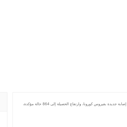
عاجل/تونس: تسجيل 42 إصابة جديدة بفيروس كورونا، وارتفاع الحصيلة إلى 864 حالة مؤكدة،