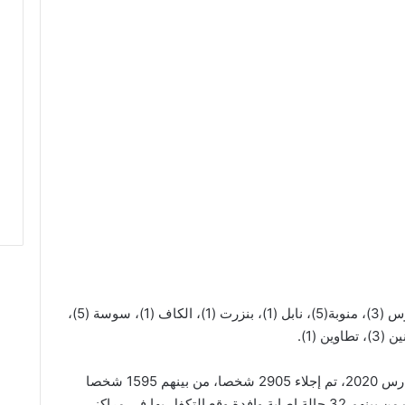
عدد الوفيات 37: تونس (5)، أريانة (5)، بن عروس (3)، منوبة(5)، نابل (1)، بنزرت (1)، الكاف (1)، سوسة (5)،
من جانب آخر، تعلم الوزارة أنه منذ تاريخ 22 مارس 2020، تم إجلاء 2905 شخصا، من بينهم 1595 شخصا
أتموا فترة الحجر الصحي الإجباري، كما سجّلت من بينهم 32 حالة إصابة وافدة وقع التكفل بها في مراكز