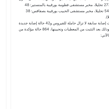
نيكول: 179 تحليلا، مخبر معهد باستور تونس: 273 تحليلا، مخبر مستشفى فطومة بورقيبة بالمنستير: 48
تحليلا، مخبر مستشفى فرحات حشاد بسوسة: 54 تحليلا، مخبر مستشفى الحبيب بورقيبة بصفاقس: 38
ولقد تم تسجيل 71 تحليلا إيجابيا، 29 منها حالات إصابة سابقة لا تزال حاملة للفيروس و42 حالة إصابة جديدة
ليصبح العدد الجملي للمصابين بهذا الفيروس، وذلك بعد التثبت من المعطيات وتحيينها، 864 حالة مؤكدة من