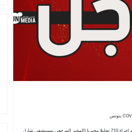
تعلم وزارة الصحة أنه بتاريخ 16 أفريل 2020، تم إجراء 710 تحليلا مخبريا (المخبر المرجعي بمستشفى شارل