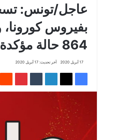
بفيروس كورونا، و
864 حالة مؤكدة، التفاصيل
17 أبريل 2020
آخر تحديث: 17 أبريل 2020
فيسبوك
‫X
لينكدإن
‏Tumblr
بينتيريست