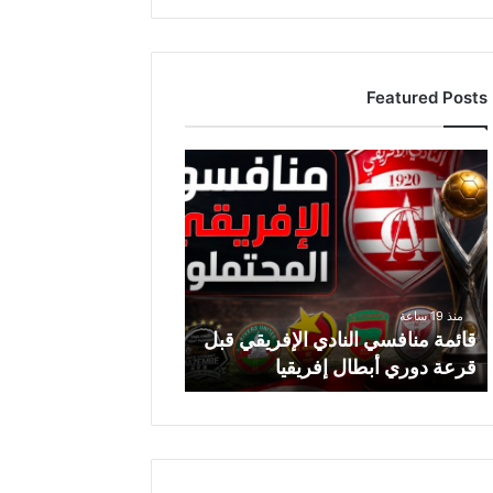
Featured Posts
ق
ا
ئ
م
ة
م
ن
منذ 19 ساعة
ا
قائمة منافسي النادي الإفريقي قبل
ف
قرعة دوري أبطال إفريقيا
س
ي
ا
ل
ن
ا