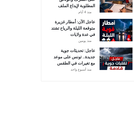
أ
المطلوبة لإيداع الملف
ب
منذ 4 أيام
ط
ا
عاجل الآن: أمطار غزيرة
ل
متوقعة الليلة والرياح تشتد
إ
في عدة ولايات
ف
منذ يومين
ر
عاجل: تحديثات جوية
ي
جديدة.. تونس على موعد
ق
مع تغيرات في الطقس
ي
منذ أسبوع واحد
ا