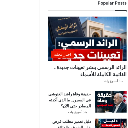
Popular Posts
د
ي
ا
ل
إ
ف
ر
ي
ق
اخبار محلية
ي
ق
الرائد الرسمي ينشر تعيينات جديدة..
ب
القائمة الكاملة للأسماء
ل
منذ أسبوع واحد
ق
ر
حقيقة وفاة راشد الغنوشي
ع
في السجن.. ما الذي أكدته
ة
المصادر حتى الآن؟
د
و
منذ أسبوع واحد
ر
دليل تعمير مطلب قرض
ي
على الشرف والوثائق