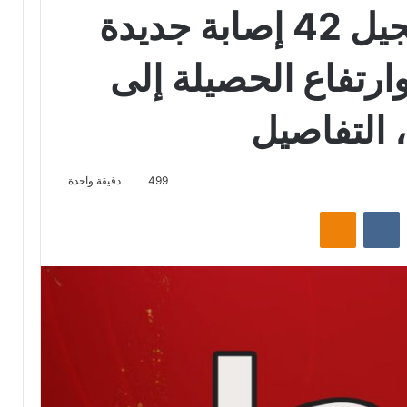
عاجل/تونس: تسجيل 42 إصابة جديدة
ارتفاع الحصيلة إلى
499
دقيقة واحدة
‏Reddit
‏VKontakte
Odnoklassniki