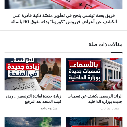
ح
وذلك لاحتواء المرض والحد من انتشاره.
ت
س
و
م
ن
فريق بحث تونسي ينجح في تطوير منصّة ذكية قادرة على
م
س
الكشف عن أعراض فيروس "كورونا" بدقة تفوق 90 بالمائة
و
ي
ق
ي
ف
ن
مقالات ذات صلة
ه
ج
ا
ح
م
ف
ن
ي
ا
ت
م
ط
ك
و
ا
ي
ن
ر
الرائد الرسمي يكشف عن تسميات
زيادة جديدة لفائدة التونسيين.. وهذه
ي
م
جديدة بوزارة الداخلية
قيمة المنحة بعد الترفيع
ة
ن
منذ 8 ساعات
منذ يوم واحد
ر
صّ
ف
ة
ع
ذ