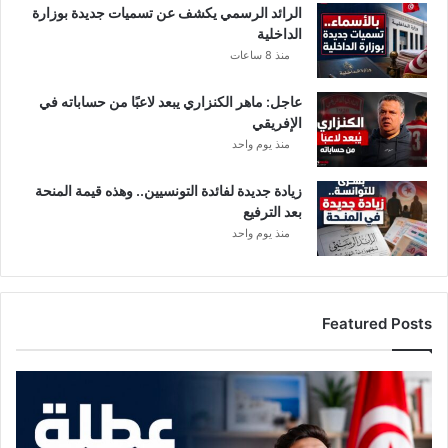
الرائد الرسمي يكشف عن تسميات جديدة بوزارة
ض
الداخلية
ف
منذ 8 ساعات
ي
ر
و
عاجل: ماهر الكنزاري يبعد لاعبًا من حساباته في
س
الإفريقي
"
منذ يوم واحد
ك
و
زيادة جديدة لفائدة التونسيين.. وهذه قيمة المنحة
ر
بعد الترفيع
و
منذ يوم واحد
ن
ا
"
ب
Featured Posts
د
ق
ة
م
ت
و
ف
ع
و
د