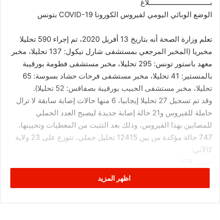
بـــــــــــــــــــــــــــــــلاغ
الوضع الوبائي اليومي لفيروس الكورونا COVID-19 بتونس
تعلم وزارة الصحة أنه بتاريخ 13 أفريل 2020، تم إجراء 590 تحليلا
مخبريا (المخبر المرجعي بمستشفى شارل نيكول: 137 تحليلا، مخبر
معهد باستور تونس: 295 تحليلا، مخبر مستشفى فطومة بورقيبة
بالمنستير: 41 تحليلا، مخبر مستشفى فرحات حشاد بسوسة: 65
تحليلا، مخبر مستشفى الحبيب بورقيبة بصفاقس: 52 تحليلا).
وقد تم تسجيل 27 تحليلا إيجابيا، 6 منها حالات إصابة سابقة لا تزال
حاملة للفيروس و21 حالة إصابة جديدة ليصبح العدد الجملي
للمصابين بهذا الفيروس، وذلك بعد التثبت من المعطيات وتحيينها،
747 حالة مؤكدة من بين 12415 تحليل جملي، تتوزع على 23 ولاية
كالآتي:
تونس 174
أريانة 84
اظهر المزيد
بن عروس 79
منوبة 35
نابل 12