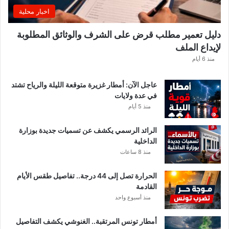
ه
اخبار محلية
ا
ل
دليل تعمير مطلب قرض على الشرف والوثائق المطلوبة
ق
لإيداع الملف
ط
ا
منذ 6 أيام
ع
ا
عاجل الآن: أمطار غزيرة متوقعة الليلة والرياح تشتد
ت
في عدة ولايات
ا
منذ 5 أيام
ل
م
الرائد الرسمي يكشف عن تسميات جديدة بوزارة
ع
الداخلية
ن
منذ 8 ساعات
ي
ة
الحرارة تصل إلى 44 درجة.. تفاصيل طقس الأيام
القادمة
منذ أسبوع واحد
أمطار تونس المرتقبة.. الغنوشي يكشف التفاصيل