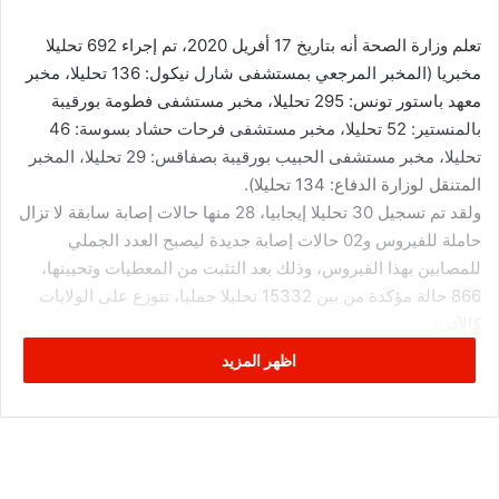
تعلم وزارة الصحة أنه بتاريخ 17 أفريل 2020، تم إجراء 692 تحليلا
مخبريا (المخبر المرجعي بمستشفى شارل نيكول: 136 تحليلا، مخبر
معهد باستور تونس: 295 تحليلا، مخبر مستشفى فطومة بورقيبة
بالمنستير: 52 تحليلا، مخبر مستشفى فرحات حشاد بسوسة: 46
تحليلا، مخبر مستشفى الحبيب بورقيبة بصفاقس: 29 تحليلا، المخبر
المتنقل لوزارة الدفاع: 134 تحليلا).
ولقد تم تسجيل 30 تحليلا إيجابيا، 28 منها حالات إصابة سابقة لا تزال
حاملة للفيروس و02 حالات إصابة جديدة ليصبح العدد الجملي
للمصابين بهذا الفيروس، وذلك بعد التثبت من المعطيات وتحيينها،
866 حالة مؤكدة من بين 15332 تحليلا جمليا، تتوزع على الولايات
كالآتي:
اظهر المزيد
تونس 193
أريانة 89
بن عروس 87
منوبة 37
نابل 12