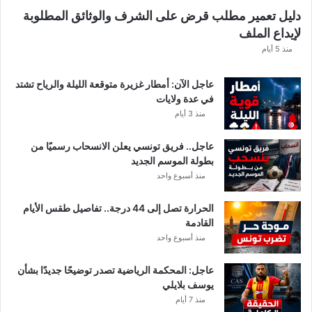
ه
دليل تعمير مطلب قرض على الشرف والوثائق المطلوبة
ا
لإيداع الملف
مً
ا
منذ 5 أيام
عاجل الآن: أمطار غزيرة متوقعة الليلة والرياح تشتد
في عدة ولايات
منذ 3 أيام
عاجل.. فريق تونسي يعلن الانسحاب رسميًا من
بطولة الموسم الجديد
منذ أسبوع واحد
الحرارة تصل إلى 44 درجة.. تفاصيل طقس الأيام
القادمة
منذ أسبوع واحد
عاجل: المحكمة الرياضية تصدر توضيحًا جديدًا بشأن
يوسف بلايلي
منذ 7 أيام