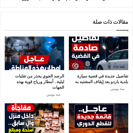
د
ر
ر
6
ه
م
مقالات ذات صلة
ر
ر
ئ
ا
ي
س
س
ي
ا
م
ل
ل
ح
م
ك
و
و
ا
تفاصيل جديدة في قضية سيارة
الرصد الجوي يحذر من تقلبات
م
ج
بلدية باردو بعد إيقاف المشتبه به
ليلية.. أمطار ورياح قوية بهذه
ة
ه
الجهات
منذ يومين
!
ة
منذ يومين
ت
د
ا
ع
ي
ا