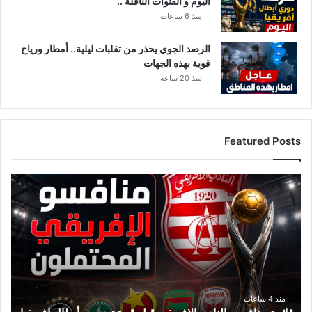
اليوم و القنوات الناقلة ..
منذ 6 ساعات
الرصد الجوي يحذر من تقلبات ليلية.. أمطار ورياح
قوية بهذه الجهات
منذ 20 ساعة
Featured Posts
ق
ا
ئ
م
ة
م
ن
ا
ف
منذ 4 ساعات