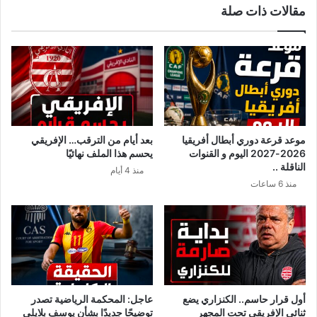
مقالات ذات صلة
ر
ا
و
ل
ط
و
و
ا
ا
ع
ل
ر
و
ل
ث
أ
ا
و
موعد قرعة دوري أبطال أفريقيا
بعد أيام من الترقب… الإفريقي
ئ
ل
2026-2027 اليوم و القنوات
يحسم هذا الملف نهائيًا
ق
م
الناقلة ..
منذ 4 أيام
ا
ر
منذ 6 ساعات
ل
ة
م
ع
ط
ن
ل
م
و
س
ب
ت
ة
ق
ل
ب
أول قرار حاسم.. الكنزاري يضع
عاجل: المحكمة الرياضية تصدر
ل
ل
ثنائي الإفريقي تحت المجهر
توضيحًا جديدًا بشأن يوسف بلايلي