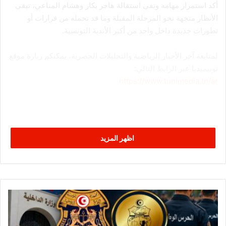
أكد استمرار مهامه ونفى استقالة هاجر بكار وهشام المناعي، تبقى
الأنظار متجهة نحو المرحلة المقبلة وما قد تحمله من قرارات أو
تطورات جديدة داخل واحد من أكبر الأندية التونسية.
لمتابعة آخر الأخبار الرياضية والتحليلات الحصرية، يمكنكم زيارة موقع
تونيميديا عبر الرابط التالي:
https://www.tunimedia.tn/ar
اظهر المزيد
م
ن
ا