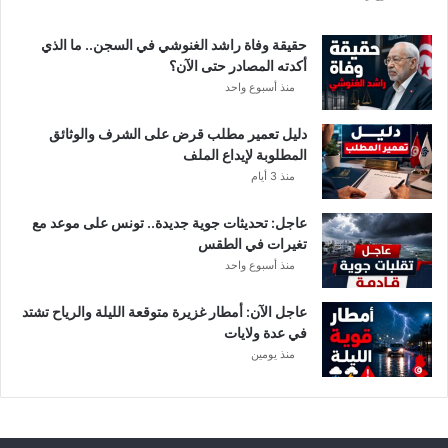
ة
د
حقيقة وفاة راشد الغنوشي في السجن.. ما الذي
و
أكدته المصادر حتى الآن؟
ر
منذ أسبوع واحد
ي
أ
دليل تعمير مطلب قرض على الشرف والوثائق
ب
المطلوبة لإيداع الملف
ط
منذ 3 أيام
ا
ل
عاجل: تحديثات جوية جديدة.. تونس على موعد مع
إ
تغيرات في الطقس
ف
منذ أسبوع واحد
ر
ي
ق
عاجل الآن: أمطار غزيرة متوقعة الليلة والرياح تشتد
ي
في عدة ولايات
ا
منذ يومين