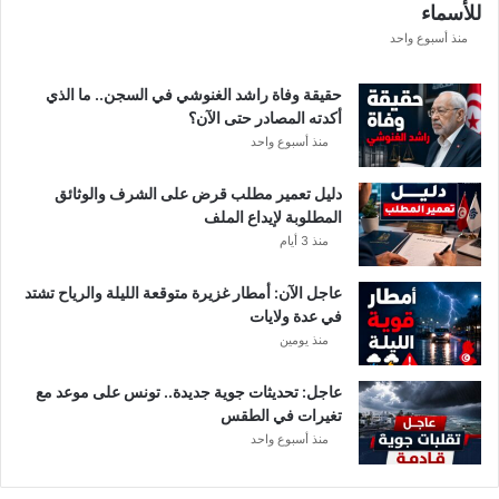
للأسماء
ر
ع
منذ أسبوع واحد
ة
د
حقيقة وفاة راشد الغنوشي في السجن.. ما الذي
و
أكدته المصادر حتى الآن؟
ر
منذ أسبوع واحد
ي
أ
دليل تعمير مطلب قرض على الشرف والوثائق
ب
المطلوبة لإيداع الملف
ط
منذ 3 أيام
ا
ل
عاجل الآن: أمطار غزيرة متوقعة الليلة والرياح تشتد
إ
في عدة ولايات
ف
منذ يومين
ر
ي
ق
عاجل: تحديثات جوية جديدة.. تونس على موعد مع
ي
تغيرات في الطقس
ا
منذ أسبوع واحد