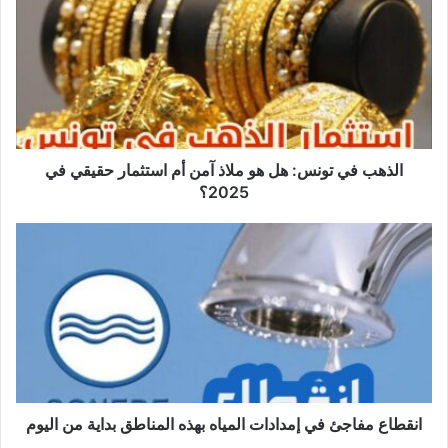
المتعلقة بالجهود القضائية لمكافحة الفساد عبر وسائل
ذ
الإعلام التونسية أو المنظمات الدولية التي تراقب
ه
الحوكمة.
ب
ف
ي
ت
و
ن
الذهب في تونس: هل هو ملاذ آمن أم استثمار حقيقي في
س
2025؟
:
ه
ا
ل
ن
ه
ق
و
ط
م
ا
ل
ع
ا
م
ذ
ف
آ
ا
م
ج
انقطاع مفاجئ في إمدادات المياه بهذه المناطق بداية من اليوم
ن
ئ