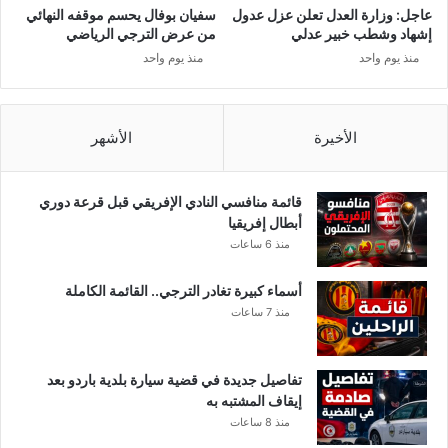
م
عاجل: وزارة العدل تعلن عزل عدول
سفيان بوفال يحسم موقفه النهائي
ن
إشهاد وشطب خبير عدلي
من عرض الترجي الرياضي
ا
منذ يوم واحد
منذ يوم واحد
ط
ق
ب
د
الأخيرة
الأشهر
ا
ي
ة
قائمة منافسي النادي الإفريقي قبل قرعة دوري
م
أبطال إفريقيا
ن
منذ 6 ساعات
ا
ل
أسماء كبيرة تغادر الترجي.. القائمة الكاملة
ي
منذ 7 ساعات
و
م
تفاصيل جديدة في قضية سيارة بلدية باردو بعد
إيقاف المشتبه به
منذ 8 ساعات