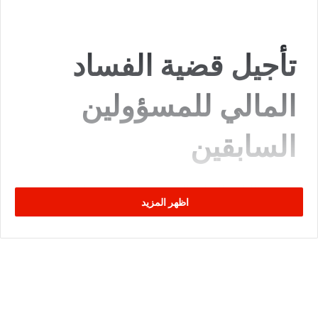
تأجيل قضية الفساد
المالي للمسؤولين
السابقين
قررت **الدائرة الجنائية المختصة بالنظر في قضايا الفساد
اظهر المزيد
المالي** بالمحكمة الابتدائية بتونس، اليوم الاثنين 9 جوان
2025، تأجيل النظر في القضية المتعلقة بـ**الطيب راشد**،
الرئيس الأول السابق لـ
محكمة التعقيب
، ورجل الأعمال **نجيب
بن اسماعيل**، ومتهمين آخرين من بينهم قاض معزول. وقد تم
تحديد جلسة يوم
3 جويلية القادم
موعدًا جديدًا للنظر في
القضية.