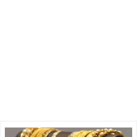
ومثُل المتهمون اليوم بحالة إيقاف أمام هيئة الدائرة الجنائية
لقضايا الفساد المالي، حيث يواجهون تُهمًا تتعلق بجرائم ذات
صبغة مالية. تُعد هذه القضية جزءًا من الجهود المستمرة
لمكافحة الفساد في تونس، والتي تُعتبر أولوية قصوى للنظام
القضائي في البلاد.
لإثراء معلوماتك:
محكمة التعقيب:
هي أعلى محكمة في النظام القضائي
التونسي، وتتمثل مهمتها الأساسية في مراجعة الأحكام
الصادرة عن المحاكم الأدنى درجة. يمكنك معرفة المزيد
عن دورها وعن القضاء التونسي بشكل عام على
ويكيبيديا
.
المحكمة الابتدائية بتونس:
هي المحكمة التي تتولى النظر
في مجموعة واسعة من القضايا في مرحلتها الأولية.
قضايا الفساد المالي:
تُشكل هذه القضايا محور اهتمام
كبير للسلطات التونسية، مما يعكس التزامًا وطنيًا
ا
بالشفافية والمساءلة. يمكنك متابعة الأخبار والتقارير
ل