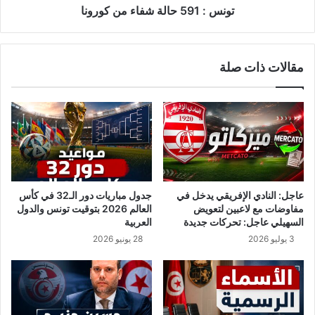
إ
ا
تونس : 591 حالة شفاء من كورونا
س
ل
ت
ة
غ
ش
مقالات ذات صلة
ن
ف
ا
ا
ء
ء
ع
م
ن
ن
ا
ك
ل
و
م
ر
ك
و
عاجل: النادي الإفريقي يدخل في
جدول مباريات دور الـ32 في كأس
ي
ن
مفاوضات مع لاعبين لتعويض
العالم 2026 بتوقيت تونس والدول
ف
ا
السهيلي عاجل: تحركات جديدة
العربية
ا
3 يوليو 2026
28 يونيو 2026
ت
ه
ذ
ه
ا