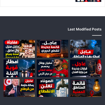
ل
ج
ه
ا
ت
Last Modified Posts