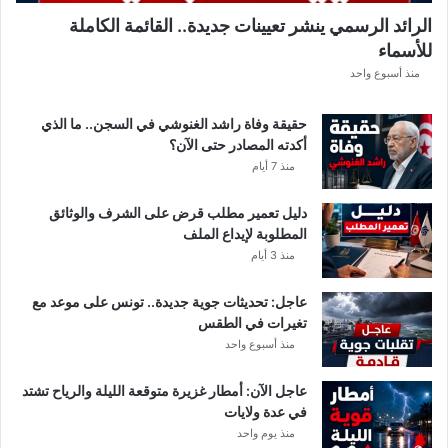
.
الرائد الرسمي ينشر تعيينات جديدة.. القائمة الكاملة
.
للأسماء
أ
م
منذ أسبوع واحد
ط
ا
حقيقة وفاة راشد الغنوشي في السجن.. ما الذي
ر
أكدته المصادر حتى الآن؟
و
منذ 7 أيام
ر
ي
دليل تعمير مطلب قرض على الشرف والوثائق
ا
المطلوبة لإيداع الملف
ح
منذ 3 أيام
ق
و
عاجل: تحديثات جوية جديدة.. تونس على موعد مع
ي
تغيرات في الطقس
ة
منذ أسبوع واحد
ب
ه
ذ
عاجل الآن: أمطار غزيرة متوقعة الليلة والرياح تشتد
ه
في عدة ولايات
ا
منذ يوم واحد