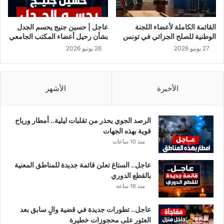
ل
ص
ا
القائمة الكاملة لأعضاء اللجنة
عاجل | حسين جنيج يحسم الجدل
ئ
الوطنية للصلح الجزائي في تونس
بشأن رحيل أعضاء المكتب الجامعي
ف
27 يونيو 2026
26 يونيو 2026
ة
ب
س
ب
الأخيرة
الأشهر
ب
"
ك
الرصد الجوي يحذر من تقلبات ليلية.. أمطار ورياح
و
قوية بهذه الجهات
ر
منذ 10 ساعات
و
ن
عاجل.. الستاغ تعلن قائمة جديدة للمناطق المعنية
ا
بالقطع الدوري
"
منذ 16 ساعة
.
.
عاجل.. تطورات جديدة في قضية والٍ سابق بعد
العثور على محجوزات خطيرة