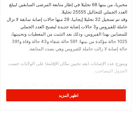
مخبريا، من بينها 68 تحليلا في إطار متابعة المرضى السابقين ليبلغ
العدد الجملي للتحاليل 25555 تحليلا.
وقد تم تسجيل 32 تحليلا إيجابيا، 29 منها حالات إصابة سابقة لا تزال
حاملة للفيروس و3 حالات إصابة جديدة ليصبح العدد الجملي
للمصابين بهذا الفيروس، وذلك بعد التثبت من المعطيات وتحيينها،
1025 حالة مؤكدة من بينها: 591 حالة شفاء و43 حالة وفاة و391
حالة إصابة لا زالت حاملة للفيروس وهي بصدد المتابعة.
ويتوزع عدد الإصابات (بعد تحيين مكان الإقامة) على الولايات حسب
الجدول المصاحب.
عدد المصابين المقيمين حاليا في وحدات الإنعاش: 18 مصابا.
اظهر المزيد
عدد المصابين المقيمين بالمستشفى حاليا (دون اعتبار المقيمين
حاليا بوحدات الإنعاش): 37 مصابا.
هذا، وتؤكد وزارة الصحة أن التحاليل المخبرية تجرى بالأساس
للحالات المشتبهة والمحتمل إصابتها بالمرض ومن بين المخالطين