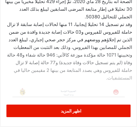
الصحة أنه بتاريخ 28 ماي 2020، تمّ إجراء 429 تحليلا مخبريا من بينها
30 تحليلا في إطار متابعة المرضى السابقين ليبلغ بذلك العدد
الجملي للتحاليل 50380.
وقد تم تسجيل 14 تحليلا إيجابيا، 11 منها لحالات إصابة سابقة لا تزال
حاملة للفيروس للفيروس و03 حالات إصابة جديدة وافدة من ضمن
الذين تم إجلاؤهم ووضعهم في مركز حجر صحي إجباري، ليبلغ العدد
الجملي للمصابين بهذا الفيروس، وذلك بعد التثبت من المعطيات
وتحيينها 1071 حالة مؤكدة موزعة كالآتي: 946 حالة شفاء و48 حالة
وفاة (لم يتم تسجيل حالات وفاة جديدة) و77 حالة إصابة لا تزال
حاملة للفيروس وهي بصدد المتابعة من بينها 2 مقيمين حاليا في
المستشفيات.
اظهر المزيد