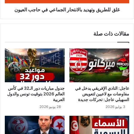
ا
ق
خ
و
غلق للطريق وتهديد بالانتحار الجماعي في حاجب العيون
ا
ت
ص
ه
ا
د
مقالات ذات صلة
ب
ي
م
د
ن
ب
ص
ا
ا
ل
ت
ا
ا
ن
ل
ت
ت
ح
عاجل: النادي الإفريقي يدخل في
جدول مباريات دور الـ32 في كأس
و
ا
مفاوضات مع لاعبين لتعويض
العالم 2026 بتوقيت تونس والدول
ا
ر
السهيلي عاجل: تحركات جديدة
العربية
ص
ا
3 يوليو 2026
28 يونيو 2026
ل
ل
ا
ج
ل
م
ا
ا