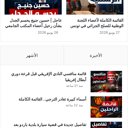
ج
ع
ت
ي
م
ف
ا
ي
القائمة الكاملة لأعضاء اللجنة
عاجل | حسين جنيج يحسم الجدل
ع
ح
الوطنية للصلح الجزائي في تونس
بشأن رحيل أعضاء المكتب الجامعي
ي
ا
27 يونيو 2026
26 يونيو 2026
ج
ب
ا
ل
الأخيرة
الأشهر
ع
ي
و
قائمة منافسي النادي الإفريقي قبل قرعة دوري
ن
أبطال إفريقيا
منذ 21 ساعة
أسماء كبيرة تغادر الترجي.. القائمة الكاملة
منذ 22 ساعة
تفاصيل جديدة في قضية سيارة بلدية باردو بعد