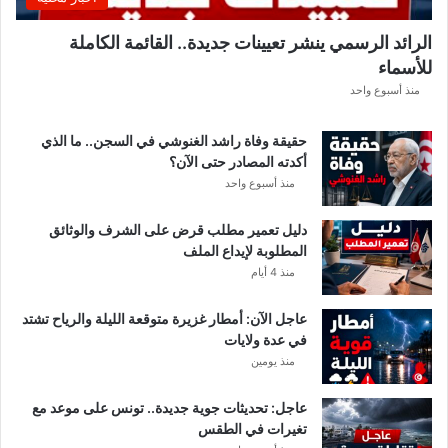
ب
ل
الرائد الرسمي ينشر تعيينات جديدة.. القائمة الكاملة
ق
للأسماء
ر
ع
منذ أسبوع واحد
ة
د
حقيقة وفاة راشد الغنوشي في السجن.. ما الذي
و
أكدته المصادر حتى الآن؟
ر
منذ أسبوع واحد
ي
أ
دليل تعمير مطلب قرض على الشرف والوثائق
ب
المطلوبة لإيداع الملف
ط
منذ 4 أيام
ا
ل
عاجل الآن: أمطار غزيرة متوقعة الليلة والرياح تشتد
إ
في عدة ولايات
ف
منذ يومين
ر
ي
ق
عاجل: تحديثات جوية جديدة.. تونس على موعد مع
ي
تغيرات في الطقس
ا