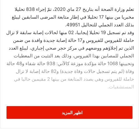
تعلم وزارة الصحة أنه بتاريخ 27 ماي 2020، تمّ إجراء 838 تحليلا
مخبريا من بينها 17 تحليلا في إطار متابعة المرضى السابقين ليبلغ
بذلك العدد الجملي للتحاليل 49951.
وقد تم تسجيل 19 تحليلا إيجابيا، 02 منها لحالات إصابة سابقة لا تزال
حاملة للفيروس للفيروس و17 حالة إصابة جديدة وافدة من ضمن
الذين تم إجلاؤهم ووضعهم في مركز حجر صحي إجباري، ليبلغ العدد
الجملي للمصابين بهذا الفيروس، وذلك بعد التثبت من المعطيات
وتحيينها 1068 حالة مؤكدة موزعة كالآتي: 938 حالة شفاء و48 حالة
وفاة (لم يتم تسجيل حالات وفاة جديدة) و82 حالة إصابة لا تزال
حاملة للفيروس وهي بصدد المتابعة من بينها 2 مقيمين حاليا في
المستشفيات.
اظهر المزيد