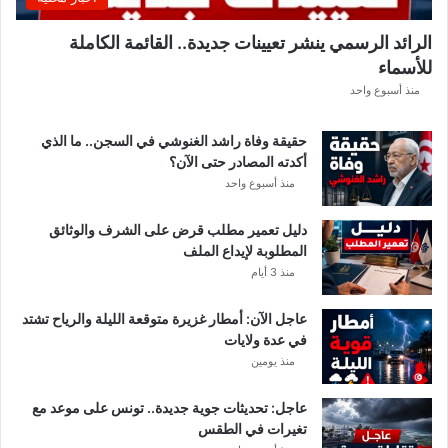
ب
ل
الرائد الرسمي ينشر تعيينات جديدة.. القائمة الكاملة
ق
للأسماء
ر
ع
منذ أسبوع واحد
ة
د
حقيقة وفاة راشد الغنوشي في السجن.. ما الذي
و
أكدته المصادر حتى الآن؟
ر
منذ أسبوع واحد
ي
أ
دليل تعمير مطلب قرض على الشرف والوثائق
ب
المطلوبة لإيداع الملف
ط
منذ 3 أيام
ا
ل
عاجل الآن: أمطار غزيرة متوقعة الليلة والرياح تشتد
إ
في عدة ولايات
ف
منذ يومين
ر
ي
ق
عاجل: تحديثات جوية جديدة.. تونس على موعد مع
ي
تغيرات في الطقس
ا