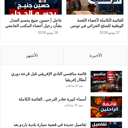
ة
يُ
ح
ذّ
القائمة الكاملة لأعضاء اللجنة
عاجل | حسين جنيج يحسم الجدل
ر
الوطنية للصلح الجزائي في تونس
بشأن رحيل أعضاء المكتب الجامعي
ا
27 يونيو 2026
26 يونيو 2026
ل
ت
و
ن
الأخيرة
الأشهر
س
ي
ي
قائمة منافسي النادي الإفريقي قبل قرعة دوري
ن
أبطال إفريقيا
منذ 9 ساعات
أسماء كبيرة تغادر الترجي.. القائمة الكاملة
منذ 10 ساعات
تفاصيل جديدة في قضية سيارة بلدية باردو بعد