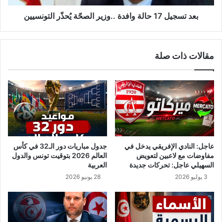
ة
1
ب
7
بعد تسجيل 17 حالة وافدة ..وزير الصحّة يُحذّر التونسيين
ا
ح
ل
ا
ر
ل
مقالات ذات صلة
غ
ة
م
و
م
ا
ن
ف
ج
د
ا
ة
ئ
.
ح
.
ة
و
عاجل: النادي الإفريقي يدخل في
جدول مباريات دور الـ32 في كأس
ك
ز
مفاوضات مع لاعبين لتعويض
العالم 2026 بتوقيت تونس والدول
و
ي
السهيلي عاجل: تحركات جديدة
العربية
ر
ر
3 يوليو 2026
28 يونيو 2026
و
ا
ن
ل
ا
ص
حّ