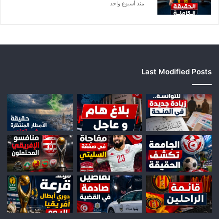
ر
منذ أسبوع واحد
ف
ي
ع
Last Modified Posts