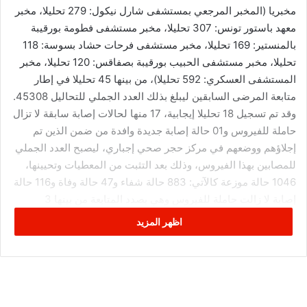
مخبريا (المخبر المرجعي بمستشفى شارل نيكول: 279 تحليلا، مخبر
معهد باستور تونس: 307 تحليلا، مخبر مستشفى فطومة بورقيبة
بالمنستير: 169 تحليلا، مخبر مستشفى فرحات حشاد بسوسة: 118
تحليلا، مخبر مستشفى الحبيب بورقيبة بصفاقس: 120 تحليلا، مخبر
المستشفى العسكري: 592 تحليلا)، من بينها 45 تحليلا في إطار
متابعة المرضى السابقين ليبلغ بذلك العدد الجملي للتحاليل 45308.
وقد تم تسجيل 18 تحليلا إيجابية، 17 منها لحالات إصابة سابقة لا تزال
حاملة للفيروس و01 حالة إصابة جديدة وافدة من ضمن الذين تم
إجلاؤهم ووضعهم في مركز حجر صحي إجباري، ليصبح العدد الجملي
للمصابين بهذا الفيروس، وذلك بعد التثبت من المعطيات وتحيينها،
1046 حالة موزعة كالآتي: 883 حالة شفاء و47 حالة وفاة و116 حالة
إصابة لا زالت حاملة للفيروس وهي بصدد المتابعة من بينها 3
مقيمين حاليا في المستشفيات.
اظهر المزيد