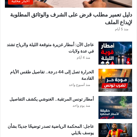
اخبار محلية
.
و
دليل تعمير مطلب قرض على الشرف والوثائق المطلوبة
ه
لإيداع الملف
ذ
ه
منذ 5 أيام
ق
ي
عاجل الآن: أمطار غزيرة متوقعة الليلة والرياح تشتد
م
في عدة ولايات
ة
منذ 4 أيام
ا
ل
الحرارة تصل إلى 44 درجة.. تفاصيل طقس الأيام
م
القادمة
ن
منذ أسبوع واحد
ح
ة
أمطار تونس المرتقبة.. الغنوشي يكشف التفاصيل
ب
منذ يوم واحد
ع
د
ا
ل
عاجل: المحكمة الرياضية تصدر توضيحًا جديدًا بشأن
ت
يوسف بلايلي