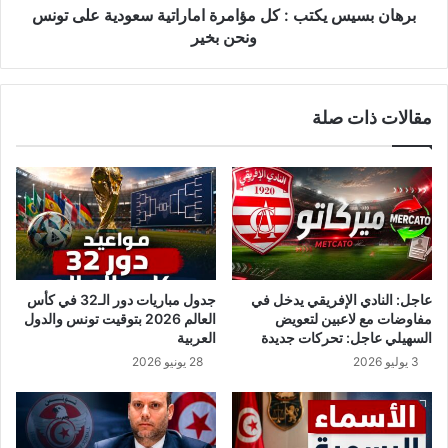
ي
ي
برهان بسيس يكتب : كل مؤامرة اماراتية سعودية على تونس
ت
ك
ونحن بخير
غ
ت
ي
ب
ي
:
مقالات ذات صلة
ر
ك
ن
ل
ظ
م
ا
ؤ
م
ا
ا
م
ل
ر
ح
ة
ك
ا
عاجل: النادي الإفريقي يدخل في
جدول مباريات دور الـ32 في كأس
م
م
مفاوضات مع لاعبين لتعويض
العالم 2026 بتوقيت تونس والدول
و
ا
السهيلي عاجل: تحركات جديدة
العربية
أ
ر
3 يوليو 2026
28 يونيو 2026
ف
ا
ك
ت
ا
ي
ر
ة