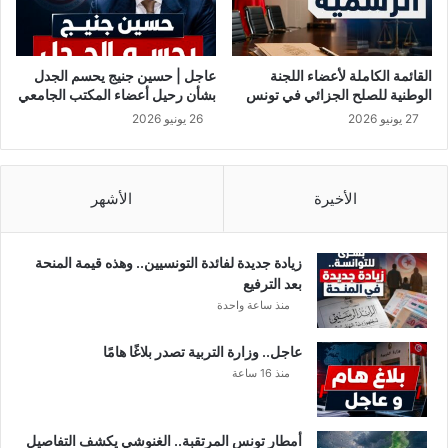
ه
س
ت
ع
ش
و
ب
د
القائمة الكاملة لأعضاء اللجنة
عاجل | حسين جنيج يحسم الجدل
ه
ي
الوطنية للصلح الجزائي في تونس
بشأن رحيل أعضاء المكتب الجامعي
م
ة
27 يونيو 2026
26 يونيو 2026
ع
ع
م
ل
ر
ى
ا
ت
الأخيرة
الأشهر
ل
و
ق
ن
ذ
س
زيادة جديدة لفائدة التونسيين.. وهذه قيمة المنحة
ا
و
بعد الترفيع
ف
ن
منذ ساعة واحدة
ي
ح
!
ن
عاجل.. وزارة التربية تصدر بلاغًا هامًا
ب
منذ 16 ساعة
خ
ي
ر
أمطار تونس المرتقبة.. الغنوشي يكشف التفاصيل