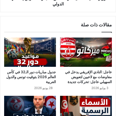
ا
س
الدولي
ف
ت
ي
ظ
ق
ل
مقالات ذات صلة
ب
ا
ل
ل
ي
غ
ز
ا
ل
ة
ت
ح
عاجل: النادي الإفريقي يدخل في
جدول مباريات دور الـ32 في كأس
لّ
مفاوضات مع لاعبين لتعويض
العالم 2026 بتوقيت تونس والدول
ق
السهيلي عاجل: تحركات جديدة
العربية
ع
3 يوليو 2026
28 يونيو 2026
ا
ل
ي
ا
و