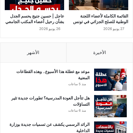
س
ت
س
القائمة الكاملة لأعضاء اللجنة
عاجل | حسين جنيج يحسم الجدل
ت
الوطنية للصلح الجزائي في تونس
بشأن رحيل أعضاء المكتب الجامعي
ر
27 يونيو 2026
26 يونيو 2026
ج
ع
إ
ش
الأخيرة
الأشهر
ع
ا
ع
موعد مع عطلة هذا الأسبوع.. وهذه القطاعات
ه
المعنية
ا
منذ 5 ساعات
ا
ل
هل تتأجل العودة المدرسية؟ تطورات جديدة تثير
د
التساؤلات
و
منذ 6 ساعات
ل
ي
الرائد الرسمي يكشف عن تسميات جديدة بوزارة
الداخلية