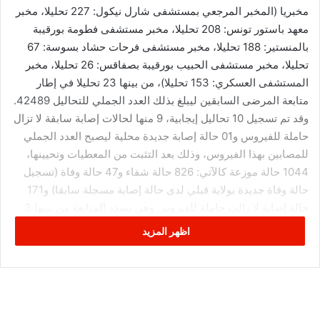
مخبريا (المخبر المرجعي بمستشفى شارل نيكول: 227 تحليلا، مخبر
معهد باستور تونس: 208 تحليلا، مخبر مستشفى فطومة بورقيبة
بالمنستير: 188 تحليلا، مخبر مستشفى فرحات حشاد بسوسة: 67
تحليلا، مخبر مستشفى الحبيب بورقيبة بصفاقس: 26 تحليلا، مخبر
المستشفى العسكري: 153 تحليلا)، من بينها 23 تحليلا في إطار
متابعة المرضى السابقين ليبلغ بذلك العدد الجملي للتحاليل 42489.
وقد تم تسجيل 10 تحاليل إيجابية، 9 منها لحالات إصابة سابقة لا تزال
حاملة للفيروس و01 حالة إصابة جديدة محلية ليصبح العدد الجملي
للمصابين بهذا الفيروس، وذلك بعد التثبت من المعطيات وتحيينها،
1044 حالة موزعة كالآتي: 826 حالة شفاء و47 حالة وفاة (تسجيل
حالة وفاة جديدة بولاية قبلي لدى حالة إصابة مسجلة سابقا) و171
حالة إصابة لا زالت حاملة للفيروس وهي بصدد المتابعة من بينها 3
مقيمين حاليا في المستشفيات.
اظهر المزيد