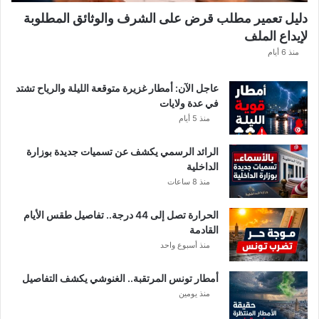
ل
دليل تعمير مطلب قرض على الشرف والوثائق المطلوبة
ق
لإيداع الملف
ط
ا
منذ 6 أيام
ع
ا
عاجل الآن: أمطار غزيرة متوقعة الليلة والرياح تشتد
ت
في عدة ولايات
ا
منذ 5 أيام
ل
م
الرائد الرسمي يكشف عن تسميات جديدة بوزارة
ع
الداخلية
ن
منذ 8 ساعات
ي
ة
الحرارة تصل إلى 44 درجة.. تفاصيل طقس الأيام
القادمة
منذ أسبوع واحد
أمطار تونس المرتقبة.. الغنوشي يكشف التفاصيل
منذ يومين