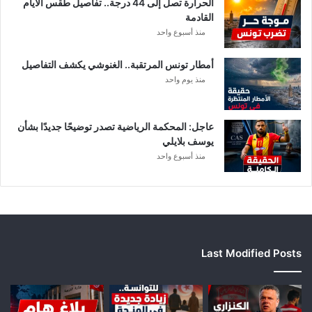
الحرارة تصل إلى 44 درجة.. تفاصيل طقس الأيام
ا
القادمة
ل
منذ أسبوع واحد
إ
ف
أمطار تونس المرتقبة.. الغنوشي يكشف التفاصيل
ر
منذ يوم واحد
ي
ق
ي
عاجل: المحكمة الرياضية تصدر توضيحًا جديدًا بشأن
يوسف بلايلي
منذ أسبوع واحد
Last Modified Posts