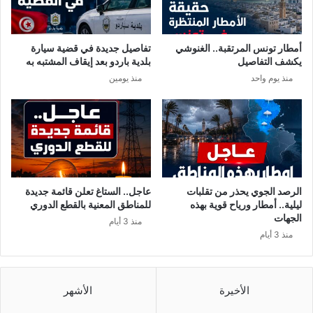
ف
ج
ي
ر
ك
ا
أمطار تونس المرتقبة.. الغنوشي
تفاصيل جديدة في قضية سيارة
ل
ء
يكشف التفاصيل
بلدية باردو بعد إيقاف المشتبه به
م
ا
منذ يوم واحد
منذ يومين
ة
ت
ر
ا
ئ
ل
ي
ح
س
ك
ا
و
ل
م
ج
ة
الرصد الجوي يحذر من تقلبات
عاجل.. الستاغ تعلن قائمة جديدة
م
ل
ليلية.. أمطار ورياح قوية بهذه
للمناطق المعنية بالقطع الدوري
ه
م
الجهات
منذ 3 أيام
و
و
منذ 3 أيام
ر
ا
ي
ج
ة
ه
م
ة
الأخيرة
الأشهر
ن
ك