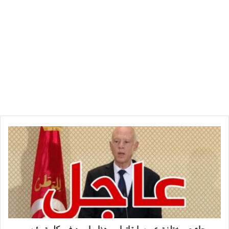
ج
ا
ء
ت
م
خ
ت
ل
ف
ة
جاءت مختلفة عن سابقاتها ... هذا ما ورد في كلمة رئيس