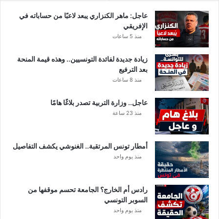
ذ
و
ق
ر
عاجل: ماهر الكنزاري يبعد لاعبًا من حساباته في
ل
و
الإفريقي
ي
ن
منذ 5 ساعات
ل
ا
زيادة جديدة لفائدة التونسيين.. وهذه قيمة المنحة
بعد الترفيع
منذ 8 ساعات
عاجل.. وزارة التربية تصدر بلاغًا هامًا
منذ 23 ساعة
أمطار تونس المرتقبة.. الغنوشي يكشف التفاصيل
منذ يوم واحد
رادس أم الخارج؟ الجامعة تحسم موقفها من
السوبر التونسي
منذ يوم واحد