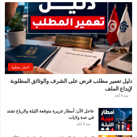
ي
ي
ب
ع
د
ل
ا
ع
بً
ا
اخبار محلية
م
ن
دليل تعمير مطلب قرض على الشرف والوثائق المطلوبة
ح
لإيداع الملف
س
ا
منذ 5 أيام
ب
ا
عاجل الآن: أمطار غزيرة متوقعة الليلة والرياح تشتد
ت
في عدة ولايات
ه
منذ 4 أيام
ف
ي