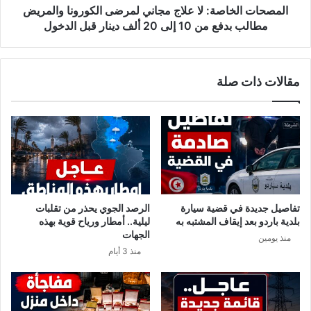
:
خ
المصحات الخاصة: لا علاج مجاني لمرضى الكورونا والمريض
ن
ا
مطالب بدفع من 10 إلى 20 ألف دينار قبل الدخول
ع
ص
م
ة
م
:
مقالات ذات صلة
ن
ل
ح
ا
ق
ع
ا
ل
ل
ا
م
ج
ص
م
ح
ج
ا
ا
تفاصيل جديدة في قضية سيارة
الرصد الجوي يحذر من تقلبات
ت
ن
بلدية باردو بعد إيقاف المشتبه به
ليلية.. أمطار ورياح قوية بهذه
ا
ي
الجهات
منذ يومين
ل
ل
منذ 3 أيام
خ
م
ا
ر
ص
ض
ة
ى