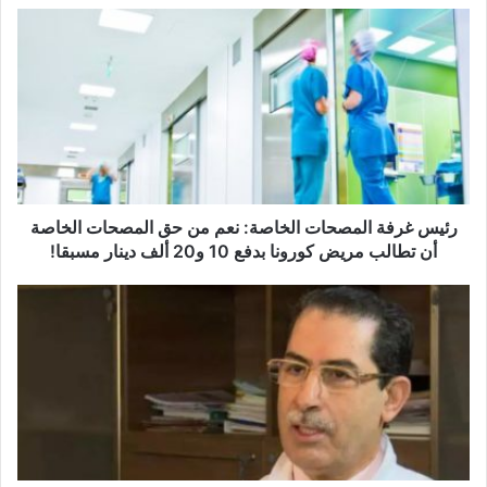
ر
ئ
ي
س
غ
ر
ف
ة
ا
ل
رئيس غرفة المصحات الخاصة: نعم من حق المصحات الخاصة
م
أن تطالب مريض كورونا بدفع 10 و20 ألف دينار مسبقا!
ص
ح
ا
ا
ل
ت
م
ا
ص
ل
ح
خ
ا
ا
ت
ص
ا
ة
ل