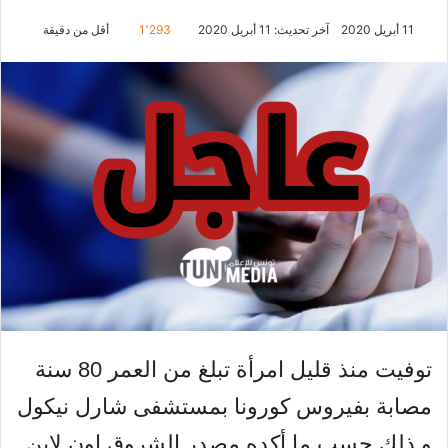
11 أبريل 2020
آخر تحديث: 11 أبريل 2020
1٬293
أقل من دقيقة
توفيت منذ قليل امرأة تبلغ من العمر 80 سنة
مصابة بفيروس كورونا بمستشفى شارل نيكول
و ذلك حسب ما أكده مصدر الشروق اون لاين