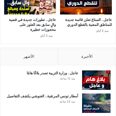
أ
ا
ن
ل
ت
ك
ط
و
عاجل.. الستاغ تعلن قائمة جديدة
عاجل.. تطورات جديدة في قضية
ا
ر
للمناطق المعنية بالقطع الدوري
والٍ سابق بعد العثور على
ل
و
محجوزات خطيرة
منذ 3 أيام
ب
ن
منذ 3 أيام
م
ا
ر
و
ي
ا
ض
ل
الأخيرة
الأشهر
ك
م
و
ر
ر
ي
عاجل.. وزارة التربية تصدر بلاغًا هامًا
و
ض
منذ 12 ساعة
ن
م
ا
ط
ب
ا
أمطار تونس المرتقبة.. الغنوشي يكشف التفاصيل
د
ل
منذ 22 ساعة
ف
ب
ع
ب
1
د