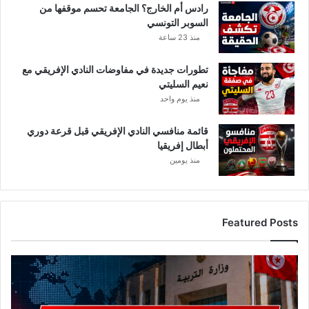
رادس أم الخارج؟ الجامعة تحسم موقفها من
0
ف
السوبر التونسي
و
ع
منذ 23 ساعة
2
م
0
ن
تطورات جديدة في مفاوضات النادي الإفريقي مع
أ
1
نعيم السليتي
ل
0
ف
منذ يوم واحد
إ
د
ل
ي
ى
قائمة منافسي النادي الإفريقي قبل قرعة دوري
ن
2
أبطال إفريقيا
ا
0
منذ يومين
ر
أ
م
ل
س
ف
ب
د
Featured Posts
ق
ي
ا
ن
!
ا
ع
ر
ا
ق
ج
ب
ل