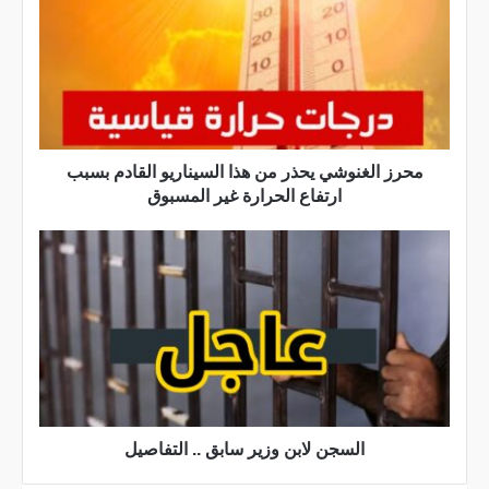
ر
ز
ا
ل
غ
ن
و
محرز الغنوشي يحذر من هذا السيناريو القادم بسبب
ش
ارتفاع الحرارة غير المسبوق
ي
ي
ا
ح
ل
ذ
س
ر
ج
م
ن
ن
ل
ه
ا
ذ
ب
ا
ن
السجن لابن وزير سابق .. التفاصيل
ا
و