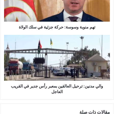
و
ب
ة
و
س
تهم منوبة وسوسة: حركة جزئية في سلك الولاة
و
س
و
ة
ا
:
ل
ح
ي
ر
م
ك
د
ة
ن
ج
ي
ز
ن
ئ
:
والي مدنين: ترحيل العالقين بمعبر رأس جدير في القريب
ي
ت
العاجل
ة
ر
ف
ح
ي
ي
مقالات ذات صلة
س
ل