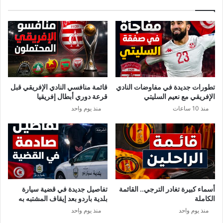
ل
ا
ك
ل
ا
ع
ل
ا
و
ل
ل
ق
ا
ي
ة
ن
تطورات جديدة في مفاوضات النادي
قائمة منافسي النادي الإفريقي قبل
ب
الإفريقي مع نعيم السليتي
قرعة دوري أبطال إفريقيا
م
منذ 10 ساعات
منذ يوم واحد
ع
ب
ر
ر
أ
س
ج
د
أسماء كبيرة تغادر الترجي.. القائمة
تفاصيل جديدة في قضية سيارة
ي
الكاملة
بلدية باردو بعد إيقاف المشتبه به
ر
منذ يوم واحد
منذ يوم واحد
ف