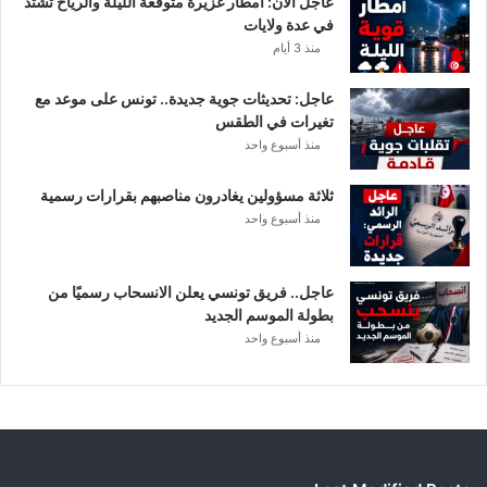
عاجل الآن: أمطار غزيرة متوقعة الليلة والرياح تشتد
ف
في عدة ولايات
ا
منذ 3 أيام
ص
ي
عاجل: تحديثات جوية جديدة.. تونس على موعد مع
ل
تغيرات في الطقس
منذ أسبوع واحد
ثلاثة مسؤولين يغادرون مناصبهم بقرارات رسمية
منذ أسبوع واحد
عاجل.. فريق تونسي يعلن الانسحاب رسميًا من
بطولة الموسم الجديد
منذ أسبوع واحد