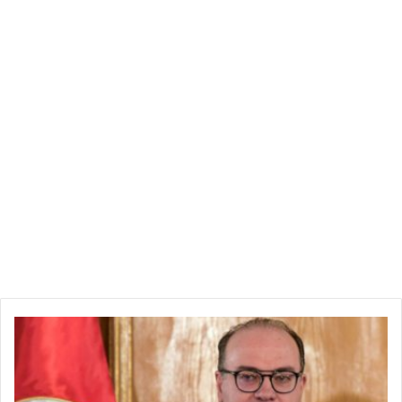
ت
ه
م
م
ن