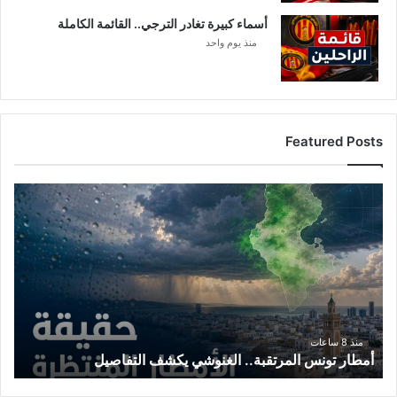
أسماء كبيرة تغادر الترجي.. القائمة الكاملة
منذ يوم واحد
Featured Posts
أ
م
ط
ا
ر
ت
و
ن
س
منذ 8 ساعات
أمطار تونس المرتقبة.. الغنوشي يكشف التفاصيل
ا
ل