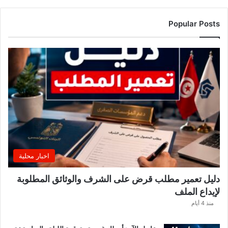
م
ر
ت
Popular Posts
ق
ب
ة
.
.
ا
ل
غ
ن
و
ش
ي
اخبار محلية
ي
ك
دليل تعمير مطلب قرض على الشرف والوثائق المطلوبة
ش
لإيداع الملف
ف
ا
منذ 4 أيام
ل
ت