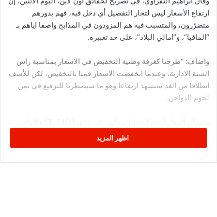
وقال ابراهيم النفزاوي، في تصريح لحقائق أون لاين، اليوم الاثنين، إن
ارتفاع الأسعار ليس لتجار التفصيل أي دخل فيه، فهم بدورهم
متضرّرون، والمتسبب فيه هم المزودون في المذابح واصفا اياهم بـ
“المافيا”، و”امالي البلاد”، على حد تعبيره.
واضاف: “طرحنا كغرفة وطنية التخفيض في الاسعار بمناسبة راس
السنة الادارية، وعندما انخفضت الاسعار قمنا بالتخفيض، لكن للأسف
انطلاقا من الغد ستشهد ارتفاعا وهو ما سيضطرنا للترفيع في ثمن
لحوم الدواجن.
وبين أن أسعار لحوم الدجاج ستكون في حدود 8490 للكلغ الواحد
وأسعار الاسكالوب ستكون في حدود 15950 في نقاط البيع
اظهر المزيد
المنظمة.