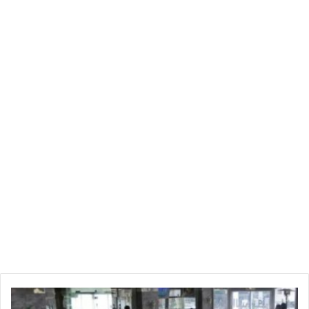
تونس
دون