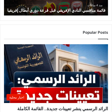
إفريقيا
منذ 4 ساعات
قائمة منافسي النادي الإفريقي قبل قرعة دوري أبطال إفريقيا
Popular Posts
اخبار محلية
الرائد الرسمي ينشر تعيينات جديدة.. القائمة الكاملة