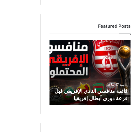
Featured Posts
ق
ا
ئ
م
ة
م
ن
منذ 17 ساعة
ا
قائمة منافسي النادي الإفريقي قبل
ف
قرعة دوري أبطال إفريقيا
س
ي
ا
ل
ن
ا