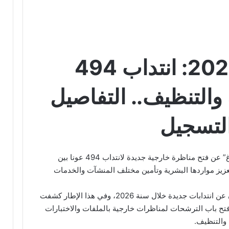
مناظرة الستاغ 2026: انتداب 494
والتنظيف.. التفاصيل
لتسجيل
أعلنت الشركة التونسية للكهرباء والغاز “الستاغ” عن فتح مناظرة خارجية جديدة لانتداب 494 عونا بين
يز مواردها البشرية وتأمين مختلف المنشآت والخدمات
تواصل المؤسسات العمومية في تونس الإعلان عن انتدابات جديدة خلال سنة 2026، وفي هذا الإطار كشفت
 فتح باب الترشحات لمناظرات خارجية بالملفات والاختبارات
والتنظيف.