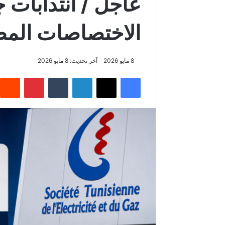
عاجل / انتدابات 
الاختصاصات المط
8 مايو 2026
آخر تحديث: 8 مايو 2026
فيسبوك
‫X
لينكدإن
‏Tumblr
بينتيريست