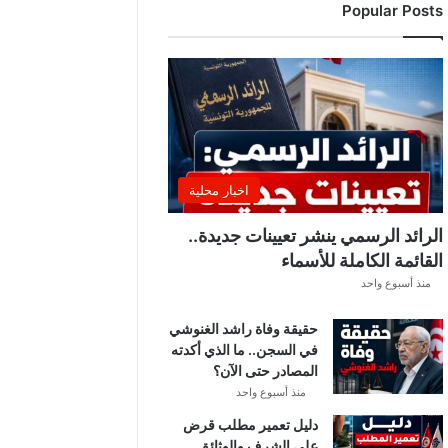
Popular Posts
د
ي
ا
ل
إ
ف
ر
ي
ق
اخبار محلية
ي
ق
الرائد الرسمي ينشر تعيينات جديدة..
ب
القائمة الكاملة للأسماء
ل
منذ أسبوع واحد
ق
ر
حقيقة وفاة راشد الغنوشي
ع
في السجن.. ما الذي أكدته
ة
المصادر حتى الآن؟
د
و
منذ أسبوع واحد
ر
دليل تعمير مطلب قرض
ي
على الشرف والوثائق