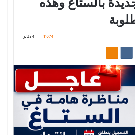
جديدة بالستاغ وهذه
لوبة
1٬074
4 دقائق
‏Reddit
‏VKontakte
Odnoklassniki