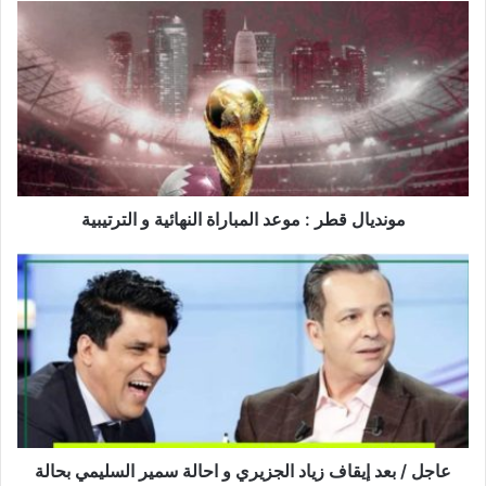
مونديال
قطر
:
موعد
المباراة
النهائية
و
الترتيبية
مونديال قطر : موعد المباراة النهائية و الترتيبية
عاجل
/
بعد
إيقاف
زياد
الجزيري
و
احالة
سمير
السليمي
عاجل / بعد إيقاف زياد الجزيري و احالة سمير السليمي بحالة