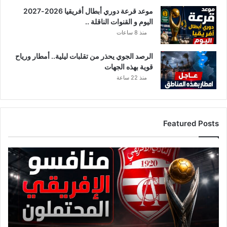
ل
موعد قرعة دوري أبطال أفريقيا 2026-2027
وّ
اليوم و القنوات الناقلة ..
ح
ب
منذ 8 ساعات
ا
ل
الرصد الجوي يحذر من تقلبات ليلية.. أمطار ورياح
ت
قوية بهذه الجهات
خ
منذ 22 ساعة
ي
ي
م
ف
Featured Posts
ي
ا
ل
ق
م
ا
ك
ئ
ا
م
ن
ة
م
ن