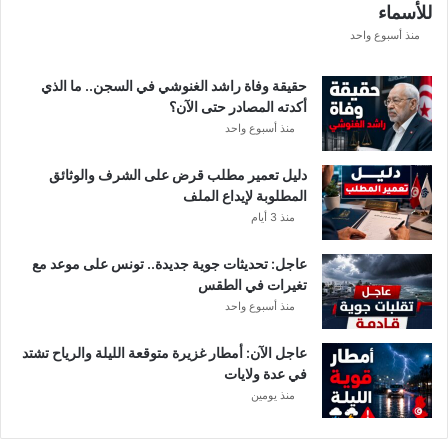
للأسماء
ر
ع
منذ أسبوع واحد
ة
د
حقيقة وفاة راشد الغنوشي في السجن.. ما الذي
و
أكدته المصادر حتى الآن؟
ر
منذ أسبوع واحد
ي
أ
دليل تعمير مطلب قرض على الشرف والوثائق
ب
المطلوبة لإيداع الملف
ط
منذ 3 أيام
ا
ل
عاجل: تحديثات جوية جديدة.. تونس على موعد مع
إ
تغيرات في الطقس
ف
منذ أسبوع واحد
ر
ي
ق
عاجل الآن: أمطار غزيرة متوقعة الليلة والرياح تشتد
ي
في عدة ولايات
ا
منذ يومين