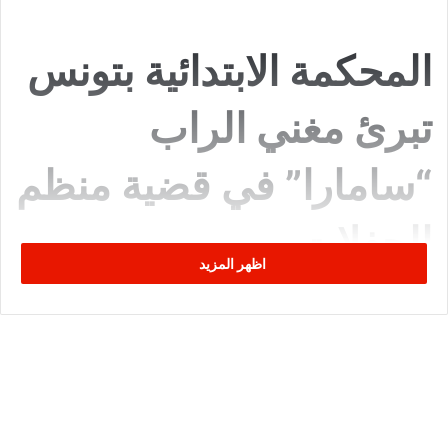
المحكمة الابتدائية بتونس
تبرئ مغني الراب
“سامارا” في قضية منظم
الحفلات
اظهر المزيد
قررت هيئة الدائرة الجناحية بالمحكمة الابتدائية بتونس اليوم،
الموافق 12 جوان 2025،
عدم سماع الدعوى وبراءة مغني الراب
التونسي “سامارا” من التهم الموجهة إليه في قضية رفعتها ضده
شركة تنظيم حفلات
. جاء هذا القرار بعد استكمال المحكمة لسماع
مرافعات فريق الدفاع عن الفنان، حسب ما أفاد به مصدر مطلع
لـ”ديوان أف أم”.