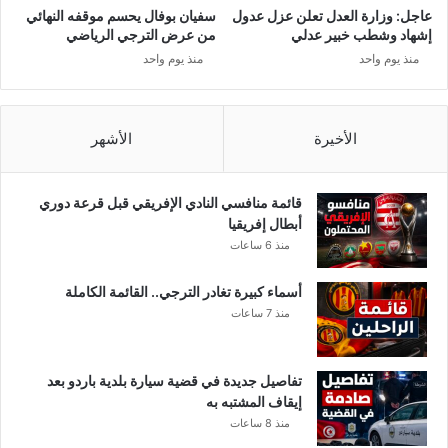
ل
"
عاجل: وزارة العدل تعلن عزل عدول
سفيان بوفال يحسم موقفه النهائي
ق
ع
إشهاد وشطب خبير عدلي
من عرض الترجي الرياضي
ر
ن
منذ يوم واحد
منذ يوم واحد
ا
د
ر
م
م
د
و
خ
الأخيرة
الأشهر
ف
ل
ق
س
ر
قائمة منافسي النادي الإفريقي قبل قرعة دوري
ت
أبطال إفريقيا
.
منذ 6 ساعات
.
و
أسماء كبيرة تغادر الترجي.. القائمة الكاملة
ا
منذ 7 ساعات
ل
ه
ي
تفاصيل جديدة في قضية سيارة بلدية باردو بعد
ئ
إيقاف المشتبه به
ة
منذ 8 ساعات
ت