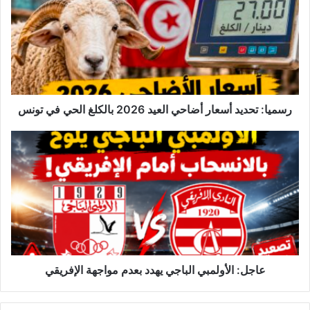
م
ي
ا
:
ت
ح
د
ي
رسميا: تحديد أسعار أضاحي العيد 2026 بالكلغ الحي في تونس
د
أ
ع
س
ا
ع
ج
ا
ل
ر
:
أ
ا
ض
ل
ا
أ
ح
و
ي
ل
عاجل: الأولمبي الباجي يهدد بعدم مواجهة الإفريقي
ا
م
ل
ب