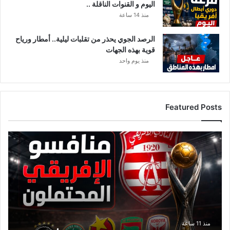
اليوم و القنوات الناقلة ..
منذ 14 ساعة
الرصد الجوي يحذر من تقلبات ليلية.. أمطار ورياح
قوية بهذه الجهات
منذ يوم واحد
Featured Posts
ق
ا
ئ
م
ة
م
ن
ا
ف
منذ 11 ساعة