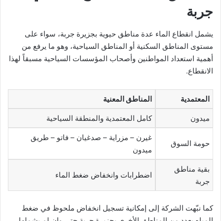
جربة
يشمل انقطاع الماء عدة مناطق حيوية بجزيرة جربة، سواء على
مستوى المناطق السكنية أو المناطق السياحية، وهو ما يرفع من
أهمية استعداد المواطنين وأصحاب المؤسسات السياحية مسبقاً لهذا
الانقطاع.
المعتمدية
المناطق المعنية
ميدون
كامل المعتمدية والمنطقة السياحية
غيرن – مزراية – صدغيان – فاتو – طريق
حومة السوق
ميدون
بقية مناطق
اضطرابات وانخفاض ضغط الماء
جربة
كما نبّهت الشركة إلى إمكانية تسجيل انخفاض ملحوظ في ضغط
المياه بعدد من المناطق الأخرى بجزيرة جربة حتى وإن لم يشملها