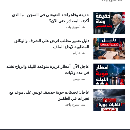
ع
منذ أسبوع واحد
ة
د
حقيقة وفاة راشد الغنوشي في السجن.. ما الذي
و
أكدته المصادر حتى الآن؟
ر
منذ أسبوع واحد
ي
أ
دليل تعمير مطلب قرض على الشرف والوثائق
ب
المطلوبة لإيداع الملف
ط
منذ 4 أيام
ا
ل
عاجل الآن: أمطار غزيرة متوقعة الليلة والرياح تشتد
إ
في عدة ولايات
ف
منذ يومين
ر
ي
ق
عاجل: تحديثات جوية جديدة.. تونس على موعد مع
ي
تغيرات في الطقس
ا
منذ أسبوع واحد