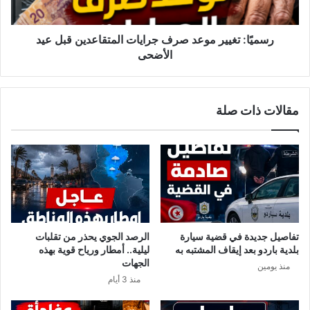
م
غ
ع
ي
ط
ي
رسميًا: تغيير موعد صرف جرايات المتقاعدين قبل عيد
ي
ر
الأضحى
ا
م
ت
و
ج
ع
مقالات ذات صلة
د
د
ي
ص
د
ر
ة
ف
ت
ج
ق
ر
ل
ا
ب
ي
ا
ا
تفاصيل جديدة في قضية سيارة
الرصد الجوي يحذر من تقلبات
ل
ت
بلدية باردو بعد إيقاف المشتبه به
ليلية.. أمطار ورياح قوية بهذه
أ
ا
الجهات
منذ يومين
ج
ل
منذ 3 أيام
و
م
ا
ت