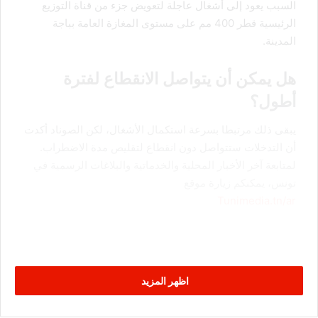
السبب يعود إلى أشغال عاجلة لتعويض جزء من قناة التوزيع
الرئيسية قطر 400 مم على مستوى المغازة العامة بباجة
المدينة.
هل يمكن أن يتواصل الانقطاع لفترة
أطول؟
يبقى ذلك مرتبطا بسرعة استكمال الأشغال، لكن الصوناد أكدت
أن التدخلات ستتواصل دون انقطاع لتقليص مدة الاضطراب.
لمتابعة آخر الأخبار المحلية والخدماتية والبلاغات الرسمية في
تونس، يمكنكم زيارة موقع
Tunimedia.tn/ar
اظهر المزيد