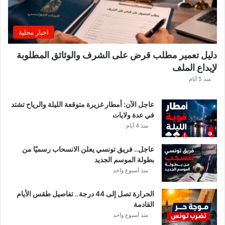
ل
ا
غً
اخبار محلية
ا
ه
دليل تعمير مطلب قرض على الشرف والوثائق المطلوبة
ا
لإيداع الملف
مً
ا
منذ 5 أيام
عاجل الآن: أمطار غزيرة متوقعة الليلة والرياح تشتد
في عدة ولايات
منذ 4 أيام
عاجل.. فريق تونسي يعلن الانسحاب رسميًا من
بطولة الموسم الجديد
منذ أسبوع واحد
الحرارة تصل إلى 44 درجة.. تفاصيل طقس الأيام
القادمة
منذ أسبوع واحد