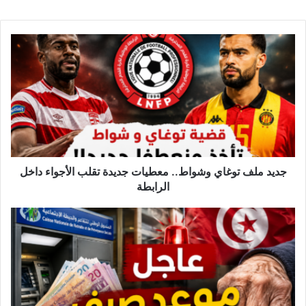
ج
د
ي
د
م
ل
ف
ت
و
غ
جديد ملف توغاي وشواط.. معطيات جديدة تقلب الأجواء داخل
ا
الرابطة
ي
و
ر
ش
س
و
م
ا
يً
ط
ا
.
:
.
ت