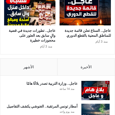
ء
ق
د
ا
ا
ع
خ
د
ل
ي
ا
ن
عاجل.. الستاغ تعلن قائمة جديدة
عاجل.. تطورات جديدة في قضية
ل
ق
للمناطق المعنية بالقطع الدوري
والٍ سابق بعد العثور على
ر
ب
محجوزات خطيرة
منذ 3 أيام
ا
ل
منذ 3 أيام
ب
ع
ط
ي
ة
د
ا
الأخيرة
الأشهر
ل
أ
ض
عاجل.. وزارة التربية تصدر بلاغًا هامًا
ح
منذ 14 ساعة
ى
أمطار تونس المرتقبة.. الغنوشي يكشف التفاصيل
منذ يوم واحد