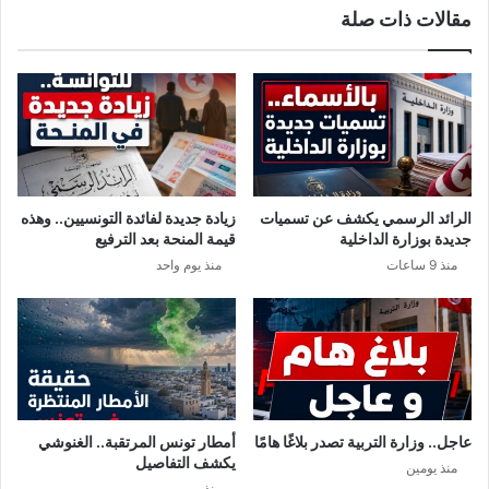
مقالات ذات صلة
ب
ا
ه
ل
ذ
ن
ه
ا
ا
د
ل
ي
ش
ا
ر
ل
ك
إ
الرائد الرسمي يكشف عن تسميات
زيادة جديدة لفائدة التونسيين.. وهذه
ة
ف
جديدة بوزارة الداخلية
قيمة المنحة بعد الترفيع
ا
ر
منذ 9 ساعات
منذ يوم واحد
ل
ي
ع
ق
م
ي
و
م
ي
ة
م
عاجل.. وزارة التربية تصدر بلاغًا هامًا
أمطار تونس المرتقبة.. الغنوشي
ن
يكشف التفاصيل
منذ يومين
أ
منذ يومين