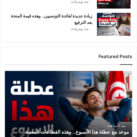
منذ يوم واحد
زيادة جديدة لفائدة التونسيين.. وهذه قيمة المنحة
بعد الترفيع
منذ يوم واحد
Featured Posts
م
و
ع
د
م
ع
ع
ط
ل
منذ 5 ساعات
موعد مع عطلة هذا الأسبوع.. وهذه القطاعات المعنية
ة