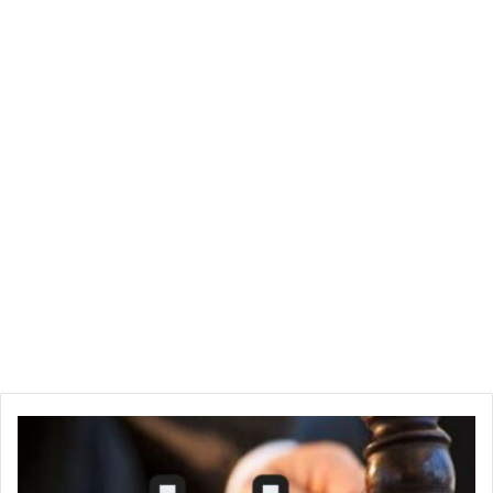
تعود وقائع القضية إلى تصريحات أدلت بها عبير موسي أثناء
الانتخابات التشريعية لسنة 2022، والتي اعتبرتها الهيئة العليا
المستقلة للانتخابات مسيئة ومخالفة للقوانين المنظمة للعملية
الانتخابية في تونس، ما دفعها إلى تقديم شكاية ضدها لدى القضاء.
وتأتي هذه التطورات في سياق سياسي متوتر، وسط انتقادات
موجهة للسلطات القضائية من قبل أنصار موسي، الذين يعتبرون أن
هذه الإجراءات ذات طابع سياسي، فيما ترى جهات أخرى أنها تأتي
في إطار تطبيق القانون على الجميع دون استثناء.
المصدر:
tunimedia.tn
| لمتابعة المزيد من الأخبار القضائية
والسياسية في تونس.
ع
ا