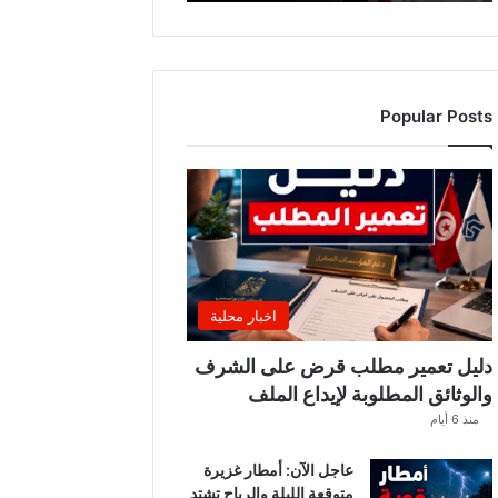
ه
ذ
ا
ا
ل
Popular Posts
أ
س
ب
و
ع
.
.
و
ه
اخبار محلية
ذ
ه
دليل تعمير مطلب قرض على الشرف
ا
والوثائق المطلوبة لإيداع الملف
ل
منذ 6 أيام
ق
ط
عاجل الآن: أمطار غزيرة
ا
متوقعة الليلة والرياح تشتد
ع