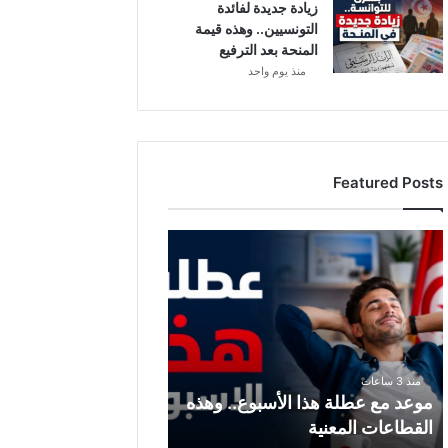
زيادة جديدة لفائدة
التونسيين.. وهذه قيمة
المنحة بعد الترفيع
منذ يوم واحد
Featured Posts
م
و
ع
د
م
ع
ع
منذ 3 ساعات
ط
موعد مع عطلة هذا الأسبوع.. وهذه
ل
القطاعات المعنية
ة