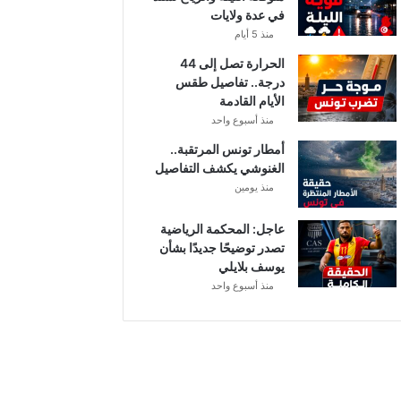
في عدة ولايات
ا
ت
منذ 5 أيام
ا
الحرارة تصل إلى 44
ل
درجة.. تفاصيل طقس
م
الأيام القادمة
ع
منذ أسبوع واحد
ن
ي
أمطار تونس المرتقبة..
ة
الغنوشي يكشف التفاصيل
منذ يومين
عاجل: المحكمة الرياضية
تصدر توضيحًا جديدًا بشأن
يوسف بلايلي
منذ أسبوع واحد