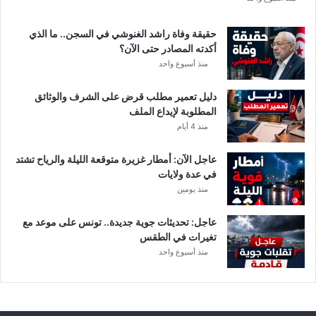
ة
د
حقيقة وفاة راشد الغنوشي في السجن.. ما الذي
و
أكدته المصادر حتى الآن؟
ر
منذ أسبوع واحد
ي
أ
دليل تعمير مطلب قرض على الشرف والوثائق
ب
المطلوبة لإيداع الملف
ط
منذ 4 أيام
ا
ل
عاجل الآن: أمطار غزيرة متوقعة الليلة والرياح تشتد
إ
في عدة ولايات
ف
منذ يومين
ر
ي
ق
عاجل: تحديثات جوية جديدة.. تونس على موعد مع
ي
تغيرات في الطقس
ا
منذ أسبوع واحد