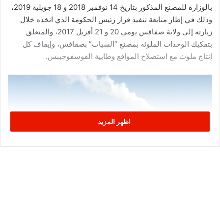
بالوزارة للمصنع المذكور بتاريخ 14 نوفمبر 2018 و 18 جويلية 2019،
وذلك في إطار متابعة تنفيذ قرار رئيس الحكومة الذي اتخذه خلال
زيارته إلى ولاية صفاقس يومي 20 و 21 أفريل 2017، والمتعلق
بتفكيك الوحدات الملوثة بمصنع “السياب” بصفاقس، وإيقاف كل
إنتاج ملوث مع استصلاح المواقع وطابية الفوسفوجيبس.
اظهر المزيد
وأعلنت وزارة الصناعة في بلاغها أنه “سيتم المحافظة على مواطن