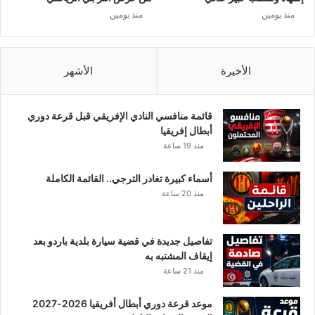
م
منذ يومين
منذ يومين
ب
ا
ر
ا
الأخيرة
الأشهر
ة
إ
ي
قائمة منافسي النادي الإفريقي قبل قرعة دوري
ا
أبطال إفريقيا
ب
منذ 19 ساعة
ا
ل
أسماء كبيرة تغادر الترجي.. القائمة الكاملة
ت
منذ 20 ساعة
ر
ج
ي
تفاصيل جديدة في قضية سيارة بلدية باردو بعد
و
إيقاف المشتبه به
ا
منذ 21 ساعة
ل
و
موعد قرعة دوري أبطال أفريقيا 2026-2027
د