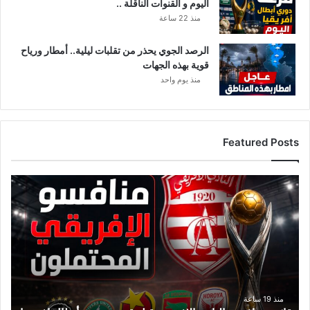
اليوم و القنوات الناقلة ..
ا
د
منذ 22 ساعة
الرصد الجوي يحذر من تقلبات ليلية.. أمطار ورياح
قوية بهذه الجهات
منذ يوم واحد
Featured Posts
ق
ا
ئ
م
ة
م
ن
ا
ف
منذ 19 ساعة