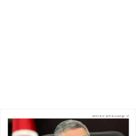
الشغل القائمة بالمؤسسة، وأنه لن يطرأ أي تغيير على امتيازاتهم”.
يذكر أن رئيس الحكومة يوسف الشاهد، كان أعلن على هامش زيارة
أداها الى ولاية صفاقس في شهر أفريل من سنة 2017 عن جملة من
القرارات لفائدة الجهة من أبرزها الانطلاق الفوري في تفكيك
الوحدات الملوّثة لمصنع “السياب” وإيقاف كل انتاج ملوث مع
استصلاح موقع المصنع و ‘طابية’ الفوسفوجيبس.
و
ز
ي