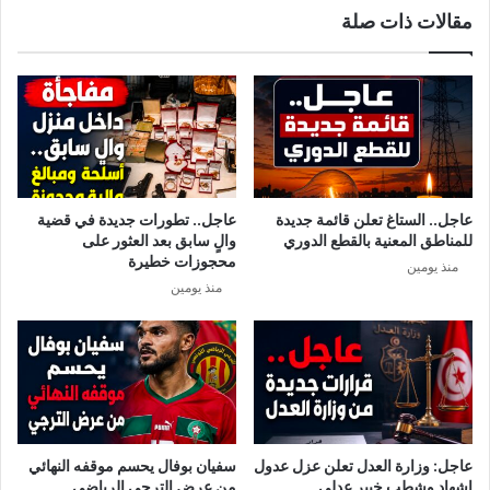
مقالات ذات صلة
ن
ة
ص
ل
ب
ل
ه
ج
ن
ة
ا
ل
إ
عاجل.. الستاغ تعلن قائمة جديدة
عاجل.. تطورات جديدة في قضية
ن
للمناطق المعنية بالقطع الدوري
والٍ سابق بعد العثور على
ظ
محجوزات خطيرة
منذ يومين
ب
منذ يومين
ا
ط
ا
ل
خ
ا
ص
ة
عاجل: وزارة العدل تعلن عزل عدول
سفيان بوفال يحسم موقفه النهائي
ب
إشهاد وشطب خبير عدلي
من عرض الترجي الرياضي